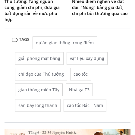
Thủ tướng: Tăng nguồn
Nhiều điểm nghẽn về đất
cung, giảm chi phí, đưa giá
đai: “Nóng” bảng giá đất,
bất động sản về mức phù
chi phí bồi thường quá cao
hợp
TAGS
dự án giao thông trọng điểm
giải phóng mặt bằng
vật liệu xây dựng
chỉ đạo của Thủ tướng
cao tốc
giao thông miền Tây
Nhà ga T3
sân bay long thành
cao tốc Bắc - Nam