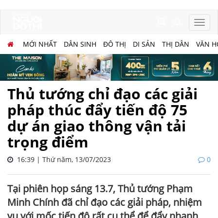
MỚI NHẤT
DÂN SINH
ĐÔ THỊ
DI SẢN
THỊ DÂN
VĂN H
Thủ tướng chỉ đạo các giải
pháp thúc đẩy tiến độ 75
dự án giao thông vận tải
trọng điểm
16:39 | Thứ năm, 13/07/2023
0
Tại phiên họp sáng 13.7, Thủ tướng Phạm
Minh Chính đã chỉ đạo các giải pháp, nhiệm
vụ với mốc tiến độ rất cụ thể để đẩy nhanh