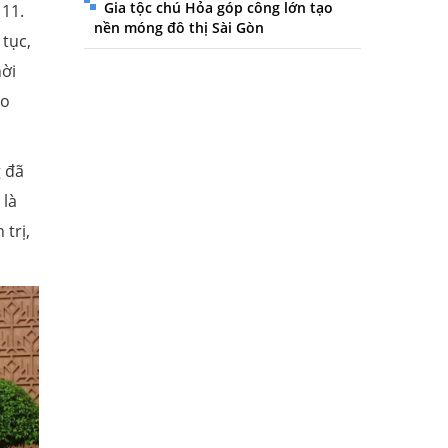
Gia tộc chú Hỏa góp công lớn tạo
 11.
nền móng đô thị Sài Gòn
 tục,
hời
eo
g đã
 là
 trị,