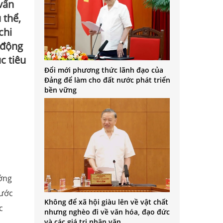
vấn
 thể,
chi
n động
c tiêu
Đổi mới phương thức lãnh đạo của
Đảng để làm cho đất nước phát triển
bền vững
ướng
nước
Không để xã hội giàu lên về vật chất
c
nhưng nghèo đi về văn hóa, đạo đức
và các giá trị nhân văn