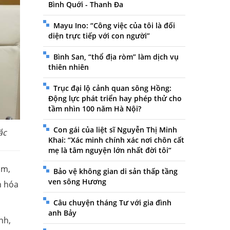
Bình Quới - Thanh Đa
Mayu Ino: “Công việc của tôi là đối
diện trực tiếp với con người”
Bình San, “thổ địa ròm” làm dịch vụ
thiên nhiên
Trục đại lộ cảnh quan sông Hồng:
Động lực phát triển hay phép thử cho
tầm nhìn 100 năm Hà Nội?
Con gái của liệt sĩ Nguyễn Thị Minh
ắc
Khai: “Xác minh chính xác nơi chôn cất
mẹ là tâm nguyện lớn nhất đời tôi”
ạm,
Bảo vệ không gian di sản thấp tầng
ven sông Hương
n hóa
Câu chuyện tháng Tư với gia đình
anh Bảy
nh,