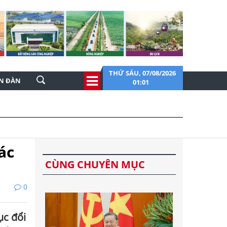
THỨ SÁU, 07/08/2026
ỄN ĐÀN
01:01
ác
CÙNG CHUYÊN MỤC
0
ục đổi