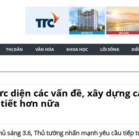
THỊ DÂN
VĂN HÓA
KHOA HỌC
LỐI SỐNG
DI
ực diện các vấn đề, xây dựng c
 tiết hơn nữa
hủ sáng 3.6, Thủ tướng nhấn mạnh yêu cầu tiếp t