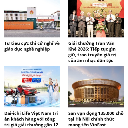
Từ tiêu cực thi cử nghĩ về
Giải thưởng Trần Văn
giáo dục nghề nghiệp
Khê 2026: Tiếp tục gìn
giữ, trao truyền giá trị
của âm nhạc dân tộc
Dai-ichi Life Việt Nam tri
Sân vận động 135.000 chỗ
ân khách hàng với tổng
tại Hà Nội chính thức
trị giá giải thưởng gần 12
mang tên VinFast