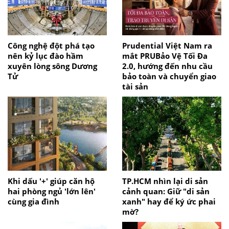
Công nghệ đột phá tạo
Prudential Việt Nam ra
nên kỷ lục đào hầm
mắt PRUBảo Vệ Tối Đa
xuyên lòng sông Dương
2.0, hướng đến nhu cầu
Tử
bảo toàn và chuyển giao
tài sản
Khi dấu '+' giúp căn hộ
TP.HCM nhìn lại di sản
hai phòng ngủ 'lớn lên'
cảnh quan: Giữ "di sản
cùng gia đình
xanh" hay để ký ức phai
mờ?