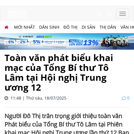
MỚI NHẤT
DÂN SINH
ĐÔ THỊ
DI SẢN
THỊ DÂN
VĂN H
Toàn văn phát biểu khai
mạc của Tổng Bí thư Tô
Lâm tại Hội nghị Trung
ương 12
11:48 | Thứ sáu, 18/07/2025
0
Người Đô Thị trân trọng giới thiệu toàn văn
Phát biểu của Tổng Bí thư Tô Lâm tại Phiên
khai mạc Hội nghị Trung ương lần thứ 12 Ban