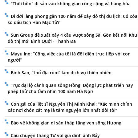
"Thổi hồn" di sản vào không gian công cộng và hàng hóa
Di dời làng phong gần 100 năm để xây đô thị du lịch: Có xóa
sổ dấu tích Hàn Mặc Tử?
Sun Group đề xuất xây 4 cầu vượt sông Sài Gòn kết nối Khu
đô thị mới Bình Quới - Thanh Đa
Mayu Ino: “Công việc của tôi là đối diện trực tiếp với con
người”
Bình San, “thổ địa ròm” làm dịch vụ thiên nhiên
Trục đại lộ cảnh quan sông Hồng: Động lực phát triển hay
phép thử cho tầm nhìn 100 năm Hà Nội?
Con gái của liệt sĩ Nguyễn Thị Minh Khai: “Xác minh chính
xác nơi chôn cất mẹ là tâm nguyện lớn nhất đời tôi”
Bảo vệ không gian di sản thấp tầng ven sông Hương
Câu chuyện tháng Tư với gia đình anh Bảy