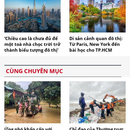
‘Chiều cao là chưa đủ để
Di sản cảnh quan đô thị:
một toà nhà chọc trời trở
Từ Paris, New York đến
thành biểu tượng đô thị’
bài học cho TP.HCM
CÙNG CHUYÊN MỤC
Ứng phó khẩn cấp với
Chỉ đạo của Thường trực