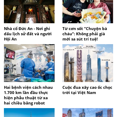
Nhà cổ Đức An - Nơi ghi
Từ cơn sốt “Chuyện bà
dấu lịch sử đất và người
cháu”: Không phải già
Hội An
mới sa sút trí tuệ!
Hai bệnh viện cách nhau
Cuộc đua xây cao ốc chọc
1.700 km lần đầu thực
trời tại Việt Nam
hiện phẫu thuật từ xa
hai chiều bằng robot