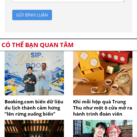
GỬI BÌNH LUẬN
CÓ THỂ BẠN QUAN TÂM
Booking.com biến dữ liệu
Khi mỗi hộp quà Trung
du lịch thành cảm hứng
Thu như một ô cửa mở ra
“lên rừng xuống biển”
hành trình đoàn viên