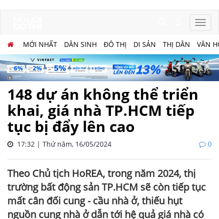
MỚI NHẤT
DÂN SINH
ĐÔ THỊ
DI SẢN
THỊ DÂN
VĂN H
148 dự án không thể triển
khai, giá nhà TP.HCM tiếp
tục bị đẩy lên cao
17:32 | Thứ năm, 16/05/2024
0
Theo Chủ tịch HoREA, trong năm 2024, thị
trường bất động sản TP.HCM sẽ còn tiếp tục
mất cân đối cung - cầu nhà ở, thiếu hụt
nguồn cung nhà ở dẫn tới hệ quả giá nhà có