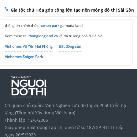
Gia tộc chú Hỏa góp công lớn tạo nền móng đô thị Sài Gòn
thông tin chính thức
norton park
gamuda land
Xem thêm tại
thanglongland.vn
về thị trường nhà ở Hà Nội
Vinhomes Vũ Yên Hải Phòng
Bất động sản
Vinhomes Saigon Park
Quỹ căn
Biệt thự song lập Vinhomes Hải Vân Bay
noxh K Home Avenue Nhơn Trạch
Tập đoàn Bcons Group
Tiến độ xây dựng dự án The Link City Dầu Giây
Kim Oanh Land
vách kính nhà tắm
the peak garden
Cơ quan chủ quản: Viện Nghiên cứu đô thị và Phát triển hạ
tầng (Tổng hội Xây dựng Việt Nam)
Thành lập: 12/6/2006
Giấy phép hoạt động Tạp chí điện tử số 187/GP-BTTTT cấp
ngày 26/5/2023