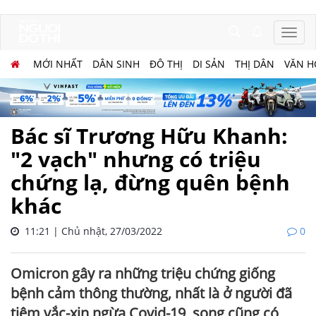
MỚI NHẤT
DÂN SINH
ĐÔ THỊ
DI SẢN
THỊ DÂN
VĂN H
Bác sĩ Trương Hữu Khanh:
"2 vạch" nhưng có triệu
chứng lạ, đừng quên bệnh
khác
11:21 | Chủ nhật, 27/03/2022
0
Omicron gây ra những triệu chứng giống
bệnh cảm thông thường, nhất là ở người đã
tiêm vắc-xin ngừa Covid-19, song cũng có