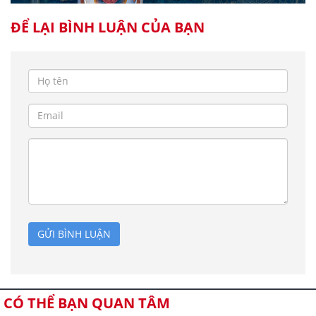
ĐỂ LẠI BÌNH LUẬN CỦA BẠN
GỬI BÌNH LUẬN
CÓ THỂ BẠN QUAN TÂM