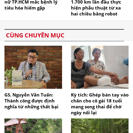
nữ TP.HCM mắc bệnh lý
1.700 km lần đầu thực
tiêu hóa hiếm gặp
hiện phẫu thuật từ xa
hai chiều bằng robot
CÙNG CHUYÊN MỤC
GS. Nguyễn Văn Tuấn:
Kỳ tích: Ghép bàn tay vào
Thành công được định
chân cho cô gái 18 tuổi
nghĩa từ những thất bại
mang song thai để chờ
ngày nối lại