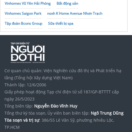
Vinhomes Vũ Yên Hải Phòng
Bất động sản
Vinhomes Saigon Park
noxh K Home Avenue Nhơn Trạch
Tập đoàn Bcons Group
Sữa thiết bị spa
Cơ quan chủ quản: Viện Nghiên cứu đô thị và Phát triển hạ
tầng (Tổng hội Xây dựng Việt Nam)
Thành lập: 12/6/2006
Giấy phép hoạt động Tạp chí điện tử số 187/GP-BTTTT cấp
ngày 26/5/2023
Tổng biên tập:
Nguyễn Đào Vĩnh Huy
Tổng thư ký tòa soạn, Ủy viên ban biên tập:
Ngô Trung Dũng
Tòa soạn và trị sự
: 386/55 Lê Văn Sỹ, phường Nhiêu Lộc,
TP.HCM