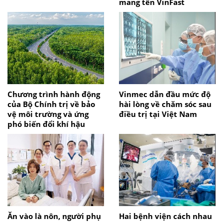
mang tên VinFast
Chương trình hành động
Vinmec dẫn đầu mức độ
của Bộ Chính trị về bảo
hài lòng về chăm sóc sau
vệ môi trường và ứng
điều trị tại Việt Nam
phó biến đổi khí hậu
Ăn vào là nôn, người phụ
Hai bệnh viện cách nhau