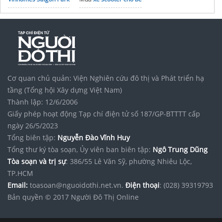
noxh K Home Avenue Nhơn Trạch
Tập đoàn Bcons Group
Cơ quan chủ quản: Viện Nghiên cứu đô thị và Phát triển hạ
tầng (Tổng hội Xây dựng Việt Nam)
Thành lập: 12/6/2006
Giấy phép hoạt động Tạp chí điện tử số 187/GP-BTTTT cấp
ngày 26/5/2023
Tổng biên tập:
Nguyễn Đào Vĩnh Huy
Tổng thư ký tòa soạn, Ủy viên ban biên tập:
Ngô Trung Dũng
Tòa soạn và trị sự
: 386/55 Lê Văn Sỹ, phường Nhiêu Lộc,
TP.HCM
Email:
toasoan@nguoidothi.net.vn.
Điện thoại
: (028) 39319793
Bản quyền © 2017 Người Đô Thị Online