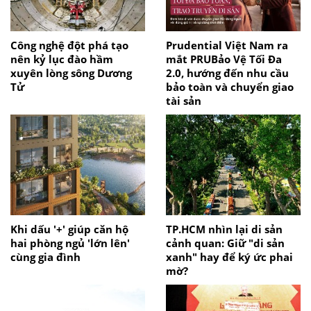
Công nghệ đột phá tạo
Prudential Việt Nam ra
nên kỷ lục đào hầm
mắt PRUBảo Vệ Tối Đa
xuyên lòng sông Dương
2.0, hướng đến nhu cầu
Tử
bảo toàn và chuyển giao
tài sản
Khi dấu '+' giúp căn hộ
TP.HCM nhìn lại di sản
hai phòng ngủ 'lớn lên'
cảnh quan: Giữ "di sản
cùng gia đình
xanh" hay để ký ức phai
mờ?