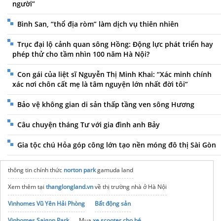
người”
Bình San, “thổ địa ròm” làm dịch vụ thiên nhiên
Trục đại lộ cảnh quan sông Hồng: Động lực phát triển hay
phép thử cho tầm nhìn 100 năm Hà Nội?
Con gái của liệt sĩ Nguyễn Thị Minh Khai: “Xác minh chính
xác nơi chôn cất mẹ là tâm nguyện lớn nhất đời tôi”
Bảo vệ không gian di sản thấp tầng ven sông Hương
Câu chuyện tháng Tư với gia đình anh Bảy
Gia tộc chú Hỏa góp công lớn tạo nền móng đô thị Sài Gòn
thông tin chính thức
norton park
gamuda land
Xem thêm tại
thanglongland.vn
về thị trường nhà ở Hà Nội
Vinhomes Vũ Yên Hải Phòng
Bất động sản
Vinhomes Saigon Park
Mua
xe scooter cho bé