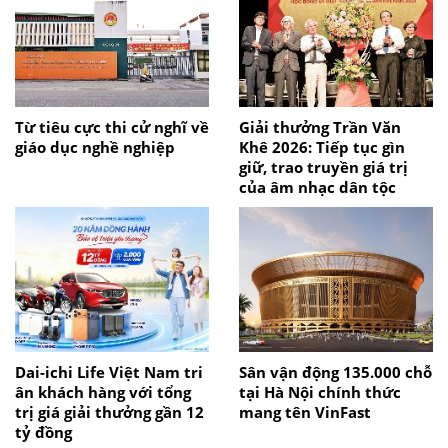
Từ tiêu cực thi cử nghĩ về
Giải thưởng Trần Văn
giáo dục nghề nghiệp
Khê 2026: Tiếp tục gìn
giữ, trao truyền giá trị
của âm nhạc dân tộc
Dai-ichi Life Việt Nam tri
Sân vận động 135.000 chỗ
ân khách hàng với tổng
tại Hà Nội chính thức
trị giá giải thưởng gần 12
mang tên VinFast
tỷ đồng