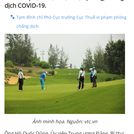
dịch COVID-19.
Tạm đình chỉ Phó Cục trưởng Cục Thuế vi phạm phòng
chống dịch
Ảnh minh họa. Nguồn: vtc.vn
Ông Hồ Quốc Dũng, Ủy viên Trung ương Đảng, Bí thư