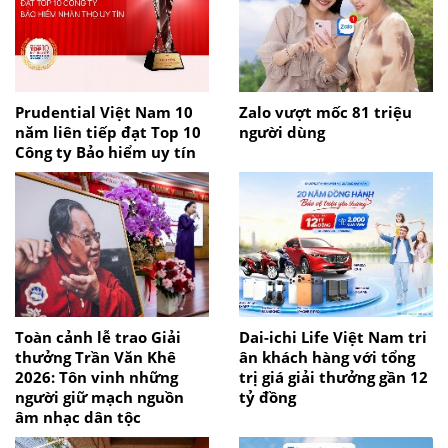
Prudential Việt Nam 10
Zalo vượt mốc 81 triệu
năm liên tiếp đạt Top 10
người dùng
Công ty Bảo hiểm uy tín
Toàn cảnh lễ trao Giải
Dai-ichi Life Việt Nam tri
thưởng Trần Văn Khê
ân khách hàng với tổng
2026: Tôn vinh những
trị giá giải thưởng gần 12
người giữ mạch nguồn
tỷ đồng
âm nhạc dân tộc