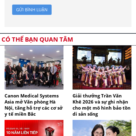
GỬI BÌNH LUẬN
CÓ THỂ BẠN QUAN TÂM
Canon Medical Systems
Giải thưởng Trần Văn
Asia mở Văn phòng Hà
Khê 2026 và sự ghi nhận
Nội, tăng hỗ trợ các cơ sở
cho một mô hình bảo tồn
y tế miền Bắc
di sản sống