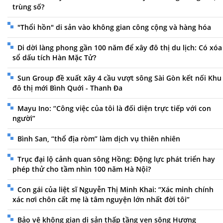
trùng số?
"Thổi hồn" di sản vào không gian công cộng và hàng hóa
Di dời làng phong gần 100 năm để xây đô thị du lịch: Có xóa
sổ dấu tích Hàn Mặc Tử?
Sun Group đề xuất xây 4 cầu vượt sông Sài Gòn kết nối Khu
đô thị mới Bình Quới - Thanh Đa
Mayu Ino: “Công việc của tôi là đối diện trực tiếp với con
người”
Bình San, “thổ địa ròm” làm dịch vụ thiên nhiên
Trục đại lộ cảnh quan sông Hồng: Động lực phát triển hay
phép thử cho tầm nhìn 100 năm Hà Nội?
Con gái của liệt sĩ Nguyễn Thị Minh Khai: “Xác minh chính
xác nơi chôn cất mẹ là tâm nguyện lớn nhất đời tôi”
Bảo vệ không gian di sản thấp tầng ven sông Hương