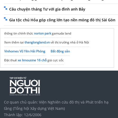
Câu chuyện tháng Tư với gia đình anh Bảy
Gia tộc chú Hỏa góp công lớn tạo nền móng đô thị Sài Gòn
thông tin chính thức
norton park
gamuda land
Xem thêm tại
thanglongland.vn
về thị trường nhà ở Hà Nội
Vinhomes Vũ Yên Hải Phòng
Bất động sản
Đặt thuê
xe limousine 16 chỗ
giá cực sốc
Vị trí Vinhomes Global Sportia
Hà Nội
Đặt hàng taobao
đơn giản, nhanh
Vinhomes Saigon Park
noxh K Home Avenue Nhơn Trạch
Tập đoàn Bcons Group
Dịch vụ vận chuyển nhà
TPHCM
Cơ quan chủ quản: Viện Nghiên cứu đô thị và Phát triển hạ
Bảng Giá
Nhà Container
tại Tân Thanh năm 2025
tầng (Tổng hội Xây dựng Việt Nam)
Thành lập: 12/6/2006