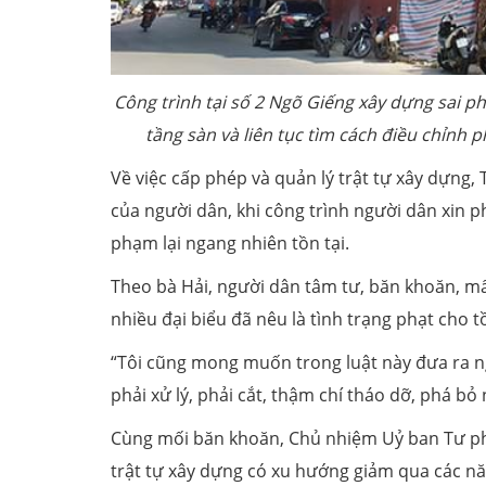
Công trình tại số 2 Ngõ Giếng xây dựng sai p
tầng sàn và liên tục tìm cách điều chỉnh 
Về việc cấp phép và quản lý trật tự xây dựn
của người dân, khi công trình người dân xin p
phạm lại ngang nhiên tồn tại.
Theo bà Hải, người dân tâm tư, băn khoăn, mất
nhiều đại biểu đã nêu là tình trạng phạt cho tồ
“Tôi cũng mong muốn trong luật này đưa ra ngu
phải xử lý, phải cắt, thậm chí tháo dỡ, phá b
Cùng mối băn khoăn, Chủ nhiệm Uỷ ban Tư phá
trật tự xây dựng có xu hướng giảm qua các nă