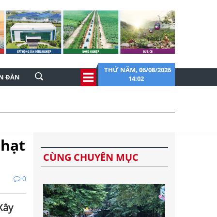
THỨ NĂM, 06/08/2026
ỄN ĐÀN
14:02
phạt
CÙNG CHUYÊN MỤC
0
Xây