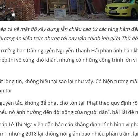
hép cả về mật độ xây dựng lẫn chiều cao từ các tầng hầm đế
phương án kiến trúc nhưng tới nay vẫn chình ình giữa Thủ đô
g, Trưởng ban Dân nguyện Nguyễn Thanh Hải phản ánh băn 
hép thì vô cùng khó khăn, nhưng có những công trình lớn vi
 lòng tin, không hiểu tại sao lại như vậy. Có hiện tượng mà
n tại.
yên tắc, không để phạt cho tồn tại. Phạt theo quy định rồi
ỏ nếu nó ảnh hưởng đến đời sống của người dân”, bà Hải đề n
p Lê Thị Nga viện dẫn báo cáo khẳng định “tình hình vi p
m”, nhưng 2018 lại không nói giảm bao nhiêu phần trăm, lạ