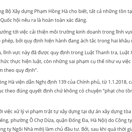
ưởng Bộ Xây dựng Phạm Hồng Hà cho biết, tất cả những tồn tạ
Quốc hội nêu ra là hoàn toàn xác đáng.
ớng tới việc cải thiện môi trường kinh doanh trong lĩnh vự
 phép, bởi quy định hiện hành đang ách tắc trong hai khâu 
, lĩnh vực này đã được quy định trong Luật Thanh tra, Luật 
chức thực hiện luật, còn những sai phạm cụ thể như vụ việc
êm theo quy định”.
ông Hà viện dẫn Nghị định 139 của Chính phủ, từ 1.1.2018, c
ục theo đúng quyết định chứ không có chuyện “phạt cho tồn
i việc xử lý vi phạm trật tự xây dựng tại dự án xây dựng tò
Giếng, phường Ô Chợ Dừa, quận Đống Đa, Hà Nội) do Công ty
g ty Ngôi Nhà mới) làm chủ đầu tư. Bởi, sau khi quá thời g