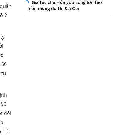
Gia tộc chú Hỏa góp công lớn tạo
 quận
nền móng đô thị Sài Gòn
ố 2
ty
ải
có
 60
 tự
ịnh
 50
t đối
ấp
 chủ