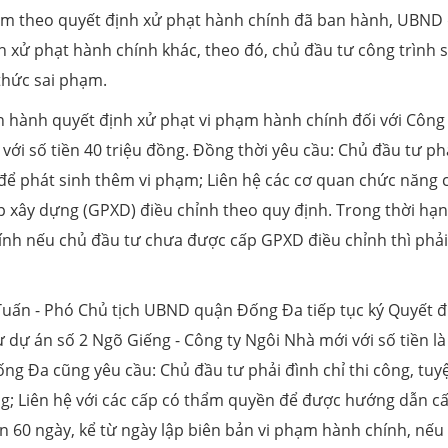
hạm theo quyết định xử phạt hành chính đã ban hành, UBND
h xử phạt hành chính khác, theo đó, chủ đầu tư công trình s
thức sai phạm.
 hành quyết định xử phạt vi phạm hành chính đối với Công 
với số tiền 40 triệu đồng. Đồng thời yêu cầu: Chủ đầu tư ph
g để phát sinh thêm vi phạm; Liên hệ các cơ quan chức năng 
xây dựng (GPXD) điều chỉnh theo quy định. Trong thời hạn
ính nếu chủ đầu tư chưa được cấp GPXD điều chỉnh thì phải
Tuấn - Phó Chủ tịch UBND quận Đống Đa tiếp tục ký Quyết đ
 dự án số 2 Ngõ Giếng - Công ty Ngôi Nhà mới với số tiền là
g Đa cũng yêu cầu: Chủ đầu tư phải đình chỉ thi công, tuyệ
ng; Liên hệ với các cấp có thẩm quyền để được hướng dẫn c
n 60 ngày, kể từ ngày lập biên bản vi phạm hành chính, nếu