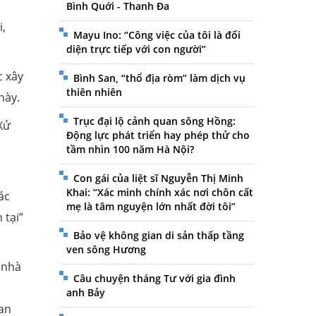
Bình Quới - Thanh Đa
i,
Mayu Ino: “Công việc của tôi là đối
diện trực tiếp với con người”
c xây
Bình San, “thổ địa ròm” làm dịch vụ
thiên nhiên
này.
Trục đại lộ cảnh quan sông Hồng:
Xử
Động lực phát triển hay phép thử cho
tầm nhìn 100 năm Hà Nội?
Con gái của liệt sĩ Nguyễn Thị Minh
Khai: “Xác minh chính xác nơi chôn cất
ác
mẹ là tâm nguyện lớn nhất đời tôi”
 tại”
Bảo vệ không gian di sản thấp tầng
ven sông Hương
a nhà
Câu chuyện tháng Tư với gia đình
anh Bảy
ian