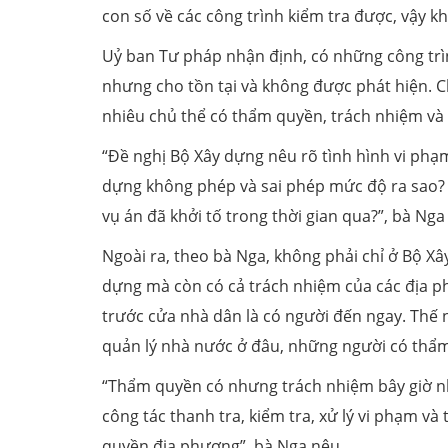
con số về các công trình kiểm tra được, vậy 
Uỷ ban Tư pháp nhận định, có những công trì
nhưng cho tồn tại và không được phát hiện. Ch
nhiêu chủ thể có thẩm quyền, trách nhiệm và 
“Đề nghị Bộ Xây dựng nêu rõ tình hình vi phạ
dựng không phép và sai phép mức độ ra sao?
vụ án đã khởi tố trong thời gian qua?”, bà Nga
Ngoài ra, theo bà Nga, không phải chỉ ở Bộ Xâ
dựng mà còn có cả trách nhiệm của các địa ph
trước cửa nhà dân là có người đến ngay. Thế 
quản lý nhà nước ở đâu, những người có thẩ
“Thẩm quyền có nhưng trách nhiệm bây giờ như
công tác thanh tra, kiểm tra, xử lý vi phạm v
quyền địa phương”, bà Nga nêu.