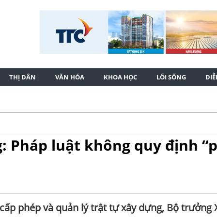
THỊ DÂN
VĂN HÓA
KHOA HỌC
LỐI SỐNG
DI
: Pháp luật không quy định “
cấp phép và quản lý trật tự xây dựng, Bộ trưởng 