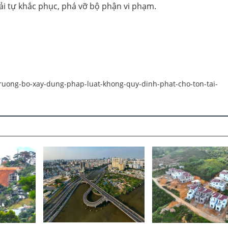
ải tự khắc phục, phá vỡ bộ phận vi phạm.
-truong-bo-xay-dung-phap-luat-khong-quy-dinh-phat-cho-ton-tai-