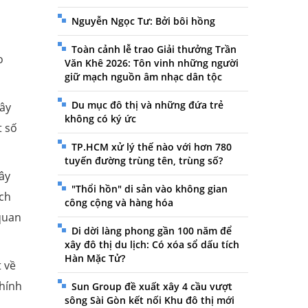
Nguyễn Ngọc Tư: Bởi bôi hồng
Toàn cảnh lễ trao Giải thưởng Trần
o
Văn Khê 2026: Tôn vinh những người
giữ mạch nguồn âm nhạc dân tộc
Du mục đô thị và những đứa trẻ
xây
không có ký ức
t số
TP.HCM xử lý thế nào với hơn 780
tuyến đường trùng tên, trùng số?
ây
"Thổi hồn" di sản vào không gian
ạch
công cộng và hàng hóa
 quan
Di dời làng phong gần 100 năm để
xây đô thị du lịch: Có xóa sổ dấu tích
Hàn Mặc Tử?
 về
chính
Sun Group đề xuất xây 4 cầu vượt
sông Sài Gòn kết nối Khu đô thị mới