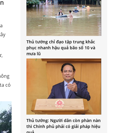
ện
ủa
xây
Thủ tướng chỉ đạo tập trung khắc
phục nhanh hậu quả bão số 10 và
mưa lũ
ư,
không
ta có
Thủ tướng: Người dân còn phàn nàn
thì Chính phủ phải có giải pháp hiệu
quả