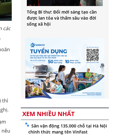
Tổng Bí thư: Đổi mới sáng tạo cần
được lan tỏa và thấm sâu vào đời
sống xã hội
n các
.
khoăn
 thì
ghị.
XEM NHIỀU NHẤT
hạm
Sân vận động 135.000 chỗ tại Hà Nội
i nêu
chính thức mang tên VinFast