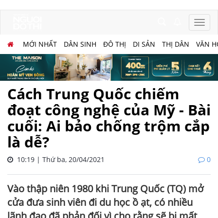
MỚI NHẤT
DÂN SINH
ĐÔ THỊ
DI SẢN
THỊ DÂN
VĂN H
Cách Trung Quốc chiếm
đoạt công nghệ của Mỹ - Bài
cuối: Ai bảo chống trộm cắp
là dễ?
10:19 | Thứ ba, 20/04/2021
0
Vào thập niên 1980 khi Trung Quốc (TQ) mở
cửa đưa sinh viên đi du học ồ ạt, có nhiều
lãnh đạo đã phản đối vì cho rằng sẽ bị mất