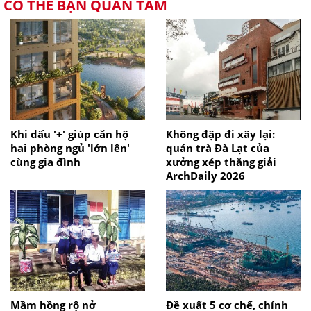
CÓ THỂ BẠN QUAN TÂM
Khi dấu '+' giúp căn hộ
Không đập đi xây lại:
hai phòng ngủ 'lớn lên'
quán trà Đà Lạt của
cùng gia đình
xưởng xép thắng giải
ArchDaily 2026
Mầm hồng rộ nở
Đề xuất 5 cơ chế, chính