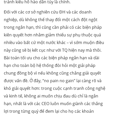
tránh kiểu hô hào dân túy là chính.
Đối với các cơ sở nghiên cứu ĐH và các doanh
nghiệp, dù không thể thay đổi một cách đột ngột
trong ngắn hạn, thì cũng cần phải có các biện pháp
kiên quyết hơn nhằm giảm thiểu sự phụ thuộc quá
nhiều vào bất cứ một nước khác – vì sớm muộn điều
này cũng sẽ bị kết cục như với TQ hiện nay mà thôi.
Bài toán tối ưu cho các biện pháp ngắn hạn và dài
hạn cho toàn bộ hệ thống đòi hỏi một giải pháp
chung đồng bộ vì nếu không cũng chẳng giải quyết
được vấn đề. Ở đây, “no pain no gain” lại càng rõ và
khó giải quyết hơn: trong cuộc cạnh tranh công nghệ
và kinh tế, không ai muốn chịu đau dù chỉ là ngắn
hạn, nhất là với các CEO luôn muốn giành các thắng
lợi trong từng quý để đem lại cho họ các khoản