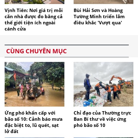
Vịnh Tiên: Nơi giá trị mỗi
Bùi Hải Sơn và Hoàng
căn nhà được đo bằng cả
Tường Minh triển lãm
thế giới tiện ích ngoài
điêu khắc 'Vượt qua'
cánh cửa
CÙNG CHUYÊN MỤC
Ứng phó khẩn cấp với
Chỉ đạo của Thường trực
bão số 10: Cảnh báo mưa
Ban Bí thư về việc ứng
đặc biệt to, lũ quét, sạt
phó bão số 10
lở đất