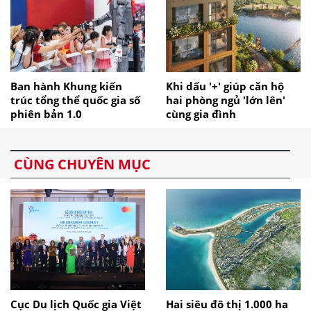
Ban hành Khung kiến
Khi dấu '+' giúp căn hộ
trúc tổng thể quốc gia số
hai phòng ngủ 'lớn lên'
phiên bản 1.0
cùng gia đình
CÙNG CHUYÊN MỤC
Cục Du lịch Quốc gia Việt
Hai siêu đô thị 1.000 ha