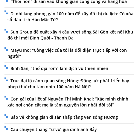
"Thổi hồn" di sản vào không gian công cộng và hàng hóa
Di dời làng phong gần 100 năm để xây đô thị du lịch: Có xóa
sổ dấu tích Hàn Mặc Tử?
Sun Group đề xuất xây 4 cầu vượt sông Sài Gòn kết nối Khu
đô thị mới Bình Quới - Thanh Đa
Mayu Ino: “Công việc của tôi là đối diện trực tiếp với con
người”
Bình San, “thổ địa ròm” làm dịch vụ thiên nhiên
Trục đại lộ cảnh quan sông Hồng: Động lực phát triển hay
phép thử cho tầm nhìn 100 năm Hà Nội?
Con gái của liệt sĩ Nguyễn Thị Minh Khai: “Xác minh chính
xác nơi chôn cất mẹ là tâm nguyện lớn nhất đời tôi”
Bảo vệ không gian di sản thấp tầng ven sông Hương
Câu chuyện tháng Tư với gia đình anh Bảy