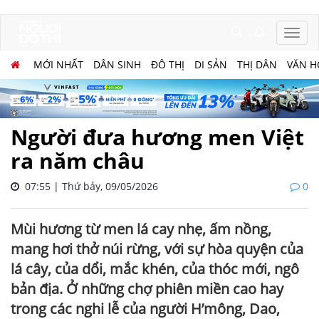
MỚI NHẤT
DÂN SINH
ĐÔ THỊ
DI SẢN
THỊ DÂN
VĂN H
Người đưa hương men Việt
ra năm châu
07:55 | Thứ bảy, 09/05/2026
0
Mùi hương từ men lá cay nhẹ, ấm nồng,
mang hơi thở núi rừng, với sự hòa quyện của
lá cây, của dổi, mắc khén, của thóc mới, ngô
bản địa. Ở những chợ phiên miền cao hay
trong các nghi lễ của người H’mông, Dao,