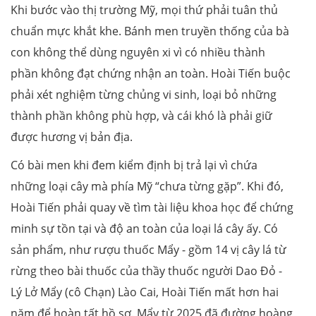
Khi bước vào thị trường Mỹ, mọi thứ phải tuân thủ
chuẩn mực khắt khe. Bánh men truyền thống của bà
con không thể dùng nguyên xi vì có nhiều thành
phần không đạt chứng nhận an toàn. Hoài Tiến buộc
phải xét nghiệm từng chủng vi sinh, loại bỏ những
thành phần không phù hợp, và cái khó là phải giữ
được hương vị bản địa.
Có bài men khi đem kiểm định bị trả lại vì chứa
những loại cây mà phía Mỹ “chưa từng gặp”. Khi đó,
Hoài Tiến phải quay về tìm tài liệu khoa học để chứng
minh sự tồn tại và độ an toàn của loại lá cây ấy. Có
sản phẩm, như rượu thuốc Mẩy - gồm 14 vị cây lá từ
rừng theo bài thuốc của thầy thuốc người Dao Đỏ -
Lý Lở Mẩy (cô Chạn) Lào Cai, Hoài Tiến mất hơn hai
năm để hoàn tất hồ sơ. Mẩy từ 2025 đã đường hoàng