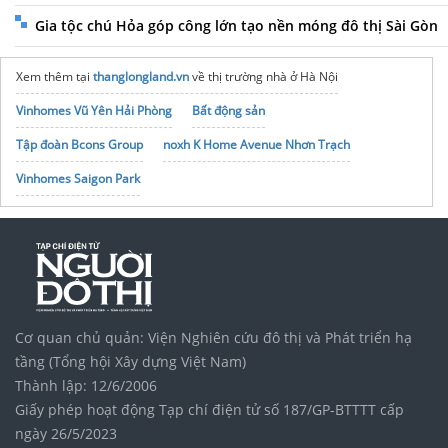
Gia tộc chú Hỏa góp công lớn tạo nền móng đô thị Sài Gòn
Xem thêm tại
thanglongland.vn
về thị trường nhà ở Hà Nội
Vinhomes Vũ Yên Hải Phòng
Bất động sản
Tập đoàn Bcons Group
noxh K Home Avenue Nhơn Trạch
Vinhomes Saigon Park
Cơ quan chủ quản: Viện Nghiên cứu đô thị và Phát triển hạ
tầng (Tổng hội Xây dựng Việt Nam)
Thành lập: 12/6/2006
Giấy phép hoạt động Tạp chí điện tử số 187/GP-BTTTT cấp
ngày 26/5/2023