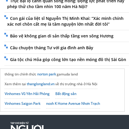
Trục đại lộ cảnh quan sông Hồng: Động lực phát triển hay
phép thử cho tầm nhìn 100 năm Hà Nội?
Con gái của liệt sĩ Nguyễn Thị Minh Khai: “Xác minh chính
xác nơi chôn cất mẹ là tâm nguyện lớn nhất đời tôi”
Bảo vệ không gian di sản thấp tầng ven sông Hương
Câu chuyện tháng Tư với gia đình anh Bảy
Gia tộc chú Hỏa góp công lớn tạo nền móng đô thị Sài Gòn
thông tin chính thức
norton park
gamuda land
Xem thêm tại
thanglongland.vn
về thị trường nhà ở Hà Nội
Vinhomes Vũ Yên Hải Phòng
Bất động sản
Vinhomes Saigon Park
noxh K Home Avenue Nhơn Trạch
Tập đoàn Bcons Group