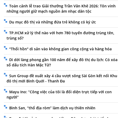
Toàn cảnh lễ trao Giải thưởng Trần Văn Khê 2026: Tôn vinh
những người giữ mạch nguồn âm nhạc dân tộc
Du mục đô thị và những đứa trẻ không có ký ức
TP.HCM xử lý thế nào với hơn 780 tuyến đường trùng tên,
trùng số?
"Thổi hồn" di sản vào không gian công cộng và hàng hóa
Di dời làng phong gần 100 năm để xây đô thị du lịch: Có xóa
sổ dấu tích Hàn Mặc Tử?
Sun Group đề xuất xây 4 cầu vượt sông Sài Gòn kết nối Khu
đô thị mới Bình Quới - Thanh Đa
Mayu Ino: “Công việc của tôi là đối diện trực tiếp với con
người”
Bình San, “thổ địa ròm” làm dịch vụ thiên nhiên