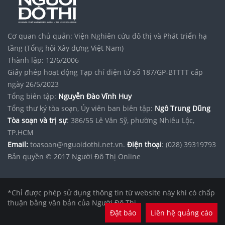
Cơ quan chủ quản: Viện Nghiên cứu đô thị và Phát triển hạ
tầng (Tổng hội Xây dựng Việt Nam)
Thành lập: 12/6/2006
Giấy phép hoạt động Tạp chí điện tử số 187/GP-BTTTT cấp
ngày 26/5/2023
Tổng biên tập:
Nguyễn Đào Vĩnh Huy
Tổng thư ký tòa soạn, Ủy viên ban biên tập:
Ngô Trung Dũng
Tòa soạn và trị sự
: 386/55 Lê Văn Sỹ, phường Nhiêu Lộc,
TP.HCM
Email:
toasoan@nguoidothi.net.vn.
Điện thoại
: (028) 39319793
Bản quyền © 2017 Người Đô Thị Online
*Chỉ được phép sử dụng thông tin từ website này khi có chấp
thuận bằng văn bản của Người Đô Thị.
Đặt báo
Liên hệ quảng cáo