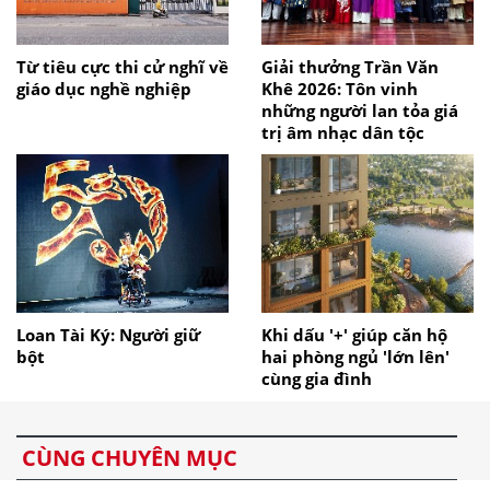
Từ tiêu cực thi cử nghĩ về
Giải thưởng Trần Văn
giáo dục nghề nghiệp
Khê 2026: Tôn vinh
những người lan tỏa giá
trị âm nhạc dân tộc
Loan Tài Ký: Người giữ
Khi dấu '+' giúp căn hộ
bột
hai phòng ngủ 'lớn lên'
cùng gia đình
CÙNG CHUYÊN MỤC