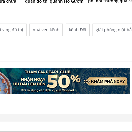
phí bồi thường quá c
sửa chữa
quan đô thị quanh Hồ Gươm
trang đô thị
nhà ven kênh
kênh Đôi
giải phóng mặt b