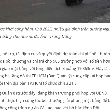
ược khởi công hôm 13.8.2025, nhiều gia đình trên đường Ng
t bằng cho nhà nước. Ảnh: Trung Dũng
hỗ trợ, tái định cư và quyết định dự toán chi phí bồi thườn
 đã bồi thường và chỉ trả cho 985 trường hợp với số tiền hơn
 giao mặt bằng với tổng diện tích khoảng 19.863m². Đây là 
ng hạ tầng đô thị TP.HCM (Ban Quản lý) cung cấp tại họp bá
hội trên địa bàn TP.HCM tổ chức chiều 21.8.
g Quận 8 (trước đây) đang khẩn trương phối hợp với UBND
 thực hiện công tác bồi thường giải phóng mặt bằng để 
công công trình dự án Cải tạo, nạo vét bờ bắc kênh Đôi.