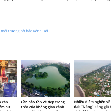
o môi trường bờ bắc Kênh Đôi
Nhiều điểm nghẽn về
n cần
Cần bảo tồn vẻ đẹp trong
đai: “Nóng” bảng giá đ
hẻm hư
trẻo của không gian cảnh