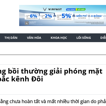
THỊ DÂN
VĂN HÓA
KHOA HỌC
LỐI SỐNG
DI
ng bồi thường giải phóng mặt
bắc kênh Đôi
ằng chưa hoàn tất và mất nhiều thời gian do phả