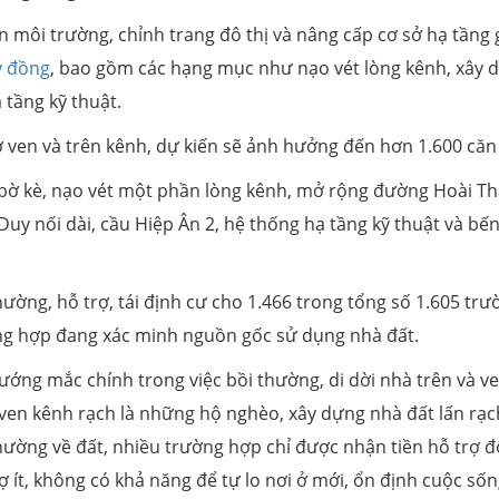
 môi trường, chỉnh trang đô thị và nâng cấp cơ sở hạ tầng 
ỷ đồng
, bao gồm các hạng mục như nạo vét lòng kênh, xây 
 tầng kỹ thuật.
ở ven và trên kênh, dự kiến sẽ ảnh hưởng đến hơn 1.600 căn
 bờ kè, nạo vét một phần lòng kênh, mở rộng đường Hoài T
y nối dài, cầu Hiệp Ân 2, hệ thống hạ tầng kỹ thuật và bế
hường, hỗ trợ, tái định cư cho 1.466 trong tổng số 1.605 trư
g hợp đang xác minh nguồn gốc sử dụng nhà đất.
ướng mắc chính trong việc bồi thường, di dời nhà trên và v
 ven kênh rạch là những hộ nghèo, xây dựng nhà đất lấn rạc
hường về đất, nhiều trường hợp chỉ được nhận tiền hỗ trợ đố
rợ ít, không có khả năng để tự lo nơi ở mới, ổn định cuộc sốn