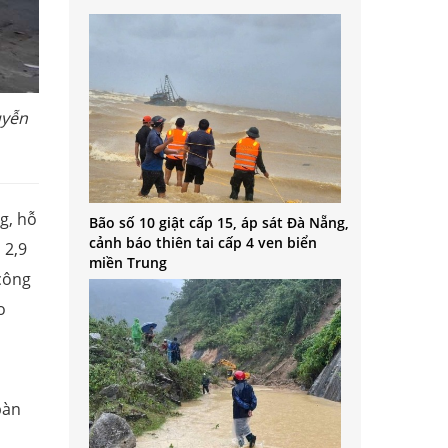
uyễn
g, hỗ
Bão số 10 giật cấp 15, áp sát Đà Nẵng,
cảnh báo thiên tai cấp 4 ven biển
 2,9
miền Trung
công
o
bàn