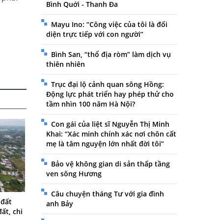
Bình Quới - Thanh Đa
Mayu Ino: “Công việc của tôi là đối
diện trực tiếp với con người”
Bình San, “thổ địa ròm” làm dịch vụ
thiên nhiên
Trục đại lộ cảnh quan sông Hồng:
Động lực phát triển hay phép thử cho
tầm nhìn 100 năm Hà Nội?
Con gái của liệt sĩ Nguyễn Thị Minh
Khai: “Xác minh chính xác nơi chôn cất
mẹ là tâm nguyện lớn nhất đời tôi”
Bảo vệ không gian di sản thấp tầng
ven sông Hương
Câu chuyện tháng Tư với gia đình
 đất
anh Bảy
ất, chi