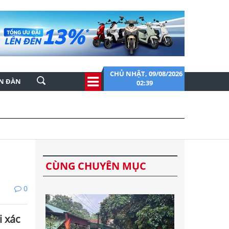
CHỦ NHẬT, 09/08/2026
ỄN ĐÀN
02:39
CÙNG CHUYÊN MỤC
0
i xác