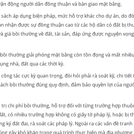
 vận động người dân đồng thuận và bàn giao mặt bằng.
sách áp dụng biện pháp, mức hỗ trợ khác cho dự án, do đ
n nhận được sự đồng thuận cao từ các hộ dân có đất bị thu
 và giá bồi thường về đất, tài sản, đáp ứng được nguyện vọn
c bồi thường giải phóng mặt bằng còn tồn đọng và mất nhiều
ụng nhà, đất qua các thời kỳ.
ông tác cực kỳ quan trọng, đòi hỏi phải rà soát kỹ, chi tiết
sách bồi thường đúng quy định, đảm bảo quyền lợi của ngư
 trị chi phí bồi thường, hỗ trợ đối với từng trường hợp thuộ
t, có nhiều trường hợp không có giấy tờ pháp lý, hoặc bị t
g ký đất đai, rà soát các pháp lý. Ngoài ra các vấn đề tranh
 cũng gây khó khăn trong quá trình thực hiện mà địa phương