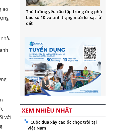
giao
Thủ tướng yêu cầu tập trung ứng phó
bão số 10 và tình trạng mưa lũ, sạt lở
dựng
đất
 nhà.
hanh
n
ờng
en
h,
XEM NHIỀU NHẤT
i với
Cuộc đua xây cao ốc chọc trời tại
g.
Việt Nam