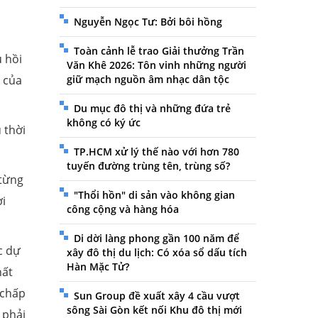
Nguyễn Ngọc Tư: Bởi bôi hồng
ó
Toàn cảnh lễ trao Giải thưởng Trần
 hồi
Văn Khê 2026: Tôn vinh những người
giữ mạch nguồn âm nhạc dân tộc
g của
Du mục đô thị và những đứa trẻ
không có ký ức
 thời
TP.HCM xử lý thế nào với hơn 780
tuyến đường trùng tên, trùng số?
 từng
"Thổi hồn" di sản vào không gian
ời
công cộng và hàng hóa
Di dời làng phong gần 100 năm để
c dự
xây đô thị du lịch: Có xóa sổ dấu tích
Hàn Mặc Tử?
hất
 chấp
Sun Group đề xuất xây 4 cầu vượt
sông Sài Gòn kết nối Khu đô thị mới
 phải