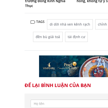
trường Đông Kinh Nghĩa
hỏng, không tự ý 
Thục
TAGS
di dời nhà ven kênh rạch
chỉnh 
đền bù giải toả
tái định cư
ĐỂ LẠI BÌNH LUẬN CỦA BẠN