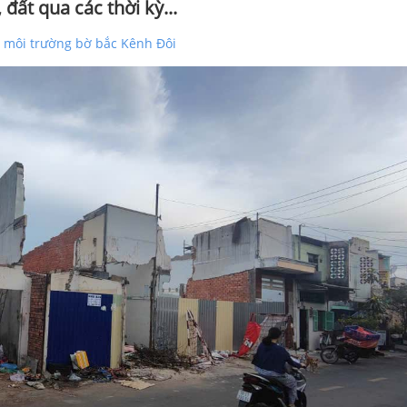
đất qua các thời kỳ...
o môi trường bờ bắc Kênh Đôi