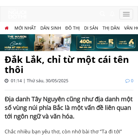
MỚI NHẤT
DÂN SINH
ĐÔ THỊ
DI SẢN
THỊ DÂN
VĂN H
Đắk Lắk, chỉ từ một cái tên
thôi
01:14 | Thứ sáu, 30/05/2025
0
Địa danh Tây Nguyên cũng như địa danh một
số vùng núi phía Bắc là một vấn đề liên quan
tới ngôn ngữ và văn hóa.
Chắc nhiều bạn yêu thơ, còn nhớ bài thơ “Ta đi tới”