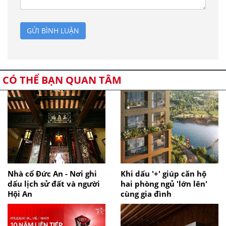
GỬI BÌNH LUẬN
CÓ THỂ BẠN QUAN TÂM
Nhà cổ Đức An - Nơi ghi
Khi dấu '+' giúp căn hộ
dấu lịch sử đất và người
hai phòng ngủ 'lớn lên'
Hội An
cùng gia đình