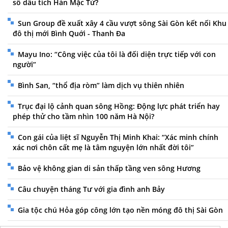
sổ dấu tích Hàn Mặc Tử?
Sun Group đề xuất xây 4 cầu vượt sông Sài Gòn kết nối Khu
đô thị mới Bình Quới - Thanh Đa
Mayu Ino: “Công việc của tôi là đối diện trực tiếp với con
người”
Bình San, “thổ địa ròm” làm dịch vụ thiên nhiên
Trục đại lộ cảnh quan sông Hồng: Động lực phát triển hay
phép thử cho tầm nhìn 100 năm Hà Nội?
Con gái của liệt sĩ Nguyễn Thị Minh Khai: “Xác minh chính
xác nơi chôn cất mẹ là tâm nguyện lớn nhất đời tôi”
Bảo vệ không gian di sản thấp tầng ven sông Hương
Câu chuyện tháng Tư với gia đình anh Bảy
Gia tộc chú Hỏa góp công lớn tạo nền móng đô thị Sài Gòn