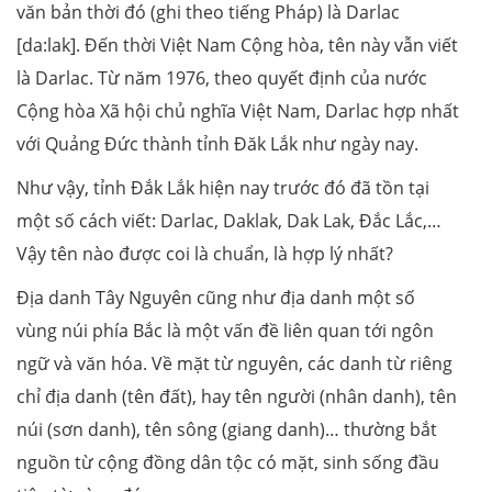
văn bản thời đó (ghi theo tiếng Pháp) là Darlac
[da:lak]. Đến thời Việt Nam Cộng hòa, tên này vẫn viết
là Darlac. Từ năm 1976, theo quyết định của nước
Cộng hòa Xã hội chủ nghĩa Việt Nam, Darlac hợp nhất
với Quảng Đức thành tỉnh Đăk Lắk như ngày nay.
Như vậy, tỉnh Đắk Lắk hiện nay trước đó đã tồn tại
một số cách viết: Darlac, Daklak, Dak Lak, Đắc Lắc,…
Vậy tên nào được coi là chuẩn, là hợp lý nhất?
Địa danh Tây Nguyên cũng như địa danh một số
vùng núi phía Bắc là một vấn đề liên quan tới ngôn
ngữ và văn hóa. Về mặt từ nguyên, các danh từ riêng
chỉ địa danh (tên đất), hay tên người (nhân danh), tên
núi (sơn danh), tên sông (giang danh)… thường bắt
nguồn từ cộng đồng dân tộc có mặt, sinh sống đầu