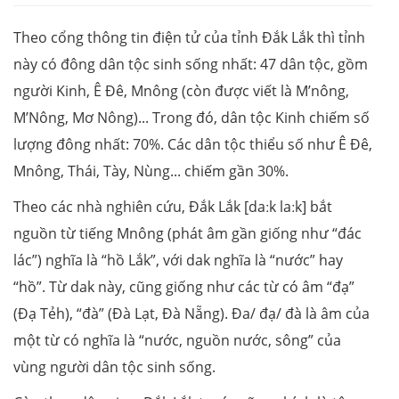
Theo cổng thông tin điện tử của tỉnh Đắk Lắk thì tỉnh
này có đông dân tộc sinh sống nhất: 47 dân tộc, gồm
người Kinh, Ê Đê, Mnông (còn được viết là M’nông,
M’Nông, Mơ Nông)... Trong đó, dân tộc Kinh chiếm số
lượng đông nhất: 70%. Các dân tộc thiểu số như Ê Đê,
Mnông, Thái, Tày, Nùng... chiếm gần 30%.
Theo các nhà nghiên cứu, Đắk Lắk [daːk laːk] bắt
nguồn từ tiếng Mnông (phát âm gần giống như “đác
lác”) nghĩa là “hồ Lắk”, với dak nghĩa là “nước” hay
“hồ”. Từ dak này, cũng giống như các từ có âm “đạ”
(Đạ Tẻh), “đà” (Đà Lạt, Đà Nẵng). Đa/ đạ/ đà là âm của
một từ có nghĩa là “nước, nguồn nước, sông” của
vùng người dân tộc sinh sống.