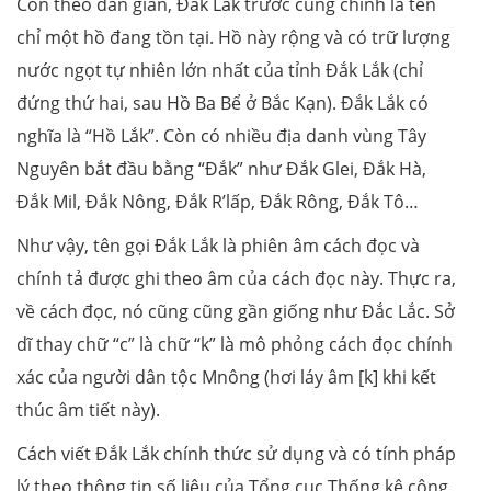
Còn theo dân gian, Đắk Lắk trước cũng chính là tên
chỉ một hồ đang tồn tại. Hồ này rộng và có trữ lượng
nước ngọt tự nhiên lớn nhất của tỉnh Đắk Lắk (chỉ
đứng thứ hai, sau Hồ Ba Bể ở Bắc Kạn). Đắk Lắk có
nghĩa là “Hồ Lắk”. Còn có nhiều địa danh vùng Tây
Nguyên bắt đầu bằng “Đắk” như Đắk Glei, Đắk Hà,
Đắk Mil, Đắk Nông, Đắk R’lấp, Đắk Rông, Đắk Tô…
Như vậy, tên gọi Đắk Lắk là phiên âm cách đọc và
chính tả được ghi theo âm của cách đọc này. Thực ra,
về cách đọc, nó cũng cũng gần giống như Đắc Lắc. Sở
dĩ thay chữ “c” là chữ “k” là mô phỏng cách đọc chính
xác của người dân tộc Mnông (hơi láy âm [k] khi kết
thúc âm tiết này).
Cách viết Đắk Lắk chính thức sử dụng và có tính pháp
lý theo thông tin số liệu của Tổng cục Thống kê công