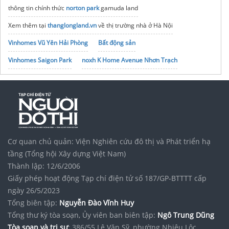
thông tin chính thức
norton park
gamuda land
Xem thêm tại
thanglongland.vn
về thị trường nhà ở Hà Nội
Vinhomes Vũ Yên Hải Phòng
Bất động sản
Vinhomes Saigon Park
noxh K Home Avenue Nhơn Trạch
Tập đoàn Bcons Group
Cơ quan chủ quản: Viện Nghiên cứu đô thị và Phát triển hạ
tầng (Tổng hội Xây dựng Việt Nam)
Thành lập: 12/6/2006
Giấy phép hoạt động Tạp chí điện tử số 187/GP-BTTTT cấp
ngày 26/5/2023
Tổng biên tập:
Nguyễn Đào Vĩnh Huy
Tổng thư ký tòa soạn, Ủy viên ban biên tập:
Ngô Trung Dũng
Tòa soạn và trị sự
: 386/55 Lê Văn Sỹ, phường Nhiêu Lộc,