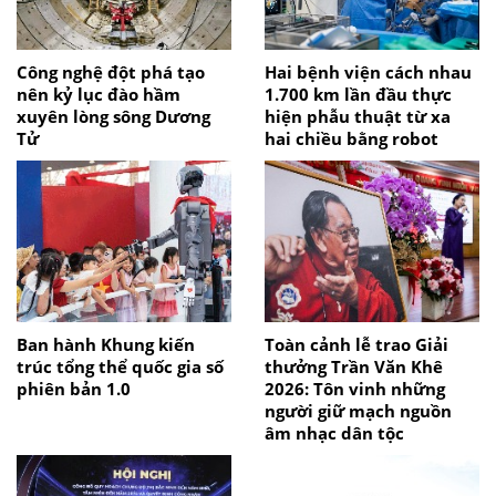
Công nghệ đột phá tạo
Hai bệnh viện cách nhau
nên kỷ lục đào hầm
1.700 km lần đầu thực
xuyên lòng sông Dương
hiện phẫu thuật từ xa
Tử
hai chiều bằng robot
Ban hành Khung kiến
Toàn cảnh lễ trao Giải
trúc tổng thể quốc gia số
thưởng Trần Văn Khê
phiên bản 1.0
2026: Tôn vinh những
người giữ mạch nguồn
âm nhạc dân tộc