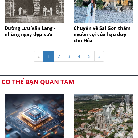
Đường Lưu Văn Lang -
Chuyến về Sài Gòn thăm
những ngày đẹp xưa
nguồn cội của hậu duệ
chú Hỏa
«
1
2
3
4
5
»
CÓ THỂ BẠN QUAN TÂM