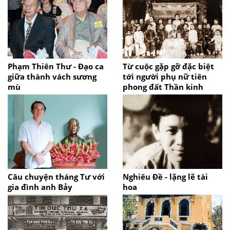
Phạm Thiên Thư - Đạo ca
Từ cuộc gặp gỡ đặc biệt
giữa thành vách sương
tới người phụ nữ tiên
mù
phong đất Thần kinh
Câu chuyện tháng Tư với
Nghiêu Đề - lặng lẽ tài
gia đình anh Bảy
hoa