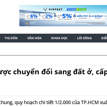
THỊ DÂN
VĂN HÓA
KHOA HỌC
LỐI SỐNG
DI
ợc chuyển đổi sang đất ở, cấ
chung, quy hoạch chi tiết 1/2.000 của TP.HCM xu