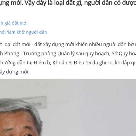
ựng mới. Vậy đây là loại đất gì, người dân có đượ
h giá đất mới
ới 'làm khổ' người dân
loại đất mới - đất xây dựng mới khiến nhiều người dân bỡ 
rịnh Phong - Trưởng phòng Quản lý sau quy hoạch, Sở Quy h
 hướng dẫn tại Điểm b, Khoản 3, Điều 16 đã ghi rõ, khi lập q
xây dựng mới.