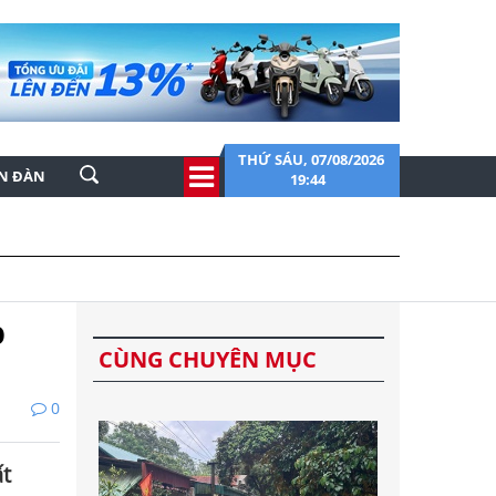
THỨ SÁU, 07/08/2026
ỄN ĐÀN
19:44
p
CÙNG CHUYÊN MỤC
0
ất