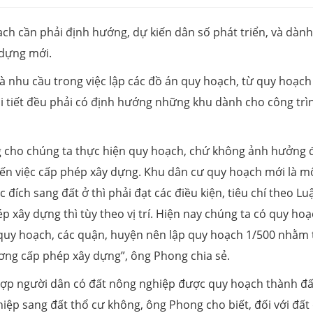
h cần phải định hướng, dự kiến dân số phát triển, và dành
 dựng mới.
và nhu cầu trong việc lập các đồ án quy hoạch, từ quy hoạch
 tiết đều phải có định hướng những khu dành cho công trì
g cho chúng ta thực hiện quy hoạch, chứ không ảnh hưởng 
ến việc cấp phép xây dựng. Khu dân cư quy hoạch mới là m
ích sang đất ở thì phải đạt các điều kiện, tiêu chí theo Lu
 xây dựng thì tùy theo vị trí. Hiện nay chúng ta có quy ho
 quy hoạch, các quận, huyện nên lập quy hoạch 1/500 nhằm 
ương cấp phép xây dựng”, ông Phong chia sẻ.
 hợp người dân có đất nông nghiệp được quy hoạch thành đấ
ệp sang đất thổ cư không, ông Phong cho biết, đối với đất