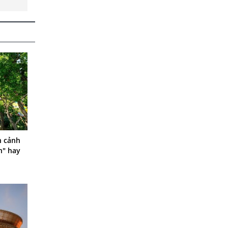
n cảnh
h" hay