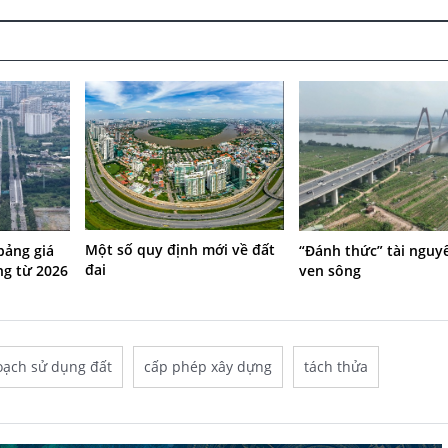
Một số quy định mới về đất
bảng giá
“Đánh thức” tài nguy
đai
ng từ 2026
ven sông
oạch sử dụng đất
cấp phép xây dựng
tách thửa