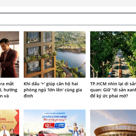
 ra mắt
Khi dấu '+' giúp căn hộ hai
TP.HCM nhìn lại di sả
0, hướng
phòng ngủ 'lớn lên' cùng gia
quan: Giữ "di sản xan
n và
đình
để ký ức phai mờ?