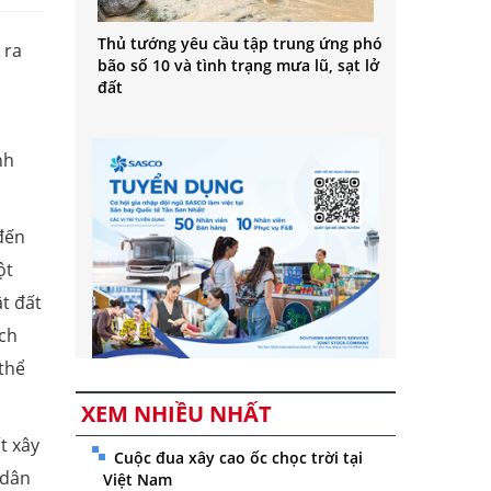
Thủ tướng yêu cầu tập trung ứng phó
 ra
bão số 10 và tình trạng mưa lũ, sạt lở
đất
nh
đến
ột
ật đất
ạch
thể
XEM NHIỀU NHẤT
t xây
Cuộc đua xây cao ốc chọc trời tại
 dân
Việt Nam