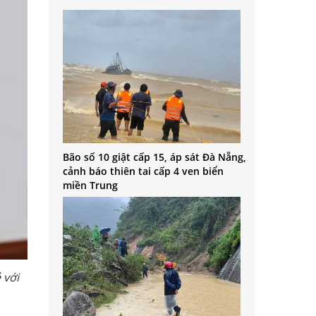
Bão số 10 giật cấp 15, áp sát Đà Nẵng,
cảnh báo thiên tai cấp 4 ven biển
miền Trung
 với