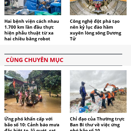
Hai bệnh viện cách nhau
Công nghệ đột phá tạo
1.700 km lần đầu thực
nên kỷ lục đào hầm
hiện phẫu thuật từ xa
xuyên lòng sông Dương
hai chiều bằng robot
Tử
CÙNG CHUYÊN MỤC
Ứng phó khẩn cấp với
Chỉ đạo của Thường trực
bão số 10: Cảnh báo mưa
Ban Bí thư về việc ứng
đặc biệt to, lũ quét, sạt
phó bão số 10