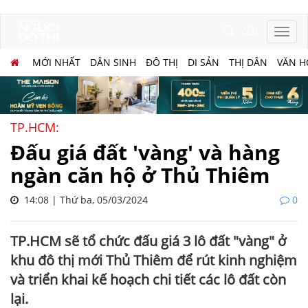
MỚI NHẤT
DÂN SINH
ĐÔ THỊ
DI SẢN
THỊ DÂN
VĂN H
TP.HCM:
Đấu giá đất 'vàng' và hàng
ngàn căn hộ ở Thủ Thiêm
14:08 | Thứ ba, 05/03/2024
0
TP.HCM sẽ tổ chức đấu giá 3 lô đất "vàng" ở
khu đô thị mới Thủ Thiêm để rút kinh nghiệm
và triển khai kế hoạch chi tiết các lô đất còn
lại.