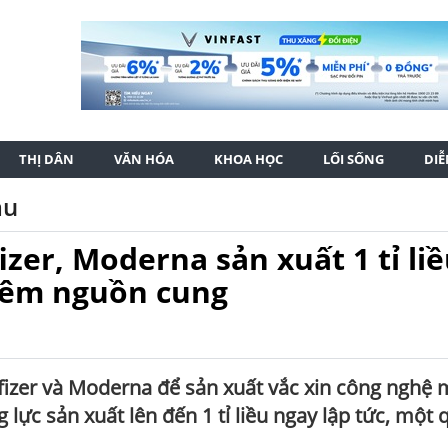
THỊ DÂN
VĂN HÓA
KHOA HỌC
LỐI SỐNG
DI
ầu
er, Moderna sản xuất 1 tỉ li
thêm nguồn cung
izer và Moderna để sản xuất vắc xin công nghệ
lực sản xuất lên đến 1 tỉ liều ngay lập tức, một