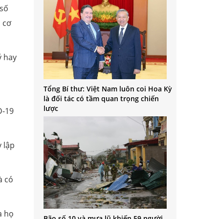
 số
 cơ
ý hay
Tổng Bí thư: Việt Nam luôn coi Hoa Kỳ
là đối tác có tầm quan trọng chiến
lược
D-19
 lập
à có
a họ
Bão số 10 và mưa lũ khiến 59 người