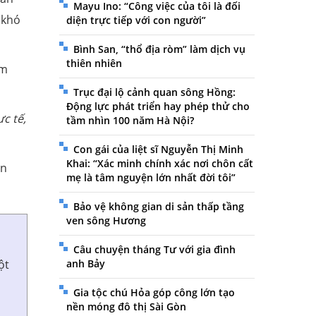
Mayu Ino: “Công việc của tôi là đối
 khó
diện trực tiếp với con người”
Bình San, “thổ địa ròm” làm dịch vụ
thiên nhiên
ểm
Trục đại lộ cảnh quan sông Hồng:
Động lực phát triển hay phép thử cho
c tế,
tầm nhìn 100 năm Hà Nội?
Con gái của liệt sĩ Nguyễn Thị Minh
Khai: “Xác minh chính xác nơi chôn cất
ồn
mẹ là tâm nguyện lớn nhất đời tôi”
Bảo vệ không gian di sản thấp tầng
ven sông Hương
Câu chuyện tháng Tư với gia đình
ột
anh Bảy
Gia tộc chú Hỏa góp công lớn tạo
nền móng đô thị Sài Gòn
i