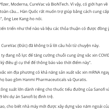
fizer, Moderna, CureVac và BioNTech. Vì vậy, có giới hạn về
toàn cầu... Hàn Quốc rất muốn trợ giúp bằng cách cung cấp
”, ông Lee Kang-ho nói.
iến triển như thế nào và liệu các thỏa thuận có được đồng 
 CureVac (Đức) đã không trả lời câu hỏi từ chuyện này.
g ty đang nỗ lực để tăng cường chuỗi cung ứng vắc xin COVI
ỳ điều gì cụ thể để thông báo vào thời điểm này".
 vắc xin địa phương có khả năng sản xuất vắc xin mRNA ngay
 họ bao gồm Hanmi Pharmaceuticals và Quratis.
ông suất lớn dành riêng cho thuốc tiểu đường của Sanofi v
 khi dự án Sanofi bị đình trệ.
 lao, cho biết nhà máy mới được xây dựng vào năm ngoái củ