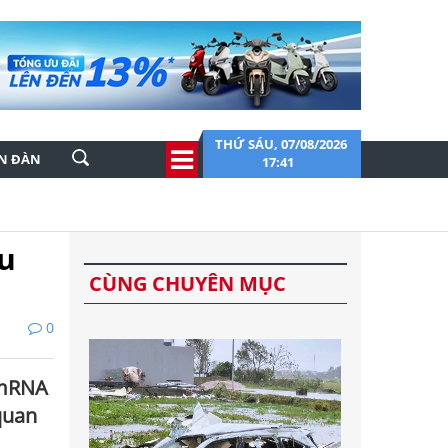
THỨ SÁU, 07/08/2026
ỄN ĐÀN
17:41
ều
CÙNG CHUYÊN MỤC
0
 mRNA
 quan