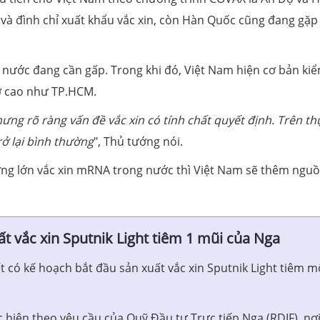
và đình chỉ xuất khẩu vắc xin, còn Hàn Quốc cũng đang gặp
 nước đang cần gấp. Trong khi đó, Việt Nam hiện cơ bản ki
cơ cao như TP.HCM.
ưng rõ ràng vấn đề vắc xin có tính chất quyết định. Trên thự
rở lại bình thường
", Thủ tướng nói.
ợng lớn vắc xin mRNA trong nước thì Việt Nam sẽ thêm ngu
 vắc xin Sputnik Light tiêm 1 mũi của Nga
 có kế hoạch bắt đầu sản xuất vắc xin Sputnik Light tiêm m
hiện theo yêu cầu của Quỹ Đầu tư Trực tiếp Nga (RDIF), nơ