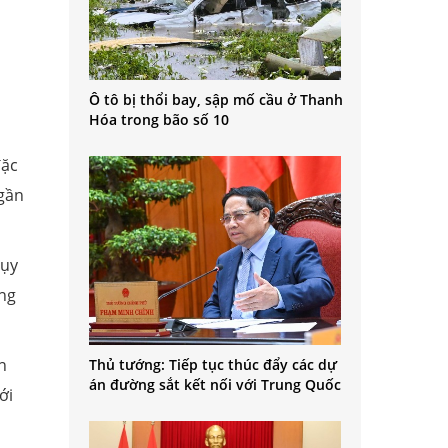
Ô tô bị thổi bay, sập mố cầu ở Thanh
Hóa trong bão số 10
đặc
 gần
hụy
óng
n
Thủ tướng: Tiếp tục thúc đẩy các dự
án đường sắt kết nối với Trung Quốc
ới