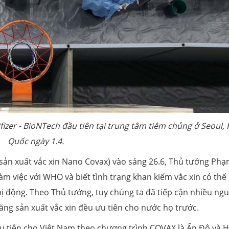
fizer - BioNTech đầu tiên tại trung tâm tiêm chủng ở Seoul,
Quốc ngày 1.4.
ị sản xuất vắc xin Nano Covax) vào sáng 26.6, Thủ tướng Ph
làm việc với WHO và biết tình trạng khan kiếm vắc xin có thể
bị động. Theo Thủ tướng, tuy chúng ta đã tiếp cận nhiều ng
ăng sản xuất vắc xin đều ưu tiên cho nước họ trước.
ưu tiên cho Việt Nam theo chương trình COVAX là Ấn Độ và 