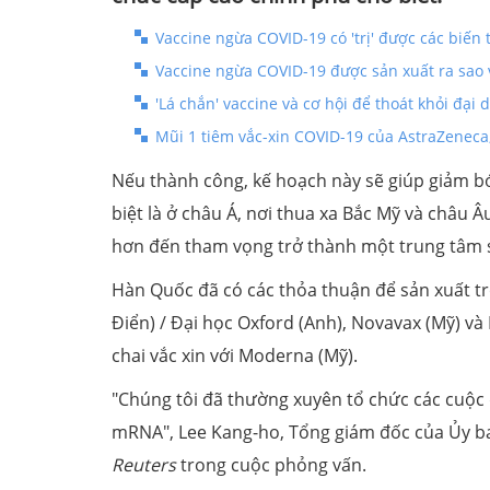
Vaccine ngừa COVID-19 có 'trị' được các biến 
Vaccine ngừa COVID-19 được sản xuất ra sao v
'Lá chắn' vaccine và cơ hội để thoát khỏi đại
Mũi 1 tiêm vắc-xin COVID-19 của AstraZeneca,
Nếu thành công, kế hoạch này sẽ giúp giảm bớ
biệt là ở châu Á, nơi thua xa Bắc Mỹ và châu Â
hơn đến tham vọng trở thành một trung tâm sả
Hàn Quốc đã có các thỏa thuận để sản xuất tr
Điển) / Đại học Oxford (Anh), Novavax (Mỹ) v
chai vắc xin với Moderna (Mỹ).
"Chúng tôi đã thường xuyên tổ chức các cuộc 
mRNA", Lee Kang-ho, Tổng giám đốc của Ủy ban
Reuters
trong cuộc phỏng vấn.