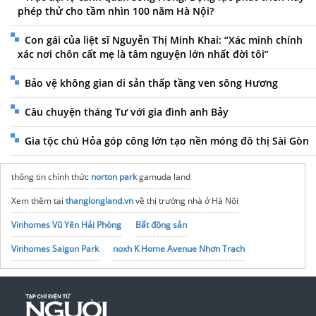
phép thử cho tầm nhìn 100 năm Hà Nội?
Con gái của liệt sĩ Nguyễn Thị Minh Khai: “Xác minh chính
xác nơi chôn cất mẹ là tâm nguyện lớn nhất đời tôi”
Bảo vệ không gian di sản thấp tầng ven sông Hương
Câu chuyện tháng Tư với gia đình anh Bảy
Gia tộc chú Hỏa góp công lớn tạo nền móng đô thị Sài Gòn
thông tin chính thức
norton park
gamuda land
Xem thêm tại
thanglongland.vn
về thị trường nhà ở Hà Nội
Vinhomes Vũ Yên Hải Phòng
Bất động sản
Vinhomes Saigon Park
noxh K Home Avenue Nhơn Trạch
Tập đoàn Bcons Group