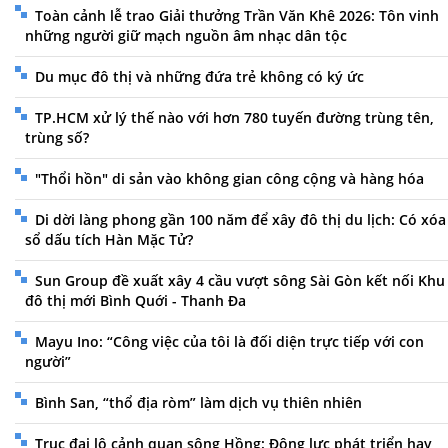
Toàn cảnh lễ trao Giải thưởng Trần Văn Khê 2026: Tôn vinh
những người giữ mạch nguồn âm nhạc dân tộc
Du mục đô thị và những đứa trẻ không có ký ức
TP.HCM xử lý thế nào với hơn 780 tuyến đường trùng tên,
trùng số?
"Thổi hồn" di sản vào không gian công cộng và hàng hóa
Di dời làng phong gần 100 năm để xây đô thị du lịch: Có xóa
sổ dấu tích Hàn Mặc Tử?
Sun Group đề xuất xây 4 cầu vượt sông Sài Gòn kết nối Khu
đô thị mới Bình Quới - Thanh Đa
Mayu Ino: “Công việc của tôi là đối diện trực tiếp với con
người”
Bình San, “thổ địa ròm” làm dịch vụ thiên nhiên
Trục đại lộ cảnh quan sông Hồng: Động lực phát triển hay