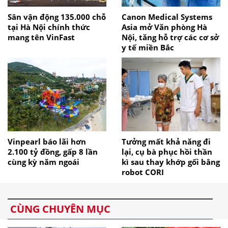
Sân vận động 135.000 chỗ
Canon Medical Systems
tại Hà Nội chính thức
Asia mở Văn phòng Hà
mang tên VinFast
Nội, tăng hỗ trợ các cơ sở
y tế miền Bắc
Vinpearl báo lãi hơn
Tưởng mất khả năng đi
2.100 tỷ đồng, gấp 8 lần
lại, cụ bà phục hồi thần
cùng kỳ năm ngoái
kì sau thay khớp gối bằng
robot CORI
CÙNG CHUYÊN MỤC