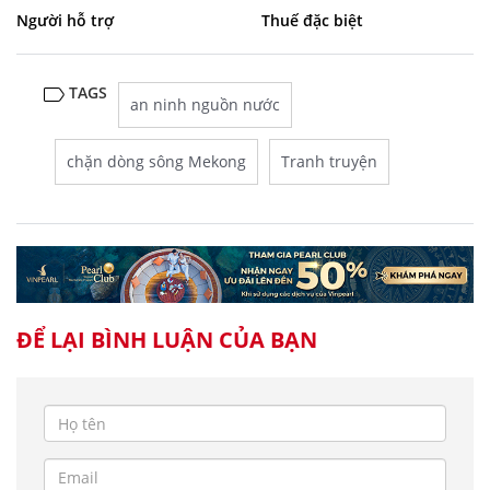
Người hỗ trợ
Thuế đặc biệt
TAGS
an ninh nguồn nước
chặn dòng sông Mekong
Tranh truyện
ĐỂ LẠI BÌNH LUẬN CỦA BẠN