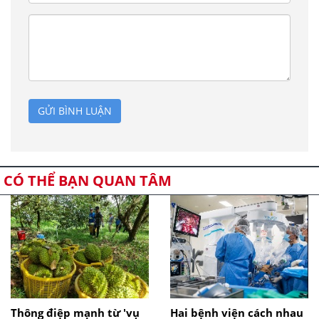
GỬI BÌNH LUẬN
CÓ THỂ BẠN QUAN TÂM
Thông điệp mạnh từ 'vụ
Hai bệnh viện cách nhau