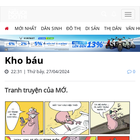
MỚI NHẤT
DÂN SINH
ĐÔ THỊ
DI SẢN
THỊ DÂN
VĂN H
Kho báu
22:31 | Thứ bảy, 27/04/2024
0
Tranh truyện của MỚ.