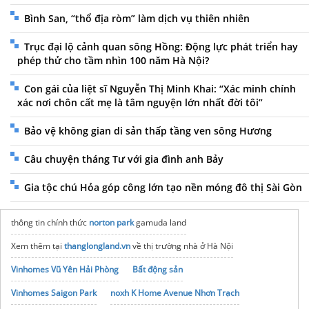
Bình San, “thổ địa ròm” làm dịch vụ thiên nhiên
Trục đại lộ cảnh quan sông Hồng: Động lực phát triển hay
phép thử cho tầm nhìn 100 năm Hà Nội?
Con gái của liệt sĩ Nguyễn Thị Minh Khai: “Xác minh chính
xác nơi chôn cất mẹ là tâm nguyện lớn nhất đời tôi”
Bảo vệ không gian di sản thấp tầng ven sông Hương
Câu chuyện tháng Tư với gia đình anh Bảy
Gia tộc chú Hỏa góp công lớn tạo nền móng đô thị Sài Gòn
thông tin chính thức
norton park
gamuda land
Xem thêm tại
thanglongland.vn
về thị trường nhà ở Hà Nội
Vinhomes Vũ Yên Hải Phòng
Bất động sản
Vinhomes Saigon Park
noxh K Home Avenue Nhơn Trạch