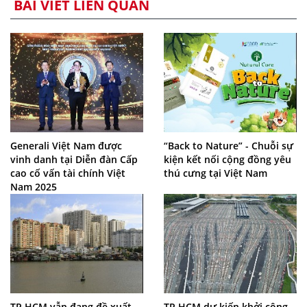
BÀI VIẾT LIÊN QUAN
Generali Việt Nam được
“Back to Nature” - Chuỗi sự
vinh danh tại Diễn đàn Cấp
kiện kết nối cộng đồng yêu
cao cố vấn tài chính Việt
thú cưng tại Việt Nam
Nam 2025
TP.HCM vẫn đang đề xuất
TP.HCM dự kiến khởi công