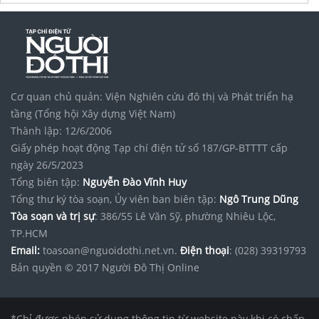
Tập đoàn Bcons Group
xưởng
rèm cửa tự động
chất lượng
Cơ quan chủ quản: Viện Nghiên cứu đô thị và Phát triển hạ
tầng (Tổng hội Xây dựng Việt Nam)
Thành lập: 12/6/2006
Giấy phép hoạt động Tạp chí điện tử số 187/GP-BTTTT cấp
ngày 26/5/2023
Tổng biên tập:
Nguyễn Đào Vĩnh Huy
Tổng thư ký tòa soạn, Ủy viên ban biên tập:
Ngô Trung Dũng
Tòa soạn và trị sự
: 386/55 Lê Văn Sỹ, phường Nhiêu Lộc,
TP.HCM
Email:
toasoan@nguoidothi.net.vn.
Điện thoại
: (028) 39319793
Bản quyền © 2017 Người Đô Thị Online
*Chỉ được phép sử dụng thông tin từ website này khi có chấp