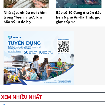
Nhà sập, nhiều nơi chìm
Bão số 10 đang ở trên đất
trong "biển" nước khi
liền Nghệ An-Hà Tĩnh, gió
bão số 10 đổ bộ
giật cấp 12
XEM NHIỀU NHẤT