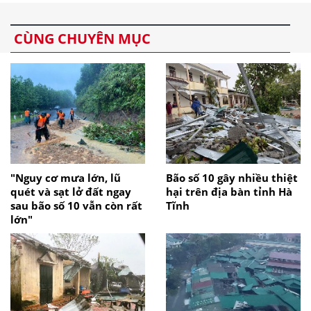
CÙNG CHUYÊN MỤC
"Nguy cơ mưa lớn, lũ
Bão số 10 gây nhiều thiệt
quét và sạt lở đất ngay
hại trên địa bàn tỉnh Hà
sau bão số 10 vẫn còn rất
Tĩnh
lớn"