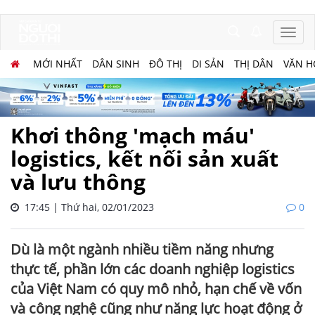
MỚI NHẤT
DÂN SINH
ĐÔ THỊ
DI SẢN
THỊ DÂN
VĂN H
Khơi thông 'mạch máu'
logistics, kết nối sản xuất
và lưu thông
17:45 | Thứ hai, 02/01/2023
0
Dù là một ngành nhiều tiềm năng nhưng
thực tế, phần lớn các doanh nghiệp logistics
của Việt Nam có quy mô nhỏ, hạn chế về vốn
và công nghệ cũng như năng lực hoạt động ở