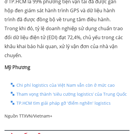
ở TP.HCM là 99% phương tiện vận tải đã được gắn
hộp đen giám sát hành trình GPS và dữ liệu hành
trình đã được đồng bộ về trung tâm điều hành.
Trong khi đó, tỷ lệ doanh nghiệp sử dụng chuẩn trao
đổi dữ liệu điện tử (EDI) đạt 72,4%, chủ yếu trong các
khâu khai báo hải quan, xử lý vận đơn của nhà vận
chuyển.
Mỹ Phương
Chi phí logistics của Việt Nam vẫn còn ở mức cao
Tham vọng thành ‘siêu cường logistics’ của Trung Quốc
TP.HCM tìm giải pháp gỡ 'điểm nghẽn' logistics
Nguồn TTXVN/Vietnam+