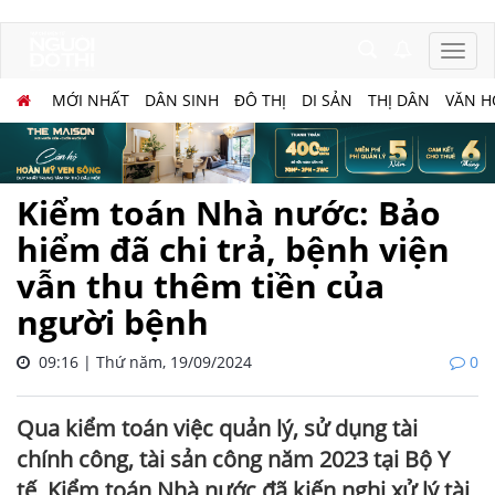
MỚI NHẤT
DÂN SINH
ĐÔ THỊ
DI SẢN
THỊ DÂN
VĂN H
Kiểm toán Nhà nước: Bảo
hiểm đã chi trả, bệnh viện
vẫn thu thêm tiền của
người bệnh
09:16 | Thứ năm, 19/09/2024
0
Qua kiểm toán việc quản lý, sử dụng tài
chính công, tài sản công năm 2023 tại Bộ Y
tế, Kiểm toán Nhà nước đã kiến nghị xử lý tài