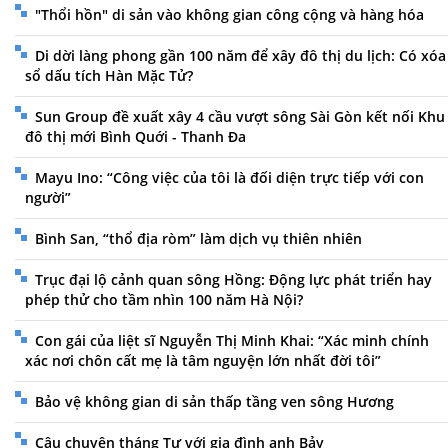
"Thổi hồn" di sản vào không gian công cộng và hàng hóa
Di dời làng phong gần 100 năm để xây đô thị du lịch: Có xóa
sổ dấu tích Hàn Mặc Tử?
Sun Group đề xuất xây 4 cầu vượt sông Sài Gòn kết nối Khu
đô thị mới Bình Quới - Thanh Đa
Mayu Ino: “Công việc của tôi là đối diện trực tiếp với con
người”
Bình San, “thổ địa ròm” làm dịch vụ thiên nhiên
Trục đại lộ cảnh quan sông Hồng: Động lực phát triển hay
phép thử cho tầm nhìn 100 năm Hà Nội?
Con gái của liệt sĩ Nguyễn Thị Minh Khai: “Xác minh chính
xác nơi chôn cất mẹ là tâm nguyện lớn nhất đời tôi”
Bảo vệ không gian di sản thấp tầng ven sông Hương
Câu chuyện tháng Tư với gia đình anh Bảy