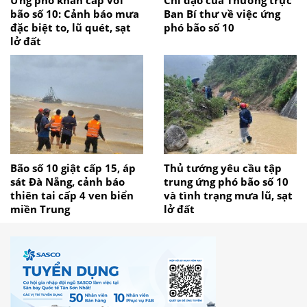
Ứng phó khẩn cấp với
Chỉ đạo của Thường trực
bão số 10: Cảnh báo mưa
Ban Bí thư về việc ứng
đặc biệt to, lũ quét, sạt
phó bão số 10
lở đất
Bão số 10 giật cấp 15, áp
Thủ tướng yêu cầu tập
sát Đà Nẵng, cảnh báo
trung ứng phó bão số 10
thiên tai cấp 4 ven biển
và tình trạng mưa lũ, sạt
miền Trung
lở đất