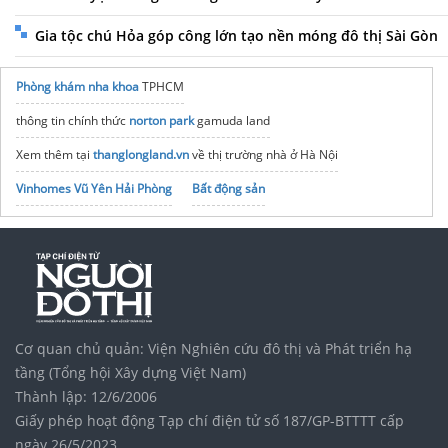
Gia tộc chú Hỏa góp công lớn tạo nền móng đô thị Sài Gòn
Phòng khám nha khoa
TPHCM
thông tin chính thức
norton park
gamuda land
Xem thêm tại
thanglongland.vn
về thị trường nhà ở Hà Nội
Vinhomes Vũ Yên Hải Phòng
Bất động sản
Công Ty
Dịch Vụ Kế Toán
Uy Tín Nhất
Vinhomes Saigon Park
noxh K Home Avenue Nhơn Trạch
Tập đoàn Bcons Group
Phần mềm kế toán hộ kinh doanh
EasyBooks
nha khoa ở hà đông
Cơ quan chủ quản: Viện Nghiên cứu đô thị và Phát triển hạ
tầng (Tổng hội Xây dựng Việt Nam)
Thành lập: 12/6/2006
Giấy phép hoạt động Tạp chí điện tử số 187/GP-BTTTT cấp
ngày 26/5/2023