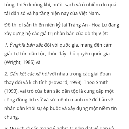
tông, thiếu không khí, nước sạch và ô nhiễm do quá
tải dân số và hạ tầng hiện nay của Việt Nam.
Đô thị di sản thiên niên kỷ tại Tràng An - Hoa Lư đang
xây dựng hệ các giá trị nhân bản của đô thị Việt:
1. Ý nghĩa bản sắc
đối với quốc gia, mang đến cảm
giác tự tôn dân tộc, thúc đẩy chủ quyền quốc gia
(Wright, 1985) và
2. G
ắn kết các xã hội
với nhau trong các giai đoạn
thay đổi và kịch tính (Howard, 1998). Theo Smith
(1993), vai trò của bản sắc dân tộc là cung cấp một
cộng đồng lịch sử và sứ mệnh mạnh mẽ để bảo vệ
nhân dân khỏi sự ép buộc và xây dựng một niềm tin
chung.
3. D
u lịch di sản
mang ý nghĩa truyền đạt vẻ đẹp và