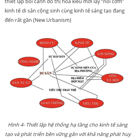
thiết lập bối cảnh đô thị hóa kiểu mới lấy “nồi cơm”
kinh tế di sản cộng sinh cùng kinh tế sáng tạo đang
đến rất gần (New Urbanism)
Hình 4- Thiết lập
hệ thống
hạ tầng cho kinh tế
sáng
tạo
và
phát triển bền vững gắn với
khả năng
phát huy