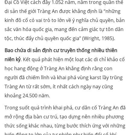
Đại Cồ Việt cách đây 1.052 năm, nằm trong quần thể
di sản thế giới Tràng An được khẳng định là “những
kinh đô cổ có vai trò to lớn về ý nghĩa chủ quyền, bản
sắc văn hóa quốc gia, mang đến cảm giác tự tôn dân
tộc, thúc đẩy chủ quyền quốc gia” (Wright, 1985).
Bao chứa di sản định cư truyền thống nhiều thiên
niên kỷ
. Kết quả phát hiện một loạt các di chỉ khảo cổ
học hang động ở Tràng An khẳng định rằng con
người đã chiếm lĩnh và khai phá vùng karst lầy trũng
Tràng An từ rất sớm, ít nhất cách ngày nay cũng
khoảng 24.500 năm.
Trong suốt quá trình khai phá, cư dân cổ Tràng An đã
mở rộng địa bàn cư trú, tạo dựng nên nhiều phương
thức sống khác nhau, từng bước thích ứng với những
biến động to lớn của tự nhiên như biến đổi cổ khí