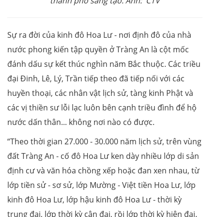
thành phố sáng tạo. Ảnh: CTV
Sự ra đời của kinh đô Hoa Lư - nơi định đô của nhà
nước phong kiến tập quyền ở Tràng An là cột mốc
đánh dấu sự kết thúc nghìn năm Bắc thuộc. Các triều
đại Đinh, Lê, Lý, Trần tiếp theo đã tiếp nối với các
huyền thoại, các nhân vật lịch sử, tàng kinh Phật và
các vị thiền sư lỗi lạc luôn bên cạnh triều đình để hộ
nước dấn thân... không nơi nào có được.
“Theo thời gian 27.000 - 30.000 năm lịch sử, trên vùng
đất Tràng An - cố đô Hoa Lư ken dày nhiều lớp di sản
định cư và văn hóa chồng xếp hoặc đan xen nhau, từ
lớp tiền sử - sơ sử, lớp Mường - Việt tiền Hoa Lư, lớp
kinh đô Hoa Lư, lớp hậu kinh đô Hoa Lư - thời kỳ
trung đại, lớp thời kỳ cận đại, rồi lớp thời kỳ hiện đại.