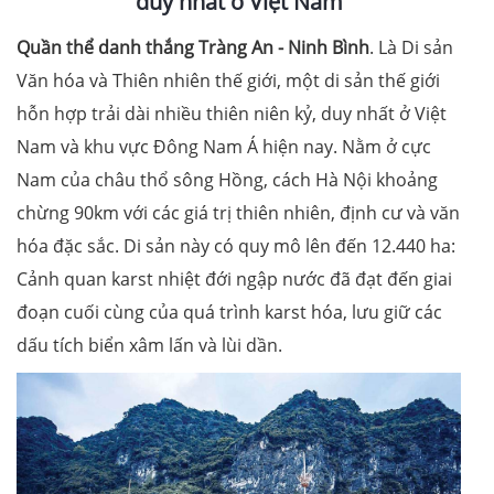
duy nhất ở Việt Nam
Quần thể danh thắng Tràng An
- Ninh Bình
. Là Di sản
Văn hóa và Thiên nhiên thế giới, một di sản thế giới
hỗn hợp trải dài nhiều thiên niên kỷ, duy nhất ở Việt
Nam và khu vực Đông Nam Á hiện nay. Nằm ở cực
Nam của châu thổ sông Hồng, cách Hà Nội khoảng
chừng 90km với các giá trị thiên nhiên, định cư và văn
hóa đặc sắc. Di sản này có quy mô lên đến 12.440 ha:
Cảnh quan karst nhiệt đới ngập nước đã đạt đến giai
đoạn cuối cùng của quá trình karst hóa, lưu giữ các
dấu tích biển xâm lấn và lùi dần.