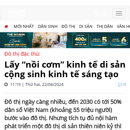
MỚI NHẤT
DÂN SINH
ĐÔ THỊ
DI SẢN
THỊ DÂN
VĂN H
Đô thị đặc thù:
Lấy “nồi cơm” kinh tế di sản
cộng sinh kinh tế sáng tạo
11:19 | Thứ hai, 22/04/2024
0
Đô thị ngày càng nhiều, đến 2030 có tới 50%
dân số Việt Nam (khoảng 55 triệu người)
bước vào đô thị. Nhưng tích tụ đủ nội hàm
phát triển một đô thị di sản thiên niên kỷ thì