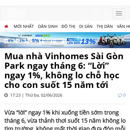
MỚI NHẤT
DÂN SINH
ĐÔ THỊ
DI SẢN
THỊ DÂN
VĂN H
Mua nhà Vinhomes Sài Gòn
Park ngay tháng 6: “Lời”
ngay 1%, không lo chỗ học
cho con suốt 15 năm tới
17:23 | Thứ ba, 02/06/2026
0
Vừa “lời” ngay 1% khi xuống tiền sớm trong
tháng 6, vừa thảnh thơi suốt 15 năm không lo
tìm trường, không mất thời gian đưa đón mỗi