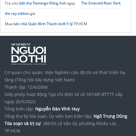
Tra cứu
biệt thự Flamingo Đông Anh
ngay
The Emerald River Park
the rey edition
giá
Mua
bán nhà Quận Bình Thạnh dưới 5 tỷ
TP.HCM
Giá Bán Gladia Heights
Khang Điền
Vị trí D'.Diamant Bleu
Long Biên
Mik Vũ Yên
Vinhomes Vũ Yên Hải Phòng
The Grand Riveria
Dự án
Đà Nẵng Downtown
Sun Group
Cơ quan chủ quản: Viện Nghiên cứu đô thị và Phát triển hạ
Quỹ căn
Chung cư Vinhomes Grand Park Quận 9
tầng (Tổng hội Xây dựng Việt Nam)
Thành lập: 12/6/2006
Giấy phép hoạt động Tạp chí điện tử số 187/GP-BTTTT cấp
ngày 26/5/2023
Tổng biên tập:
Nguyễn Đào Vĩnh Huy
Tổng thư ký tòa soạn, Ủy viên ban biên tập:
Ngô Trung Dũng
Tòa soạn và trị sự
: 386/55 Lê Văn Sỹ, phường Nhiêu Lộc,
TP.HCM