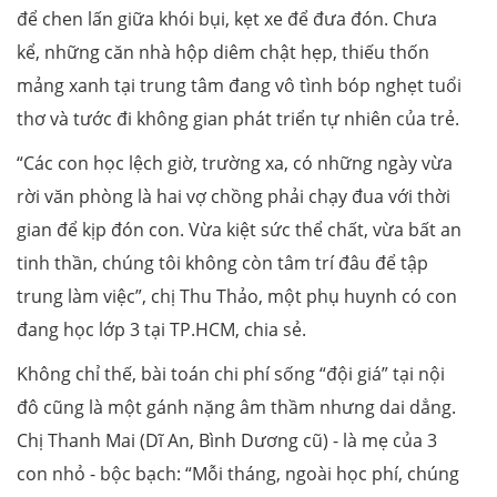
để chen lấn giữa khói bụi, kẹt xe để đưa đón. Chưa
kể, những căn nhà hộp diêm chật hẹp, thiếu thốn
mảng xanh tại trung tâm đang vô tình bóp nghẹt tuổi
thơ và tước đi không gian phát triển tự nhiên của trẻ.
“Các con học lệch giờ, trường xa, có những ngày vừa
rời văn phòng là hai vợ chồng phải chạy đua với thời
gian để kịp đón con. Vừa kiệt sức thể chất, vừa bất an
tinh thần, chúng tôi không còn tâm trí đâu để tập
trung làm việc”, chị Thu Thảo, một phụ huynh có con
đang học lớp 3 tại TP.HCM, chia sẻ.
Không chỉ thế, bài toán chi phí sống “đội giá” tại nội
đô cũng là một gánh nặng âm thầm nhưng dai dẳng.
Chị Thanh Mai (Dĩ An, Bình Dương cũ) - là mẹ của 3
con nhỏ - bộc bạch: “Mỗi tháng, ngoài học phí, chúng