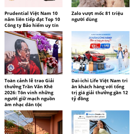
Prudential Việt Nam 10
Zalo vượt mốc 81 triệu
năm liên tiếp đạt Top 10
người dùng
Công ty Bảo hiểm uy tín
Toàn cảnh lễ trao Giải
Dai-ichi Life Việt Nam tri
thưởng Trần Văn Khê
ân khách hàng với tổng
2026: Tôn vinh những
trị giá giải thưởng gần 12
người giữ mạch nguồn
tỷ đồng
âm nhạc dân tộc