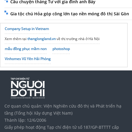
Câu chuyện tháng Tư với gia đình anh Bảy
Gia tộc chú Hỏa góp công lớn tạo nền móng đô thị Sài Gòn
Company Setup in Vietnam
Xem thêm tại
thanglongland.vn
về thị trường nhà ở Hà Nội
mẫu đồng phục mầm non
photoshop
Vinhomes Vũ Yên Hải Phòng
Cơ quan chủ quản: Viện Nghiên cứu đô thị và Phát triển hạ
tầng (Tổng hội Xây dựng Việt Nam)
Thành lập: 12/6/2006
Giấy phép hoạt động Tạp chí điện tử số 187/GP-BTTTT cấp