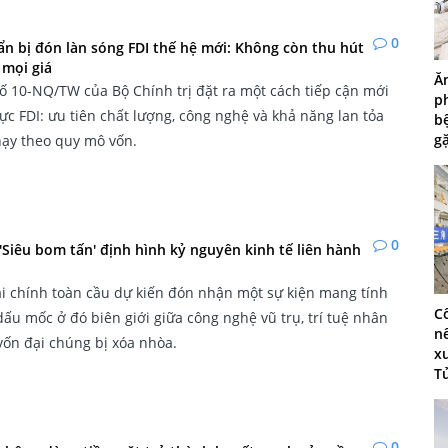
0
n bị đón làn sóng FDI thế hệ mới: Không còn thu hút
 mọi giá
Ă
ố 10-NQ/TW của Bộ Chính trị đặt ra một cách tiếp cận mới
p
vực FDI: ưu tiên chất lượng, công nghệ và khả năng lan tỏa
b
g
chạy theo quy mô vốn.
0
'Siêu bom tấn' định hình kỷ nguyên kinh tế liên hành
ài chính toàn cầu dự kiến đón nhận một sự kiện mang tính
C
 dấu mốc ở đó biên giới giữa công nghệ vũ trụ, trí tuệ nhân
n
vốn đại chúng bị xóa nhòa.
x
T
0