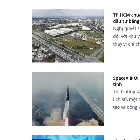
TP.HCM chuẩ
đầu tư bằng
Nghị quyết s
đối với khu 
thay vì chỉ 
SpaceX IPO: 
tinh
Thị trường t
lịch sử, một
tạo và dòng 