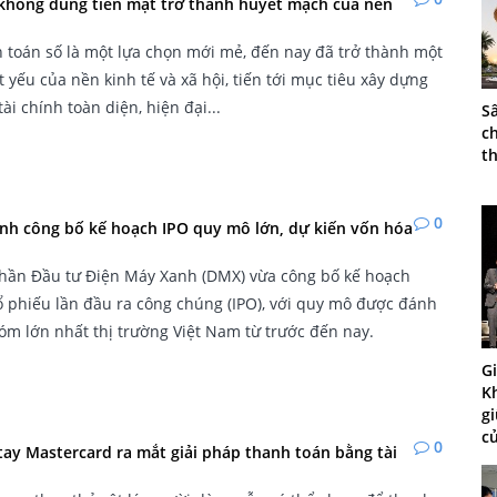
không dùng tiền mặt trở thành huyết mạch của nền
 toán số là một lựa chọn mới mẻ, đến nay đã trở thành một
t yếu của nền kinh tế và xã hội, tiến tới mục tiêu xây dựng
tài chính toàn diện, hiện đại...
S
ch
t
0
nh công bố kế hoạch IPO quy mô lớn, dự kiến vốn hóa
phần Đầu tư Điện Máy Xanh (DMX) vừa công bố kế hoạch
 phiếu lần đầu ra công chúng (IPO), với quy mô được đánh
óm lớn nhất thị trường Việt Nam từ trước đến nay.
G
Kh
gi
c
0
ay Mastercard ra mắt giải pháp thanh toán bằng tài