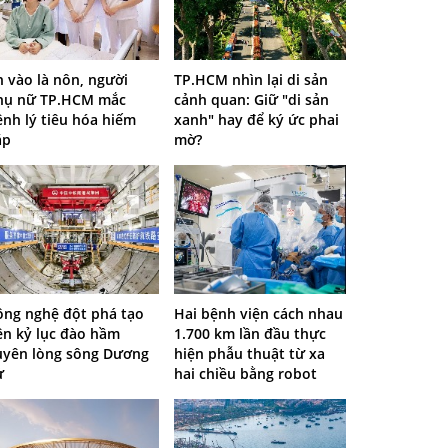
n vào là nôn, người
TP.HCM nhìn lại di sản
hụ nữ TP.HCM mắc
cảnh quan: Giữ "di sản
ệnh lý tiêu hóa hiếm
xanh" hay để ký ức phai
ặp
mờ?
ông nghệ đột phá tạo
Hai bệnh viện cách nhau
ên kỷ lục đào hầm
1.700 km lần đầu thực
uyên lòng sông Dương
hiện phẫu thuật từ xa
ử
hai chiều bằng robot