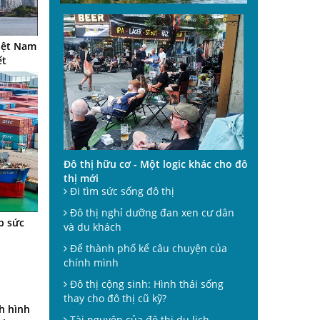
Việt Nam
ết
Đô thị hữu cơ - Một logic khác cho đô
thị mới
Đi tìm sức sống đô thị
Đô thị nghỉ dưỡng đan xen cư dân
p sức
và du khách
Để thành phố kể câu chuyện của
chính mình
Đô thị cộng sinh: Hình thái sống
thay cho đô thị cũ kỹ?
h hình
Tài nguyên của đô thị du lịch