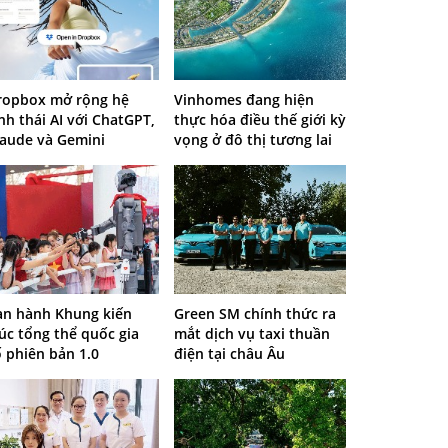
ropbox mở rộng hệ
Vinhomes đang hiện
nh thái AI với ChatGPT,
thực hóa điều thế giới kỳ
laude và Gemini
vọng ở đô thị tương lai
an hành Khung kiến
Green SM chính thức ra
úc tổng thể quốc gia
mắt dịch vụ taxi thuần
ố phiên bản 1.0
điện tại châu Âu