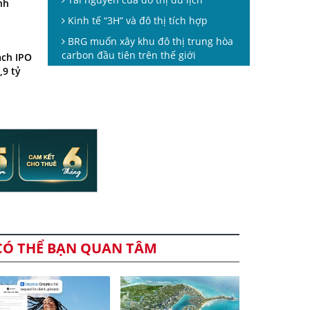
nh
Kinh tế “3H” và đô thị tích hợp
BRG muốn xây khu đô thị trung hòa
carbon đầu tiên trên thế giới
ạch IPO
,9 tỷ
CÓ THỂ BẠN QUAN TÂM