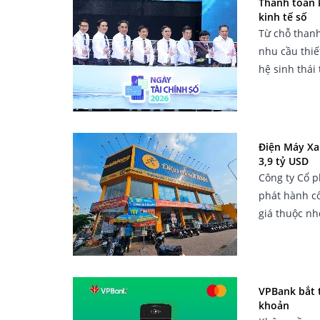
Thanh toán 
kinh tế số
Từ chỗ thanh
nhu cầu thiế
hệ sinh thái 
Điện Máy Xa
3,9 tỷ USD
Công ty Cổ 
phát hành cổ
giá thuộc nh
VPBank bắt t
khoản