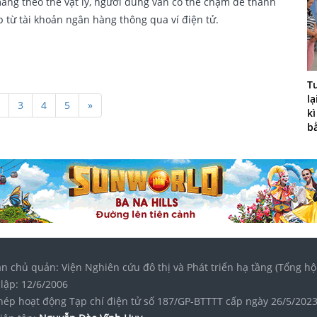
ng theo thẻ vật lý, người dùng vẫn có thể chạm để thanh
ếp từ tài khoản ngân hàng thông qua ví điện tử.
T
lạ
3
4
5
»
kì
b
n chủ quản: Viện Nghiên cứu đô thị và Phát triển hạ tầng (Tổng hộ
lập: 12/6/2006
hép hoạt động Tạp chí điện tử số 187/GP-BTTTT cấp ngày 26/5/202