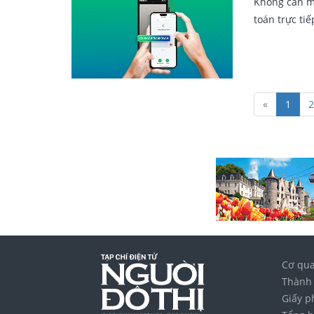
Không cần ma
toán trực ti
«
1
2
Cơ qua
Thành 
Giấy p