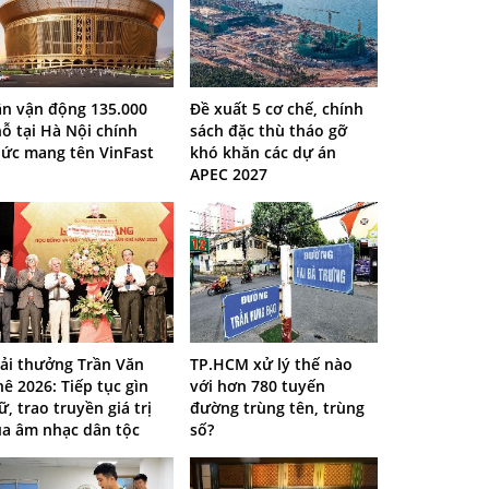
ân vận động 135.000
Đề xuất 5 cơ chế, chính
ỗ tại Hà Nội chính
sách đặc thù tháo gỡ
hức mang tên VinFast
khó khăn các dự án
APEC 2027
iải thưởng Trần Văn
TP.HCM xử lý thế nào
ê 2026: Tiếp tục gìn
với hơn 780 tuyến
ữ, trao truyền giá trị
đường trùng tên, trùng
ủa âm nhạc dân tộc
số?