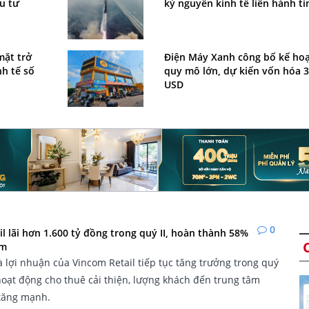
u tư
kỷ nguyên kinh tế liên hành ti
mặt trở
Điện Máy Xanh công bố kế ho
h tế số
quy mô lớn, dự kiến vốn hóa 3
USD
0
l lãi hơn 1.600 tỷ đồng trong quý II, hoàn thành 58%
ăm
 lợi nhuận của Vincom Retail tiếp tục tăng trưởng trong quý
hoạt động cho thuê cải thiện, lượng khách đến trung tâm
tăng mạnh.