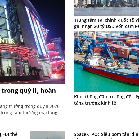
Trung tâm Tài chính quốc tế 
ghi nhận 20 tỷ USD vốn cam k
 trong quý II, hoàn
Khơi thông đầu tư công để tiế
tăng trưởng kinh tế
tăng trưởng trong quý II.2026
n trung tâm thương mại tăng
 FDI thế
SpaceX IPO: 'Siêu bom tấn' địn