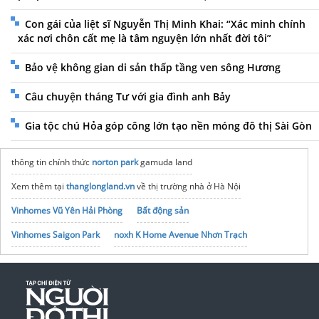
Con gái của liệt sĩ Nguyễn Thị Minh Khai: “Xác minh chính
xác nơi chôn cất mẹ là tâm nguyện lớn nhất đời tôi”
Bảo vệ không gian di sản thấp tầng ven sông Hương
Câu chuyện tháng Tư với gia đình anh Bảy
Gia tộc chú Hỏa góp công lớn tạo nền móng đô thị Sài Gòn
thông tin chính thức
norton park
gamuda land
Xem thêm tại
thanglongland.vn
về thị trường nhà ở Hà Nội
Vinhomes Vũ Yên Hải Phòng
Bất động sản
Vinhomes Saigon Park
noxh K Home Avenue Nhơn Trạch
Tập đoàn Bcons Group