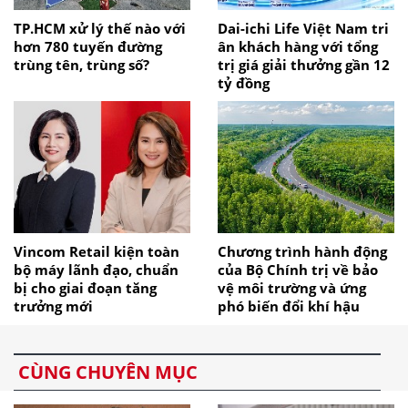
TP.HCM xử lý thế nào với
Dai-ichi Life Việt Nam tri
hơn 780 tuyến đường
ân khách hàng với tổng
trùng tên, trùng số?
trị giá giải thưởng gần 12
tỷ đồng
Vincom Retail kiện toàn
Chương trình hành động
bộ máy lãnh đạo, chuẩn
của Bộ Chính trị về bảo
bị cho giai đoạn tăng
vệ môi trường và ứng
trưởng mới
phó biến đổi khí hậu
CÙNG CHUYÊN MỤC