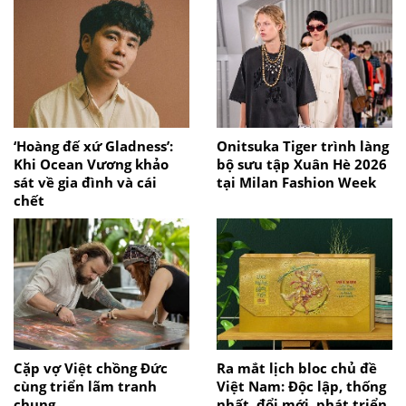
‘Hoàng đế xứ Gladness’:
Onitsuka Tiger trình làng
Khi Ocean Vương khảo
bộ sưu tập Xuân Hè 2026
sát về gia đình và cái
tại Milan Fashion Week
chết
Cặp vợ Việt chồng Đức
Ra mắt lịch bloc chủ đề
cùng triển lãm tranh
Việt Nam: Độc lập, thống
chung
nhất, đổi mới, phát triển