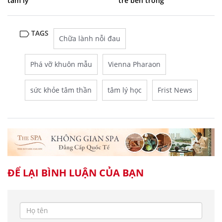
tâm lý
trẻ bên trong
TAGS
Chữa lành nỗi đau
Phá vỡ khuôn mẫu
Vienna Pharaon
sức khỏe tâm thần
tâm lý học
Frist News
ĐỂ LẠI BÌNH LUẬN CỦA BẠN