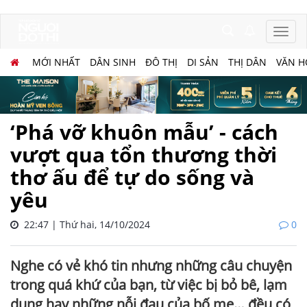
MỚI NHẤT
DÂN SINH
ĐÔ THỊ
DI SẢN
THỊ DÂN
VĂN H
‘Phá vỡ khuôn mẫu’ - cách
vượt qua tổn thương thời
thơ ấu để tự do sống và
yêu
22:47 | Thứ hai, 14/10/2024
0
Nghe có vẻ khó tin nhưng những câu chuyện
trong quá khứ của bạn, từ việc bị bỏ bê, lạm
dụng hay những nỗi đau của bố mẹ… đều có