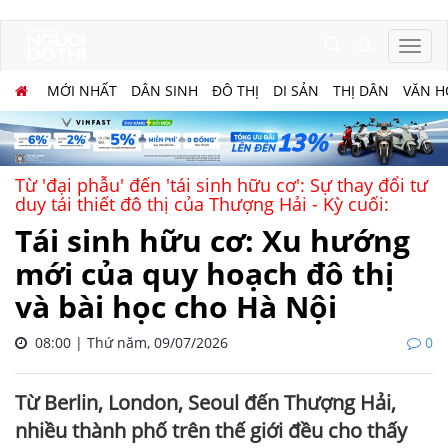
MỚI NHẤT
DÂN SINH
ĐÔ THỊ
DI SẢN
THỊ DÂN
VĂN H
Từ 'đại phẫu' đến 'tái sinh hữu cơ': Sự thay đổi tư
duy tái thiết đô thị của Thượng Hải - Kỳ cuối:
Tái sinh hữu cơ: Xu hướng
mới của quy hoạch đô thị
và bài học cho Hà Nội
08:00 | Thứ năm, 09/07/2026
0
Từ Berlin, London, Seoul đến Thượng Hải,
nhiều thành phố trên thế giới đều cho thấy