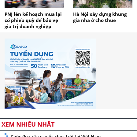
PNJ lên kế hoạch mua lại
Hà Nội xây dựng khung
cổ phiếu quỹ để bảo vệ
giá nhà ở cho thuê
giá trị doanh nghiệp
XEM NHIỀU NHẤT
Cuộc đua xây cao ốc chọc trời tại Việt Nam