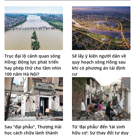
Trục đại lộ cảnh quan sông
Sẽ lấy ý kiến người dân về
Hồng: Động lực phát triển
quy hoạch sông Hồng sau
hay phép thử cho tầm nhìn
khi có phương án tái định
100 năm Hà Nội?
cư
Sau "đại phẫu", Thượng Hải
Từ 'đại phẫu' đến 'tái sinh
học cách chữa lành thành
hữu cơ': Sự thay đổi tư duy