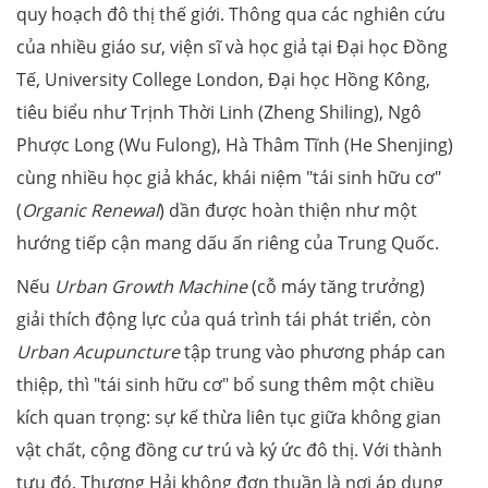
quy hoạch đô thị thế giới. Thông qua các nghiên cứu
của nhiều giáo sư, viện sĩ và học giả tại Đại học Đồng
Tế, University College London, Đại học Hồng Kông,
tiêu biểu như Trịnh Thời Linh (Zheng Shiling), Ngô
Phược Long (Wu Fulong), Hà Thâm Tĩnh (He Shenjing)
cùng nhiều học giả khác, khái niệm "tái sinh hữu cơ"
(
Organic Renewal
) dần được hoàn thiện như một
hướng tiếp cận mang dấu ấn riêng của Trung Quốc.
Nếu
Urban Growth Machine
(cỗ máy tăng trưởng)
giải thích động lực của quá trình tái phát triển, còn
Urban Acupuncture
tập trung vào phương pháp can
thiệp, thì "tái sinh hữu cơ" bổ sung thêm một chiều
kích quan trọng: sự kế thừa liên tục giữa không gian
vật chất, cộng đồng cư trú và ký ức đô thị. Với thành
tựu đó, Thượng Hải không đơn thuần là nơi áp dụng