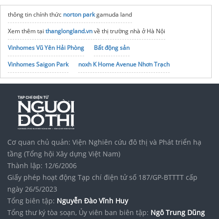
thông tin chính thức
norton park
gamuda land
Xem thêm tại
thanglongland.vn
về thị trường nhà ở Hà Nội
Vinhomes Vũ Yên Hải Phòng
Bất động sản
Vinhomes Saigon Park
noxh K Home Avenue Nhơn Trạch
Tập đoàn Bcons Group
dự án t&t city millennia
Cơ quan chủ quản: Viện Nghiên cứu đô thị và Phát triển hạ
tầng (Tổng hội Xây dựng Việt Nam)
Thành lập: 12/6/2006
Giấy phép hoạt động Tạp chí điện tử số 187/GP-BTTTT cấp
ngày 26/5/2023
Tổng biên tập:
Nguyễn Đào Vĩnh Huy
Tổng thư ký tòa soạn, Ủy viên ban biên tập:
Ngô Trung Dũng