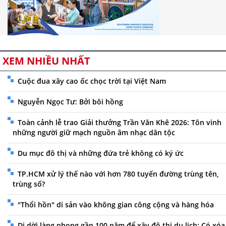
XEM NHIỀU NHẤT
Cuộc đua xây cao ốc chọc trời tại Việt Nam
Nguyễn Ngọc Tư: Bởi bôi hồng
Toàn cảnh lễ trao Giải thưởng Trần Văn Khê 2026: Tôn vinh
những người giữ mạch nguồn âm nhạc dân tộc
Du mục đô thị và những đứa trẻ không có ký ức
TP.HCM xử lý thế nào với hơn 780 tuyến đường trùng tên,
trùng số?
"Thổi hồn" di sản vào không gian công cộng và hàng hóa
Di dời làng phong gần 100 năm để xây đô thị du lịch: Có xóa