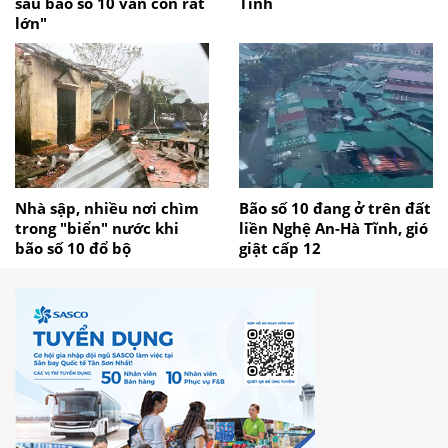
sau bão số 10 vẫn còn rất
Tĩnh
lớn"
Nhà sập, nhiều nơi chìm
Bão số 10 đang ở trên đất
trong "biển" nước khi
liền Nghệ An-Hà Tĩnh, gió
bão số 10 đổ bộ
giật cấp 12