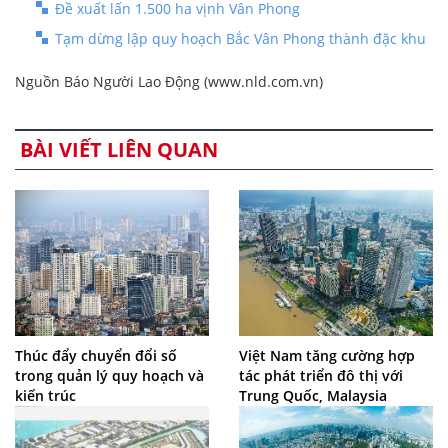
Đề xuất lấn 1.500 ha vịnh Vân Phong
Tạm dừng lập quy hoạch Bắc Vân Phong thành đặc khu
Nguồn Báo Người Lao Động (www.nld.com.vn)
BÀI VIẾT LIÊN QUAN
Thúc đẩy chuyển đổi số
Việt Nam tăng cường hợp
trong quản lý quy hoạch và
tác phát triển đô thị với
kiến trúc
Trung Quốc, Malaysia