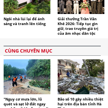
Ngôi nhà lùi lại để ánh
Giải thưởng Trần Văn
sáng và tranh lên tiếng
Khê 2026: Tiếp tục gìn
giữ, trao truyền giá trị
của âm nhạc dân tộc
CÙNG CHUYÊN MỤC
"Nguy cơ mưa lớn, lũ
Bão số 10 gây nhiều thiệt
quét và sạt lở đất ngay
hại trên địa bàn tỉnh Hà