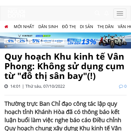
MỚI NHẤT
DÂN SINH
ĐÔ THỊ
DI SẢN
THỊ DÂN
VĂN H
Quy hoạch Khu kinh tế Vân
Phong: Không sử dụng cụm
từ "đô thị sân bay"(!)
14:01 | Thứ sáu, 07/10/2022
0
Thường trực Ban Chỉ đạo công tác lập quy
hoạch tỉnh Khánh Hòa đã có thông báo kết
luận buổi làm việc nghe báo cáo Điều chỉnh
Quy hoạch chung xây dựng Khu kinh tế Vân