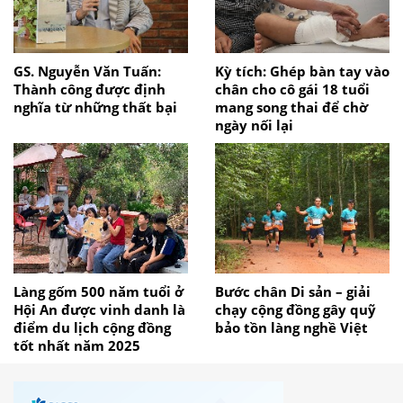
GS. Nguyễn Văn Tuấn:
Kỳ tích: Ghép bàn tay vào
Thành công được định
chân cho cô gái 18 tuổi
nghĩa từ những thất bại
mang song thai để chờ
ngày nối lại
Làng gốm 500 năm tuổi ở
Bước chân Di sản – giải
Hội An được vinh danh là
chạy cộng đồng gây quỹ
điểm du lịch cộng đồng
bảo tồn làng nghề Việt
tốt nhất năm 2025