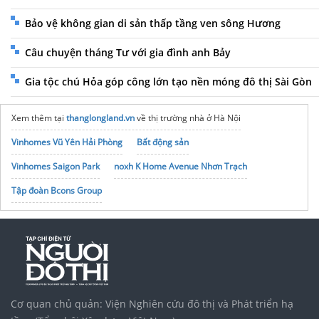
Bảo vệ không gian di sản thấp tầng ven sông Hương
Câu chuyện tháng Tư với gia đình anh Bảy
Gia tộc chú Hỏa góp công lớn tạo nền móng đô thị Sài Gòn
Xem thêm tại
thanglongland.vn
về thị trường nhà ở Hà Nội
Vinhomes Vũ Yên Hải Phòng
Bất động sản
Vinhomes Saigon Park
noxh K Home Avenue Nhơn Trạch
Tập đoàn Bcons Group
Cơ quan chủ quản: Viện Nghiên cứu đô thị và Phát triển hạ