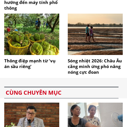
hướng đến máy tính phổ
thông
Thông điệp mạnh từ 'vụ
Sóng nhiệt 2026: Châu Âu
án sầu riêng'
căng mình ứng phó nắng
nóng cực đoan
CÙNG CHUYÊN MỤC