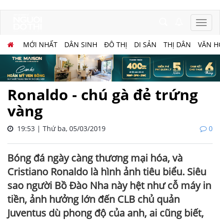
MỚI NHẤT
DÂN SINH
ĐÔ THỊ
DI SẢN
THỊ DÂN
VĂN H
Ronaldo - chú gà đẻ trứng
vàng
19:53 | Thứ ba, 05/03/2019
0
Bóng đá ngày càng thương mại hóa, và
Cristiano Ronaldo là hình ảnh tiêu biểu. Siêu
sao người Bồ Đào Nha này hệt như cỗ máy in
tiền, ảnh hưởng lớn đến CLB chủ quản
Juventus dù phong độ của anh, ai cũng biết,