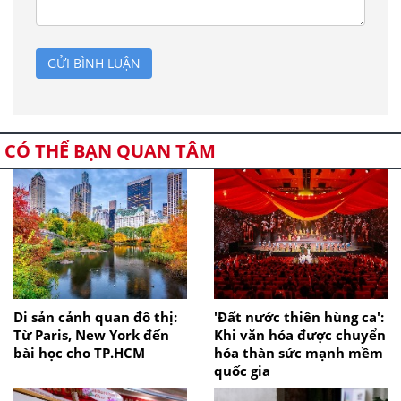
GỬI BÌNH LUẬN
CÓ THỂ BẠN QUAN TÂM
Di sản cảnh quan đô thị:
'Đất nước thiên hùng ca':
Từ Paris, New York đến
Khi văn hóa được chuyển
bài học cho TP.HCM
hóa thàn sức mạnh mềm
quốc gia