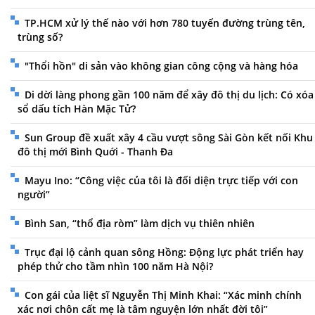
TP.HCM xử lý thế nào với hơn 780 tuyến đường trùng tên,
trùng số?
"Thổi hồn" di sản vào không gian công cộng và hàng hóa
Di dời làng phong gần 100 năm để xây đô thị du lịch: Có xóa
sổ dấu tích Hàn Mặc Tử?
Sun Group đề xuất xây 4 cầu vượt sông Sài Gòn kết nối Khu
đô thị mới Bình Quới - Thanh Đa
Mayu Ino: “Công việc của tôi là đối diện trực tiếp với con
người”
Bình San, “thổ địa ròm” làm dịch vụ thiên nhiên
Trục đại lộ cảnh quan sông Hồng: Động lực phát triển hay
phép thử cho tầm nhìn 100 năm Hà Nội?
Con gái của liệt sĩ Nguyễn Thị Minh Khai: “Xác minh chính
xác nơi chôn cất mẹ là tâm nguyện lớn nhất đời tôi”