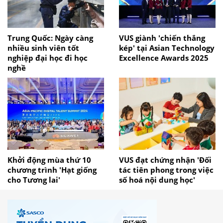
Trung Quốc: Ngày càng
VUS giành 'chiến thắng
nhiều sinh viên tốt
kép' tại Asian Technology
nghiệp đại học đi học
Excellence Awards 2025
nghề
Khởi động mùa thứ 10
VUS đạt chứng nhận 'Đối
chương trình 'Hạt giống
tác tiên phong trong việc
cho Tương lai'
số hoá nội dung học'