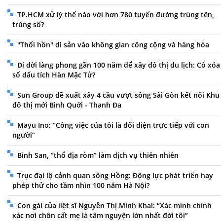
TP.HCM xử lý thế nào với hơn 780 tuyến đường trùng tên,
trùng số?
"Thổi hồn" di sản vào không gian công cộng và hàng hóa
Di dời làng phong gần 100 năm để xây đô thị du lịch: Có xóa
sổ dấu tích Hàn Mặc Tử?
Sun Group đề xuất xây 4 cầu vượt sông Sài Gòn kết nối Khu
đô thị mới Bình Quới - Thanh Đa
Mayu Ino: “Công việc của tôi là đối diện trực tiếp với con
người”
Bình San, “thổ địa ròm” làm dịch vụ thiên nhiên
Trục đại lộ cảnh quan sông Hồng: Động lực phát triển hay
phép thử cho tầm nhìn 100 năm Hà Nội?
Con gái của liệt sĩ Nguyễn Thị Minh Khai: “Xác minh chính
xác nơi chôn cất mẹ là tâm nguyện lớn nhất đời tôi”