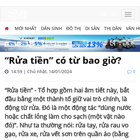
MỚI NHẤT
DÂN SINH
ĐÔ THỊ
DI SẢN
THỊ DÂN
VĂN H
“Rửa tiền” có từ bao giờ?
14:59 | Chủ nhật, 14/01/2024
0
“Rửa tiền” - Tổ hợp gồm hai âm tiết này, bắt
đầu bằng một thành tố giữ vai trò chính, là
động từ rửa. Đó là một động tác “dùng nước
hoặc chất lỏng làm cho sạch (một vật nào
đó)”. Như ta thường nói: rửa tay, rửa rau vo
gạo, rửa xe, rửa vết sơn trên quần áo (bằng