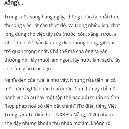
xăng),...
Trong cuộc sống hàng ngày, không ít lần ta phải thực
thi công việc rất cần thiết đó. Và trong nhiều loại chất
lỏng dùng cho việc tẩy rửa (nước, cồn, xăng, rượu, a
xít,...) thì nước vẫn là dung dịch thông dụng, giữ vai
trò quan trọng nhất. Chả thế mà cha ông ta vẫn
thường nói: lấy muối làm ngon, lấy nước làm sạch, lấy
con làm giàu (tục ngữ).
Nghĩa đen của rửa là như vậy. Nhưng rửa tiền lại có
một hàm nghĩa hoàn toàn khác. Cụm từ này chỉ một
hành vi của ai (hay một tập thể nào đó) muốn cố tình
"hợp pháp hoá số tiền bất chính" (Từ điển tiếng Việt,
Trung tâm Từ điển học, NXB Đà Nẵng, 2020) nhằm
che đậy những khoản thu nhập mờ ám, không rõ