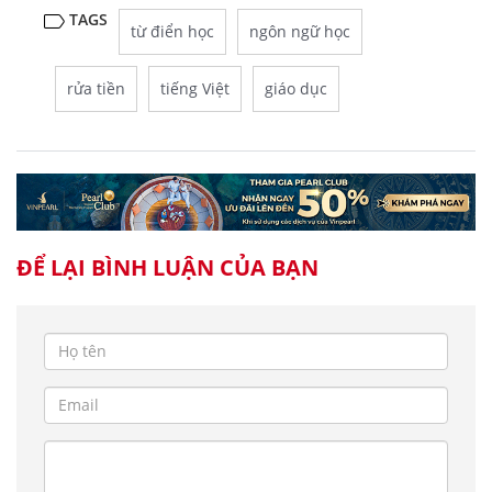
TAGS
từ điển học
ngôn ngữ học
rửa tiền
tiếng Việt
giáo dục
ĐỂ LẠI BÌNH LUẬN CỦA BẠN