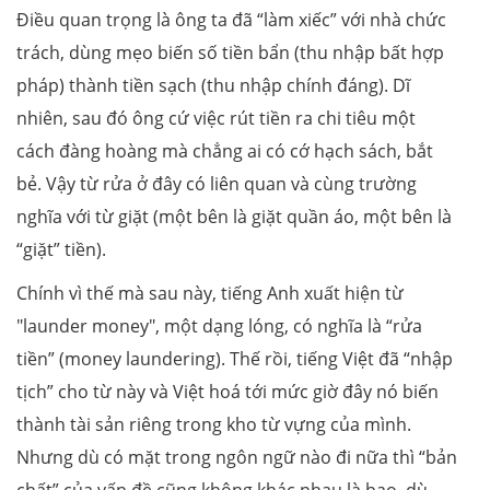
Điều quan trọng là ông ta đã “làm xiếc” với nhà chức
trách, dùng mẹo biến số tiền bẩn (thu nhập bất hợp
pháp) thành tiền sạch (thu nhập chính đáng). Dĩ
nhiên, sau đó ông cứ việc rút tiền ra chi tiêu một
cách đàng hoàng mà chẳng ai có cớ hạch sách, bắt
bẻ. Vậy từ rửa ở đây có liên quan và cùng trường
nghĩa với từ giặt (một bên là giặt quần áo, một bên là
“giặt” tiền).
Chính vì thế mà sau này, tiếng Anh xuất hiện từ
"launder money", một dạng lóng, có nghĩa là “rửa
tiền” (money laundering). Thế rồi, tiếng Việt đã “nhập
tịch” cho từ này và Việt hoá tới mức giờ đây nó biến
thành tài sản riêng trong kho từ vựng của mình.
Nhưng dù có mặt trong ngôn ngữ nào đi nữa thì “bản
chất” của vấn đề cũng không khác nhau là bao, dù