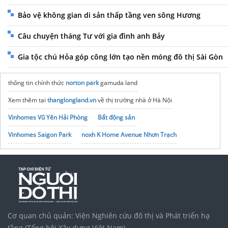
Bảo vệ không gian di sản thấp tầng ven sông Hương
Câu chuyện tháng Tư với gia đình anh Bảy
Gia tộc chú Hỏa góp công lớn tạo nền móng đô thị Sài Gòn
thông tin chính thức
norton park
gamuda land
Xem thêm tại
thanglongland.vn
về thị trường nhà ở Hà Nội
Vinhomes Vũ Yên Hải Phòng
Bất động sản
Vinhomes Saigon Park
noxh K Home Avenue Nhơn Trạch
Tập đoàn Bcons Group
Cơ quan chủ quản: Viện Nghiên cứu đô thị và Phát triển hạ
tầng (Tổng hội Xây dựng Việt Nam)