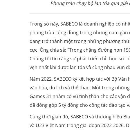
Phong trào chạy bộ lan tỏa qua giải
Trong số này, SABECO là doanh nghiệp có nhi
phong trào cộng đồng trong những năm gần đ
đang trở thành một trong những phương thức h
cực. Ông chia sẻ: “Trong chặng đường hơn 15
Chúng tôi tin rằng sự phát triển chỉ thực sự c
vẹn nhất khi được lan tỏa và cùng nhau vun đ
Năm 2022, SABECO ký kết hợp tác với Bộ Văn hó
văn hóa, du lịch và thể thao. Một trong những
Games 31 nhằm cổ vũ tinh thần cho các vận đ
đã đóng góp 5 tỷ đồng cho công tác đào tạo và
Cùng thời gian đó, SABECO và thương hiệu Bia
và U23 Việt Nam trong giai đoạn 2022-2026.