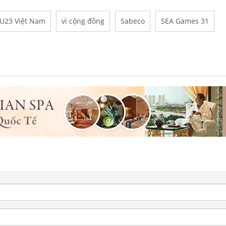
U23 Việt Nam
vì cộng đồng
Sabeco
SEA Games 31