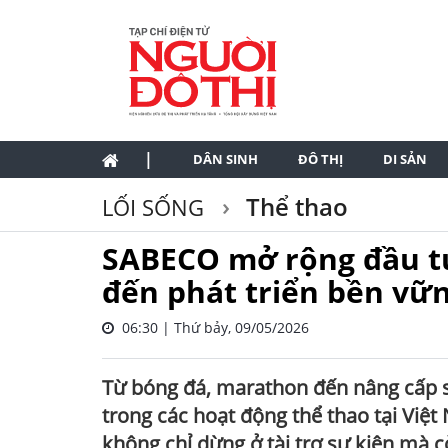
|
DÂN SINH
ĐÔ THỊ
DI SẢN
Thể thao
LỐI SỐNG
SABECO mở rộng đầu tư
đến phát triển bền vữ
06:30 | Thứ bảy, 09/05/2026
Từ bóng đá, marathon đến nâng cấp 
trong các hoạt động thể thao tại Việ
không chỉ dừng ở tài trợ sự kiện mà cò