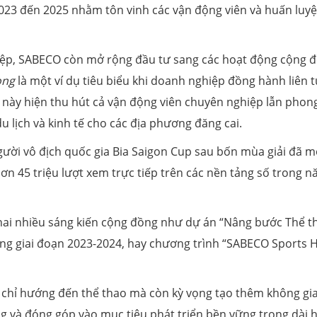
2023 đến 2025 nhằm tôn vinh các vận động viên và huấn luy
iệp, SABECO còn mở rộng đầu tư sang các hoạt động cộng đ
ong
là một ví dụ tiêu biểu khi doanh nghiệp đồng hành liên t
y này hiện thu hút cả vận động viên chuyên nghiệp lẫn phon
u lịch và kinh tế cho các địa phương đăng cai.
ười vô địch quốc gia Bia Saigon Cup sau bốn mùa giải đã 
ơn 45 triệu lượt xem trực tiếp trên các nền tảng số trong 
hai nhiều sáng kiến cộng đồng như dự án “Nâng bước Thể t
rong giai đoạn 2023-2024, hay chương trình “SABECO Sports 
 chỉ hướng đến thể thao mà còn kỳ vọng tạo thêm không gi
ng và đóng góp vào mục tiêu phát triển bền vững trong dài 