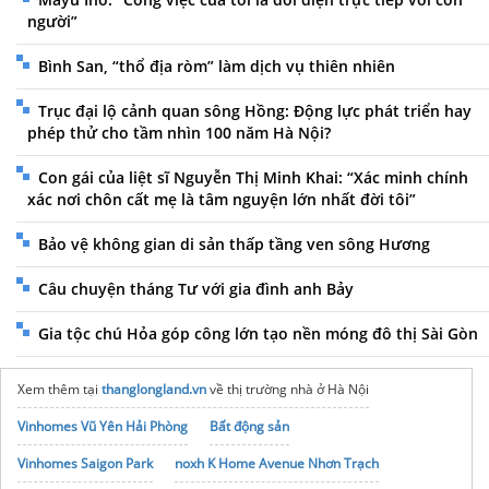
người”
Bình San, “thổ địa ròm” làm dịch vụ thiên nhiên
Trục đại lộ cảnh quan sông Hồng: Động lực phát triển hay
phép thử cho tầm nhìn 100 năm Hà Nội?
Con gái của liệt sĩ Nguyễn Thị Minh Khai: “Xác minh chính
xác nơi chôn cất mẹ là tâm nguyện lớn nhất đời tôi”
Bảo vệ không gian di sản thấp tầng ven sông Hương
Câu chuyện tháng Tư với gia đình anh Bảy
Gia tộc chú Hỏa góp công lớn tạo nền móng đô thị Sài Gòn
Xem thêm tại
thanglongland.vn
về thị trường nhà ở Hà Nội
Vinhomes Vũ Yên Hải Phòng
Bất động sản
Vinhomes Saigon Park
noxh K Home Avenue Nhơn Trạch