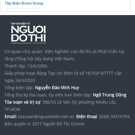
Tập đoàn Bcons Group
Cơ quan chủ quản: Viện Nghiên cứu đô thị và Phát triển hạ
tầng (Tổng hội Xây dựng Việt Nam)
Thành lập: 12/6/2006
Giấy phép hoạt động Tạp chí điện tử số 187/GP-BTTTT cấp
ngày 26/5/2023
Tổng biên tập:
Nguyễn Đào Vĩnh Huy
Tổng thư ký tòa soạn, Ủy viên ban biên tập:
Ngô Trung Dũng
Tòa soạn và trị sự
: 386/55 Lê Văn Sỹ, phường Nhiêu Lộc,
TP.HCM
Email:
toasoan@nguoidothi.net.vn.
Điện thoại
: (028) 39319793
Bản quyền © 2017 Người Đô Thị Online