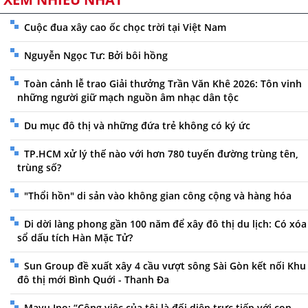
Cuộc đua xây cao ốc chọc trời tại Việt Nam
Nguyễn Ngọc Tư: Bởi bôi hồng
Toàn cảnh lễ trao Giải thưởng Trần Văn Khê 2026: Tôn vinh
những người giữ mạch nguồn âm nhạc dân tộc
Du mục đô thị và những đứa trẻ không có ký ức
TP.HCM xử lý thế nào với hơn 780 tuyến đường trùng tên,
trùng số?
"Thổi hồn" di sản vào không gian công cộng và hàng hóa
Di dời làng phong gần 100 năm để xây đô thị du lịch: Có xóa
sổ dấu tích Hàn Mặc Tử?
Sun Group đề xuất xây 4 cầu vượt sông Sài Gòn kết nối Khu
đô thị mới Bình Quới - Thanh Đa
Mayu Ino: “Công việc của tôi là đối diện trực tiếp với con