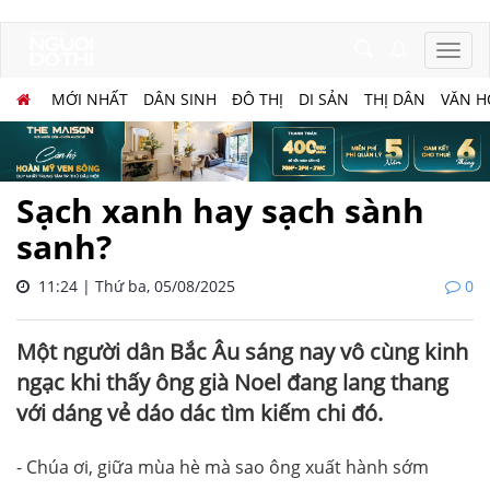
MỚI NHẤT
DÂN SINH
ĐÔ THỊ
DI SẢN
THỊ DÂN
VĂN H
Sạch xanh hay sạch sành
sanh?
11:24 | Thứ ba, 05/08/2025
0
Một người dân Bắc Âu sáng nay vô cùng kinh
ngạc khi thấy ông già Noel đang lang thang
với dáng vẻ dáo dác tìm kiếm chi đó.
- Chúa ơi, giữa mùa hè mà sao ông xuất hành sớm