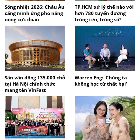
Sóng nhiệt 2026: Châu Âu
TP.HCM xử lý thế nào với
căng mình ứng phó nắng
hơn 780 tuyến đường
nóng cực đoan
trùng tên, trùng số?
Sân vận động 135.000 chỗ
Warren Eng: 'Chúng ta
tại Hà Nội chính thức
không học từ thất bại'
mang tên VinFast