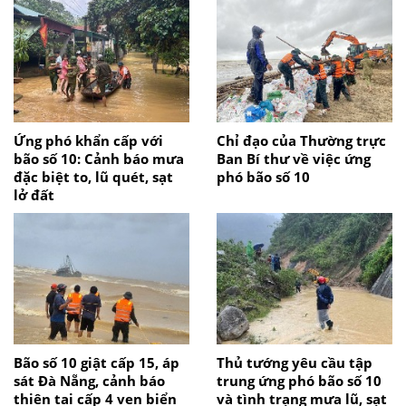
Ứng phó khẩn cấp với
Chỉ đạo của Thường trực
bão số 10: Cảnh báo mưa
Ban Bí thư về việc ứng
đặc biệt to, lũ quét, sạt
phó bão số 10
lở đất
Bão số 10 giật cấp 15, áp
Thủ tướng yêu cầu tập
sát Đà Nẵng, cảnh báo
trung ứng phó bão số 10
thiên tai cấp 4 ven biển
và tình trạng mưa lũ, sạt