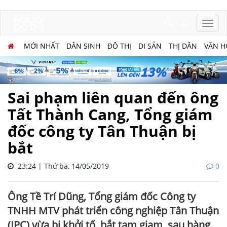
MỚI NHẤT
DÂN SINH
ĐÔ THỊ
DI SẢN
THỊ DÂN
VĂN H
Sai phạm liên quan đến ông
Tất Thành Cang, Tổng giám
đốc công ty Tân Thuận bị
bắt
23:24 | Thứ ba, 14/05/2019
0
Ông Tề Trí Dũng, Tổng giám đốc Công ty
TNHH MTV phát triển công nghiệp Tân Thuận
(IPC) vừa bị khởi tố, bắt tạm giam, sau hàng