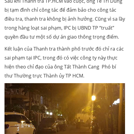
Sau khi Thanh tra TP.HCM vào cuộc, ông Tề Trí Dũng
bị tạm đình chỉ công tác để đảm bảo cho công tác
điều tra, thanh tra không bị ảnh hưởng. Cũng vì sa lầy
trong hàng loạt sai phạm, IPC bị UBND TP “truất”
quyền đầu tư một số dự án giao thông trọng điểm.
Kết luận của Thanh tra thành phố trước đó chỉ ra các
sai phạm tại IPC, trong đó có việc công ty này thực
hiện theo chỉ đạo của ông Tất Thành Cang Phó bí
thư Thường trực Thành ủy TP HCM.