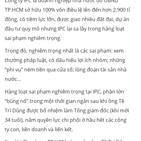
Công ty IPC là doanh nghiệp nhà nước do UBND
TP.HCM sở hữu 100% vốn điều lệ lên đến hơn 2.900 tỉ
đồng, có tiềm lực lớn, được giao nhiều đất đai, dự án
đầu tư quy mô nhưng IPC lại sa lầy trong hàng loạt
sai phạm nghiêm trọng.
Trong đó, nghiêm trọng nhất là các sai phạm: xem
thường pháp luật, có dấu hiệu lợi ích nhóm; những
“phi vụ” ném tiền qua cửa sổ; lũng đoạn tài sản nhà
nước…
Hàng loạt sai phạm nghiêm trọng tại IPC, phần lớn
“bùng nổ” trong một thời gian ngắn sau khi ông Tề
Trí Dũng được bổ nhiệm làm Tổng giám đốc (khi mới
34 tuổi), nắm quyền lực chi phối ở hầu hết các công
ty con, liên doanh và liên kết.