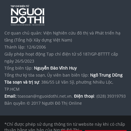
Cơ quan chủ quản: Viện Nghiên cứu đô thị và Phát triển hạ
tầng (Tổng hội Xây dựng Việt Nam)
Thành lập: 12/6/2006
Giấy phép hoạt động Tạp chí điện tử số 187/GP-BTTTT cấp
ngày 26/5/2023
Tổng biên tập:
Nguyễn Đào Vĩnh Huy
Tổng thư ký tòa soạn, Ủy viên ban biên tập:
Ngô Trung Dũng
Tòa soạn và trị sự
: 386/55 Lê Văn Sỹ, phường Nhiêu Lộc,
TP.HCM
Email:
toasoan@nguoidothi.net.vn.
Điện thoại
: (028) 39319793
Bản quyền © 2017 Người Đô Thị Online
*Chỉ được phép sử dụng thông tin từ website này khi có chấp
thuận bằng văn bản của Người Đô Thị.