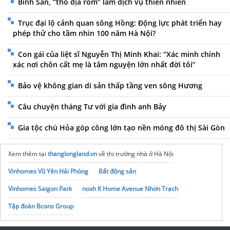
Bình San, “thổ địa ròm” làm dịch vụ thiên nhiên
Trục đại lộ cảnh quan sông Hồng: Động lực phát triển hay
phép thử cho tầm nhìn 100 năm Hà Nội?
Con gái của liệt sĩ Nguyễn Thị Minh Khai: “Xác minh chính
xác nơi chôn cất mẹ là tâm nguyện lớn nhất đời tôi”
Bảo vệ không gian di sản thấp tầng ven sông Hương
Câu chuyện tháng Tư với gia đình anh Bảy
Gia tộc chú Hỏa góp công lớn tạo nền móng đô thị Sài Gòn
Xem thêm tại
thanglongland.vn
về thị trường nhà ở Hà Nội
Vinhomes Vũ Yên Hải Phòng
Bất động sản
Vinhomes Saigon Park
noxh K Home Avenue Nhơn Trạch
Tập đoàn Bcons Group