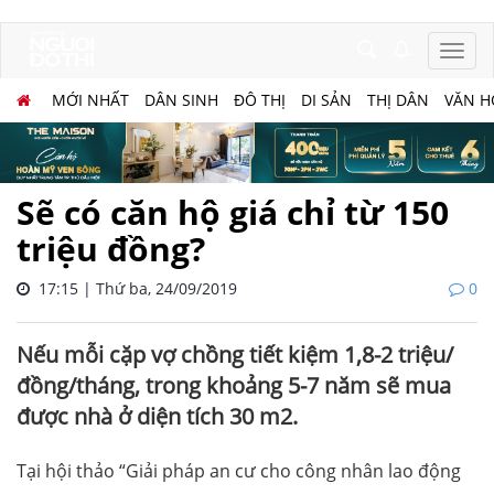
MỚI NHẤT
DÂN SINH
ĐÔ THỊ
DI SẢN
THỊ DÂN
VĂN H
Sẽ có căn hộ giá chỉ từ 150
triệu đồng?
17:15 | Thứ ba, 24/09/2019
0
Nếu mỗi cặp vợ chồng tiết kiệm 1,8-2 triệu/
đồng/tháng, trong khoảng 5-7 năm sẽ mua
được nhà ở diện tích 30 m2.
Tại hội thảo “Giải pháp an cư cho công nhân lao động