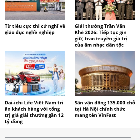
Từ tiêu cực thi cử nghĩ về
Giải thưởng Trần Văn
giáo dục nghề nghiệp
Khê 2026: Tiếp tục gìn
giữ, trao truyền giá trị
của âm nhạc dân tộc
Dai-ichi Life Việt Nam tri
Sân vận động 135.000 chỗ
ân khách hàng với tổng
tại Hà Nội chính thức
trị giá giải thưởng gần 12
mang tên VinFast
tỷ đồng