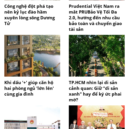
Công nghệ đột phá tạo
Prudential Việt Nam ra
nên kỷ lục đào hầm
mắt PRUBảo Vệ Tối Đa
xuyên lòng sông Dương
2.0, hướng đến nhu cầu
Tử
bảo toàn và chuyển giao
tài sản
Khi dấu '+' giúp căn hộ
TP.HCM nhìn lại di sản
hai phòng ngủ 'lớn lên'
cảnh quan: Giữ "di sản
cùng gia đình
xanh" hay để ký ức phai
mờ?