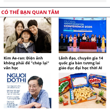
CÓ THỂ BẠN QUAN TÂM
Kim Ae-ran: Điện ảnh
Lãnh đạo, chuyên gia 14
không phải để "chép lại"
quốc gia bàn tương lai
văn học
giáo dục đại học thời AI