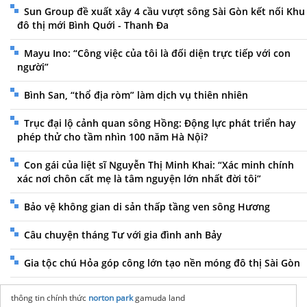
Sun Group đề xuất xây 4 cầu vượt sông Sài Gòn kết nối Khu
đô thị mới Bình Quới - Thanh Đa
Mayu Ino: “Công việc của tôi là đối diện trực tiếp với con
người”
Bình San, “thổ địa ròm” làm dịch vụ thiên nhiên
Trục đại lộ cảnh quan sông Hồng: Động lực phát triển hay
phép thử cho tầm nhìn 100 năm Hà Nội?
Con gái của liệt sĩ Nguyễn Thị Minh Khai: “Xác minh chính
xác nơi chôn cất mẹ là tâm nguyện lớn nhất đời tôi”
Bảo vệ không gian di sản thấp tầng ven sông Hương
Câu chuyện tháng Tư với gia đình anh Bảy
Gia tộc chú Hỏa góp công lớn tạo nền móng đô thị Sài Gòn
thông tin chính thức
norton park
gamuda land