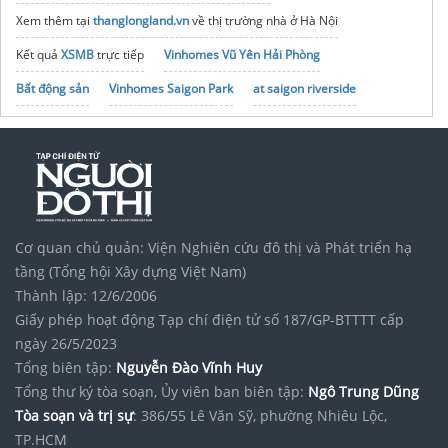
Xem thêm tại
thanglongland.vn
về thị trường nhà ở Hà Nội
Kết quả
XSMB
trực tiếp
Vinhomes Vũ Yên Hải Phòng
Bất động sản
Vinhomes Saigon Park
at saigon riverside
noxh K Home Avenue Nhơn Trạch
Tập đoàn Bcons Group
Thông tin chính thức
dự án Sun Bắc Ninh
t&t city millennia long hậu cần giuộc
Địa chỉ
sửa nhà
uy tín
Xổ số miền nam thứ 4
trực tiếp
Cơ quan chủ quản: Viện Nghiên cứu đô thị và Phát triển hạ
tầng (Tổng hội Xây dựng Việt Nam)
Thành lập: 12/6/2006
Giấy phép hoạt động Tạp chí điện tử số 187/GP-BTTTT cấp
ngày 26/5/2023
Tổng biên tập:
Nguyễn Đào Vĩnh Huy
Tổng thư ký tòa soạn, Ủy viên ban biên tập:
Ngô Trung Dũng
Tòa soạn và trị sự
: 386/55 Lê Văn Sỹ, phường Nhiêu Lộc,
TP.HCM