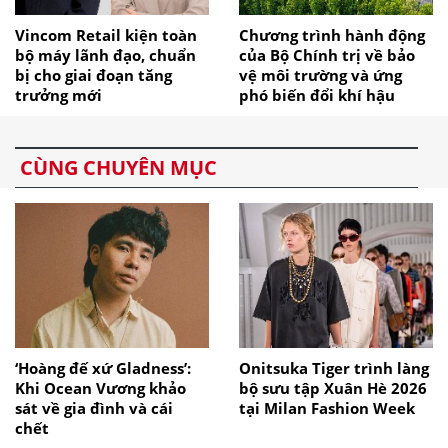
Vincom Retail kiện toàn
Chương trình hành động
bộ máy lãnh đạo, chuẩn
của Bộ Chính trị về bảo
bị cho giai đoạn tăng
vệ môi trường và ứng
trưởng mới
phó biến đổi khí hậu
CÙNG CHUYÊN MỤC
‘Hoàng đế xứ Gladness’:
Onitsuka Tiger trình làng
Khi Ocean Vương khảo
bộ sưu tập Xuân Hè 2026
sát về gia đình và cái
tại Milan Fashion Week
chết