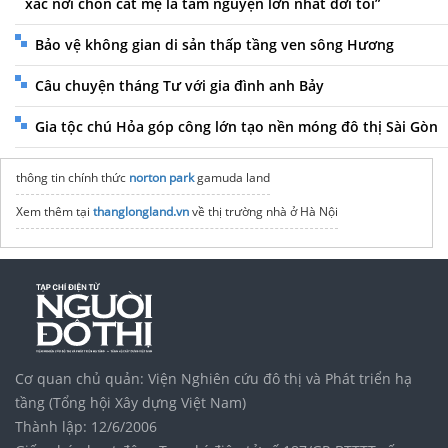
xác nơi chôn cất mẹ là tâm nguyện lớn nhất đời tôi”
Bảo vệ không gian di sản thấp tầng ven sông Hương
Câu chuyện tháng Tư với gia đình anh Bảy
Gia tộc chú Hỏa góp công lớn tạo nền móng đô thị Sài Gòn
thông tin chính thức
norton park
gamuda land
Xem thêm tại
thanglongland.vn
về thị trường nhà ở Hà Nội
Cơ quan chủ quản: Viện Nghiên cứu đô thị và Phát triển hạ
tầng (Tổng hội Xây dựng Việt Nam)
Thành lập: 12/6/2006