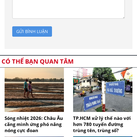
GỬI BÌNH LUẬN
CÓ THỂ BẠN QUAN TÂM
Sóng nhiệt 2026: Châu Âu
TP.HCM xử lý thế nào với
căng mình ứng phó nắng
hơn 780 tuyến đường
nóng cực đoan
trùng tên, trùng số?