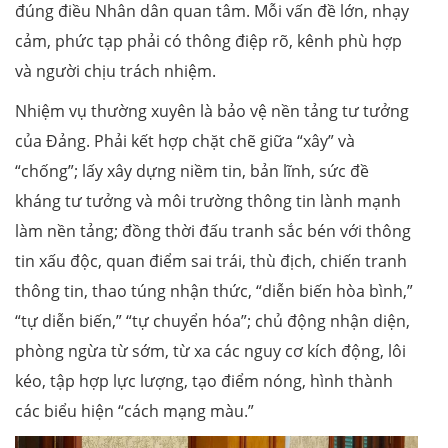
đúng điều Nhân dân quan tâm. Mỗi vấn đề lớn, nhạy
cảm, phức tạp phải có thông điệp rõ, kênh phù hợp
và người chịu trách nhiệm.
Nhiệm vụ thường xuyên là bảo vệ nền tảng tư tưởng
của Đảng. Phải kết hợp chặt chẽ giữa “xây” và
“chống”; lấy xây dựng niềm tin, bản lĩnh, sức đề
kháng tư tưởng và môi trường thông tin lành mạnh
làm nền tảng; đồng thời đấu tranh sắc bén với thông
tin xấu độc, quan điểm sai trái, thù địch, chiến tranh
thông tin, thao túng nhận thức, “diễn biến hòa bình,”
“tự diễn biến,” “tự chuyển hóa”; chủ động nhận diện,
phòng ngừa từ sớm, từ xa các nguy cơ kích động, lôi
kéo, tập hợp lực lượng, tạo điểm nóng, hình thành
các biểu hiện “cách mạng màu.”