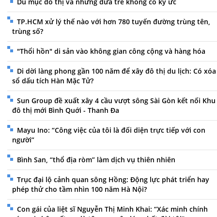
Du mục đô thị và những đứa trẻ không có ký ức
TP.HCM xử lý thế nào với hơn 780 tuyến đường trùng tên,
trùng số?
"Thổi hồn" di sản vào không gian công cộng và hàng hóa
Di dời làng phong gần 100 năm để xây đô thị du lịch: Có xóa
sổ dấu tích Hàn Mặc Tử?
Sun Group đề xuất xây 4 cầu vượt sông Sài Gòn kết nối Khu
đô thị mới Bình Quới - Thanh Đa
Mayu Ino: “Công việc của tôi là đối diện trực tiếp với con
người”
Bình San, “thổ địa ròm” làm dịch vụ thiên nhiên
Trục đại lộ cảnh quan sông Hồng: Động lực phát triển hay
phép thử cho tầm nhìn 100 năm Hà Nội?
Con gái của liệt sĩ Nguyễn Thị Minh Khai: “Xác minh chính