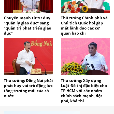
Chuyển mạnh từ tư duy
Thủ tướng Chính phủ và
“quản lý giáo dục” sang
Chủ tịch Quốc hội gặp
“quản trị phát triển giáo
mặt lãnh đạo các cơ
dục”
quan báo chí
Thủ tướng: Đồng Nai phải
Thủ tướng: Xây dựng
phát huy vai trò động lực
Luật Đô thị đặc biệt cho
tăng trưởng mới của cả
TP.HCM với các nhóm
nước
chính sách mạnh, đột
phá, khả thi