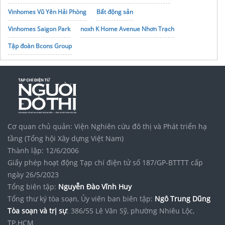
Vinhomes Vũ Yên Hải Phòng
Bất động sản
Vinhomes Saigon Park
noxh K Home Avenue Nhơn Trạch
Tập đoàn Bcons Group
Cơ quan chủ quản: Viện Nghiên cứu đô thị và Phát triển hạ
tầng (Tổng hội Xây dựng Việt Nam)
Thành lập: 12/6/2006
Giấy phép hoạt động Tạp chí điện tử số 187/GP-BTTTT cấp
ngày 26/5/2023
Tổng biên tập:
Nguyễn Đào Vĩnh Huy
Tổng thư ký tòa soạn, Ủy viên ban biên tập:
Ngô Trung Dũng
Tòa soạn và trị sự
: 386/55 Lê Văn Sỹ, phường Nhiêu Lộc,
TP.HCM