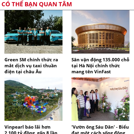
CÓ THỂ BẠN QUAN TÂM
Green SM chính thức ra
Sân vận động 135.000 chỗ
mắt dịch vụ taxi thuần
tại Hà Nội chính thức
điện tại châu Âu
mang tên VinFast
Vinpearl báo lãi hơn
'Vườn ông Sáu Dân' - Biểu
2.100 tỷ đồng, gấp 8 lần
đạt một cách sống động