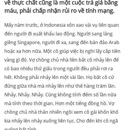
về thực chất cũng là một cuộc trả giá bằng
máu, phải chấp nhận rủi ro về tính mạng.
Mấy năm trước, ở Indonesia xôn xao vài vụ liên quan
đến người đi xuất khẩu lao động. Người sang láng
giềng Singapore, người đi xa, sang đến bán đảo Arab
hoặc xa hơn nữa. Một cô giúp việc bị nghi lấy cắp tiền
vàng gì đó. Vợ chồng chủ nhà liền bắt cô nhảy lên để
có bao nhiêu thứ giấu trong người đều phải rơi ra
hết. Không phải nhảy lên một vài lần. Họ bắt cô cứ
đứng giữa nhà mà nhảy lên như thế hàng trăm lần.
Nhảy. Nhảy. Nhảy. Cũng không tính đếm số lần nữa
mà tính theo thời gian. Hơn một tiếng đồng hồ. Vợ
chồng chủ nhà thản nhiên ngồi xem cô gái khốn khổ
kia nhảy lên nhảy xuống liên tục. Cho đến khi cô ngã
xuống bất tỉnh.