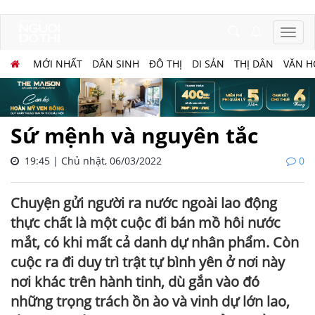
MỚI NHẤT
DÂN SINH
ĐÔ THỊ
DI SẢN
THỊ DÂN
VĂN H
Sứ mệnh và nguyên tắc
19:45 | Chủ nhật, 06/03/2022
0
Chuyện gửi người ra nước ngoài lao động
thực chất là một cuộc đi bán mồ hôi nước
mắt, có khi mất cả danh dự nhân phẩm. Còn
cuộc ra đi duy trì trật tự bình yên ở nơi này
nơi khác trên hành tinh, dù gắn vào đó
những trọng trách ồn ào và vinh dự lớn lao,