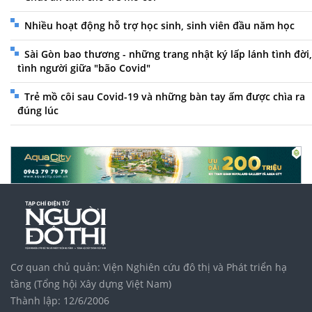
Nhiều hoạt động hỗ trợ học sinh, sinh viên đầu năm học
Sài Gòn bao thương - những trang nhật ký lấp lánh tình đời,
tình người giữa "bão Covid"
Trẻ mồ côi sau Covid-19 và những bàn tay ấm được chìa ra
đúng lúc
Cơ quan chủ quản: Viện Nghiên cứu đô thị và Phát triển hạ
tầng (Tổng hội Xây dựng Việt Nam)
Thành lập: 12/6/2006