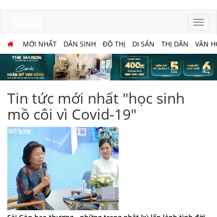
MỚI NHẤT
DÂN SINH
ĐÔ THỊ
DI SẢN
THỊ DÂN
VĂN H
Tin tức mới nhất "học sinh
mồ côi vì Covid-19"