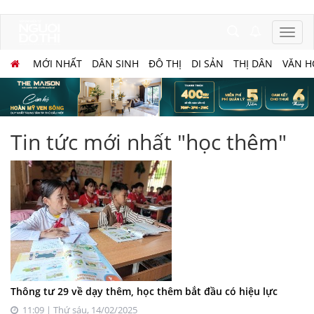
MỚI NHẤT
DÂN SINH
ĐÔ THỊ
DI SẢN
THỊ DÂN
VĂN H
Tin tức mới nhất "học thêm"
Thông tư 29 về dạy thêm, học thêm bắt đầu có hiệu lực
11:09 | Thứ sáu, 14/02/2025