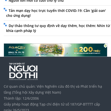
Người lớn mới có tuổi thơ lý thú
Tản mạn dạy học trực tuyến thời COVID-19: Cần 'giải oan'
cho ứng dụng!
Dự thảo thông tư quy định về dạy thêm, học thêm: Nhìn từ
khía cạnh pháp lý
Cơ quan chủ quản: Viện Nghiên cứu đô thị và Phát triển hạ
tầng (Tổng hội Xây dựng Việt Nam)
Thành lập: 12/6/2006
Giấy phép hoạt động Tạp chí điện tử số 187/GP-BTTTT cấp
ngày 26/5/2023