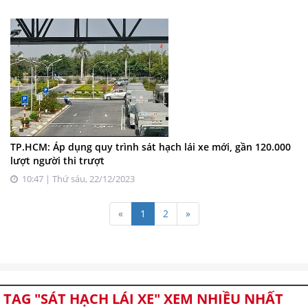
TP.HCM: Áp dụng quy trình sát hạch lái xe mới, gần 120.000
lượt người thi trượt
10:47 | Thứ sáu, 22/12/2023
«
1
2
»
TAG "SÁT HẠCH LÁI XE" XEM NHIỀU NHẤT