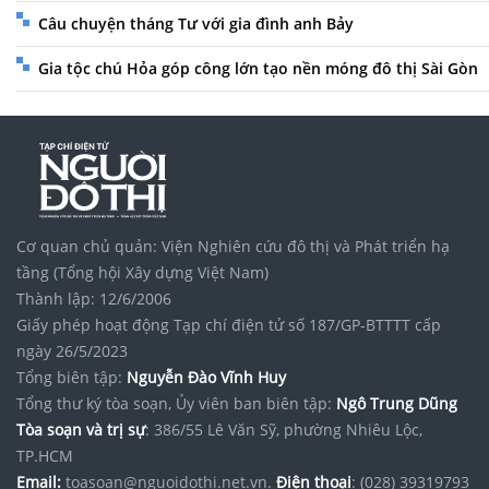
Câu chuyện tháng Tư với gia đình anh Bảy
Gia tộc chú Hỏa góp công lớn tạo nền móng đô thị Sài Gòn
Cơ quan chủ quản: Viện Nghiên cứu đô thị và Phát triển hạ
tầng (Tổng hội Xây dựng Việt Nam)
Thành lập: 12/6/2006
Giấy phép hoạt động Tạp chí điện tử số 187/GP-BTTTT cấp
ngày 26/5/2023
Tổng biên tập:
Nguyễn Đào Vĩnh Huy
Tổng thư ký tòa soạn, Ủy viên ban biên tập:
Ngô Trung Dũng
Tòa soạn và trị sự
: 386/55 Lê Văn Sỹ, phường Nhiêu Lộc,
TP.HCM
Email:
toasoan@nguoidothi.net.vn.
Điện thoại
: (028) 39319793