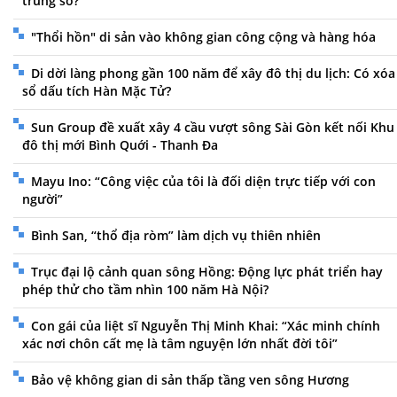
trùng số?
"Thổi hồn" di sản vào không gian công cộng và hàng hóa
Di dời làng phong gần 100 năm để xây đô thị du lịch: Có xóa
sổ dấu tích Hàn Mặc Tử?
Sun Group đề xuất xây 4 cầu vượt sông Sài Gòn kết nối Khu
đô thị mới Bình Quới - Thanh Đa
Mayu Ino: “Công việc của tôi là đối diện trực tiếp với con
người”
Bình San, “thổ địa ròm” làm dịch vụ thiên nhiên
Trục đại lộ cảnh quan sông Hồng: Động lực phát triển hay
phép thử cho tầm nhìn 100 năm Hà Nội?
Con gái của liệt sĩ Nguyễn Thị Minh Khai: “Xác minh chính
xác nơi chôn cất mẹ là tâm nguyện lớn nhất đời tôi”
Bảo vệ không gian di sản thấp tầng ven sông Hương