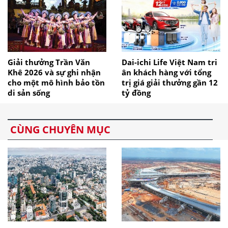
Giải thưởng Trần Văn
Dai-ichi Life Việt Nam tri
Khê 2026 và sự ghi nhận
ân khách hàng với tổng
cho một mô hình bảo tồn
trị giá giải thưởng gần 12
di sản sống
tỷ đồng
CÙNG CHUYÊN MỤC