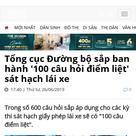
MỚI NHẤT
DÂN SINH
ĐÔ THỊ
DI SẢN
THỊ DÂN
VĂN H
Tổng cục Đường bộ sắp ban
hành '100 câu hỏi điểm liệt'
sát hạch lái xe
17:40 | Thứ tư, 26/06/2019
0
Trong số 600 câu hỏi sắp áp dụng cho các kỳ
thi sát hạch giấy phép lái xe sẽ có "100 câu
điểm liệt".