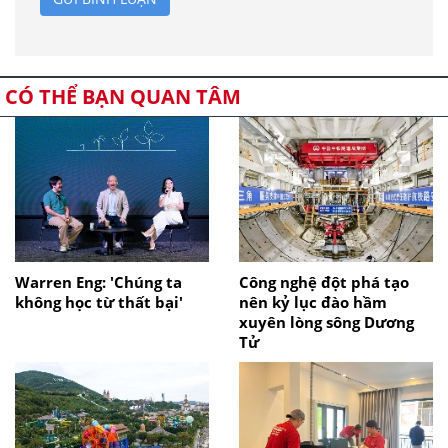
CÓ THỂ BẠN QUAN TÂM
Warren Eng: 'Chúng ta
Công nghệ đột phá tạo
không học từ thất bại'
nên kỷ lục đào hầm
xuyên lòng sông Dương
Tử