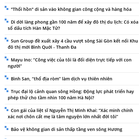
"Thổi hồn" di sản vào không gian công cộng và hàng hóa
Di dời làng phong gần 100 năm để xây đô thị du lịch: Có xóa
sổ dấu tích Hàn Mặc Tử?
Sun Group đề xuất xây 4 cầu vượt sông Sài Gòn kết nối Khu
đô thị mới Bình Quới - Thanh Đa
Mayu Ino: “Công việc của tôi là đối diện trực tiếp với con
người”
Bình San, “thổ địa ròm” làm dịch vụ thiên nhiên
Trục đại lộ cảnh quan sông Hồng: Động lực phát triển hay
phép thử cho tầm nhìn 100 năm Hà Nội?
Con gái của liệt sĩ Nguyễn Thị Minh Khai: “Xác minh chính
xác nơi chôn cất mẹ là tâm nguyện lớn nhất đời tôi”
Bảo vệ không gian di sản thấp tầng ven sông Hương