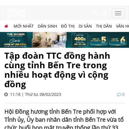
MỚI NHẤT
DÂN SINH
ĐÔ THỊ
DI SẢN
THỊ DÂN
VĂN H
Tập đoàn TTC đồng hành
cùng tỉnh Bến Tre trong
nhiều hoạt động vì cộng
đồng
11:18 | Thứ tư, 08/02/2023
0
Hội Đồng hương tỉnh Bến Tre phối hợp với
Tỉnh ủy, Ủy ban nhân dân tỉnh Bến Tre vừa tổ
chức buổi họp mặt truyền thống lần thứ 33