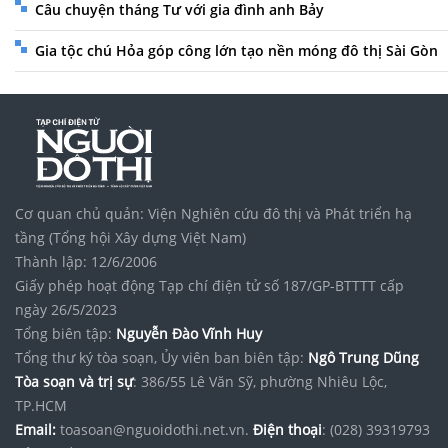
Câu chuyện tháng Tư với gia đình anh Bảy
Gia tộc chú Hỏa góp công lớn tạo nền móng đô thị Sài Gòn
Cơ quan chủ quản: Viện Nghiên cứu đô thị và Phát triển hạ
tầng (Tổng hội Xây dựng Việt Nam)
Thành lập: 12/6/2006
Giấy phép hoạt động Tạp chí điện tử số 187/GP-BTTTT cấp
ngày 26/5/2023
Tổng biên tập:
Nguyễn Đào Vĩnh Huy
Tổng thư ký tòa soạn, Ủy viên ban biên tập:
Ngô Trung Dũng
Tòa soạn và trị sự
: 386/55 Lê Văn Sỹ, phường Nhiêu Lộc,
TP.HCM
Email:
toasoan@nguoidothi.net.vn.
Điện thoại
: (028) 39319793