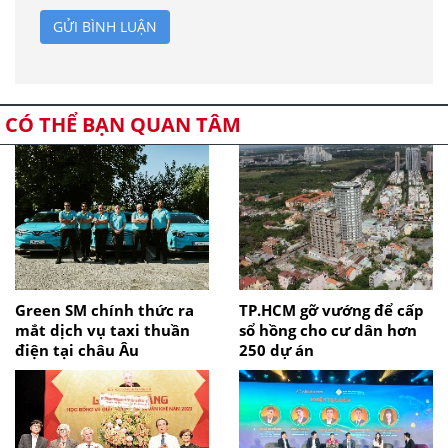
GỬI BÌNH LUẬN
CÓ THỂ BẠN QUAN TÂM
Green SM chính thức ra
TP.HCM gỡ vướng để cấp
mắt dịch vụ taxi thuần
sổ hồng cho cư dân hơn
điện tại châu Âu
250 dự án