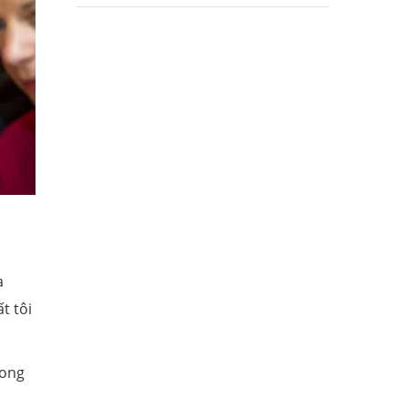
a
t tôi
rong