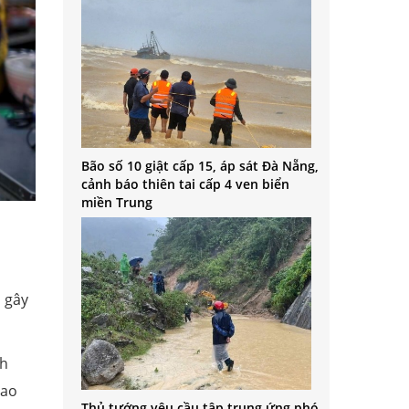
Bão số 10 giật cấp 15, áp sát Đà Nẵng,
cảnh báo thiên tai cấp 4 ven biển
miền Trung
u gây
nh
sao
Thủ tướng yêu cầu tập trung ứng phó