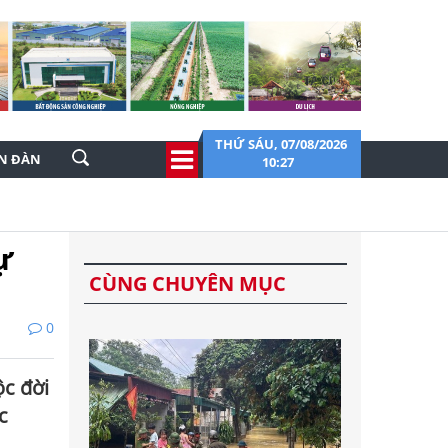
THỨ SÁU, 07/08/2026
ỄN ĐÀN
10:27
ự
CÙNG CHUYÊN MỤC
0
ộc đời
c