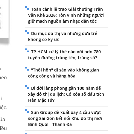
Toàn cảnh lễ trao Giải thưởng Trần
Văn Khê 2026: Tôn vinh những người
giữ mạch nguồn âm nhạc dân tộc
Du mục đô thị và những đứa trẻ
không có ký ức
TP.HCM xử lý thế nào với hơn 780
tuyến đường trùng tên, trùng số?
n
"Thổi hồn" di sản vào không gian
công cộng và hàng hóa
heo
Di dời làng phong gần 100 năm để
xây đô thị du lịch: Có xóa sổ dấu tích
i
Hàn Mặc Tử?
iệc.
Sun Group đề xuất xây 4 cầu vượt
sông Sài Gòn kết nối Khu đô thị mới
của
Bình Quới - Thanh Đa
 đều