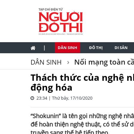
|
DÂN SINH
ĐÔ THỊ
DI SẢN
Nối mạng toàn c
DÂN SINH
Thách thức của nghệ n
động hóa
23:34 | Thứ bảy, 17/10/2020
“Shokunin” là tên gọi những nghệ nhâ
để hoàn thiện nghệ thuật, có thể sử 
truyền sang thế hệ tiếp theo.