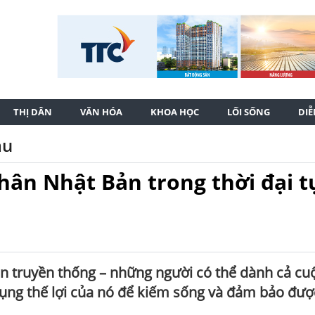
THỊ DÂN
VĂN HÓA
KHOA HỌC
LỐI SỐNG
DI
ầu
hân Nhật Bản trong thời đại t
n truyền thống – những người có thể dành cả cu
dụng thế lợi của nó để kiếm sống và đảm bảo đượ