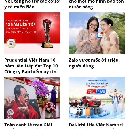
Nội, tăng hỗ trợ các cơ sở
cho một mô hình bảo tồn
y tế miền Bắc
di sản sống
Prudential Việt Nam 10
Zalo vượt mốc 81 triệu
năm liên tiếp đạt Top 10
người dùng
Công ty Bảo hiểm uy tín
Toàn cảnh lễ trao Giải
Dai-ichi Life Việt Nam tri