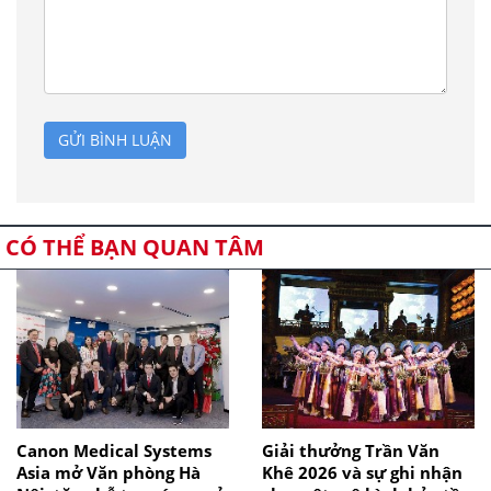
GỬI BÌNH LUẬN
CÓ THỂ BẠN QUAN TÂM
Canon Medical Systems
Giải thưởng Trần Văn
Asia mở Văn phòng Hà
Khê 2026 và sự ghi nhận