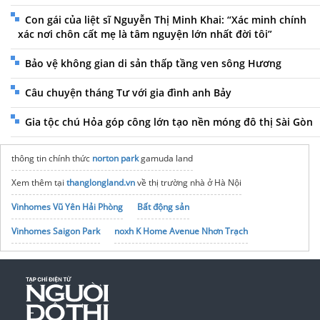
Con gái của liệt sĩ Nguyễn Thị Minh Khai: “Xác minh chính
xác nơi chôn cất mẹ là tâm nguyện lớn nhất đời tôi”
Bảo vệ không gian di sản thấp tầng ven sông Hương
Câu chuyện tháng Tư với gia đình anh Bảy
Gia tộc chú Hỏa góp công lớn tạo nền móng đô thị Sài Gòn
thông tin chính thức
norton park
gamuda land
Xem thêm tại
thanglongland.vn
về thị trường nhà ở Hà Nội
Vinhomes Vũ Yên Hải Phòng
Bất động sản
Vinhomes Saigon Park
noxh K Home Avenue Nhơn Trạch
Tập đoàn Bcons Group
nhà thầu cầu thang nhà việt