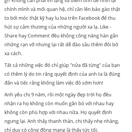
gì? Không cần phải im lặng và điềm tĩnh để nhìn lại
chính mình và mối quan hệ, chỉ cần lên báo gào thật
to bới móc thật kỹ hay lu loa trên Facebook để thu
hút sự cảm thương của những người xa lạ. Like -
Share hay Comment đều không công năng hàn gắn
những rạn vỡ nhưng lại rất dễ đào sâu thêm đôi bờ
xa cách.
Tất cả những việc đó chỉ giúp "nửa đã từng" của bạn
có thêm lý do tin rằng quyết định của anh ta là đúng
đắn và tiếc rằng không làm việc đó sớm hơn!
Anh yêu chị 9 năm, rồi một ngày đẹp trời họ đều
nhận ra họ không còn muốn gắn bó với nhau hay
không còn phù hợp với nhau nữa. Họ quyết định
ngưng lại. Anh thấy thanh thản, chị thấy nhẹ nhàng,
chỉ duy có cộng đồng mạng là thấy tức tối.