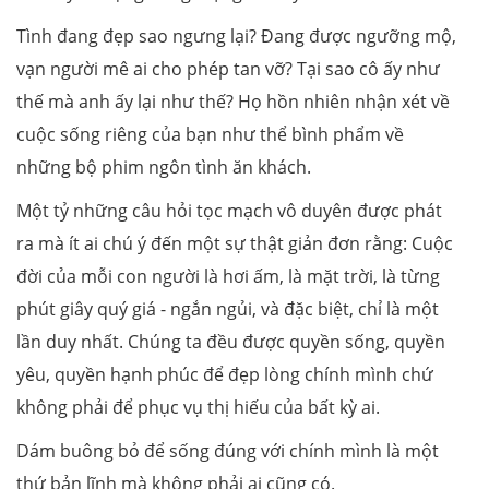
Tình đang đẹp sao ngưng lại? Đang được ngưỡng mộ,
vạn người mê ai cho phép tan vỡ? Tại sao cô ấy như
thế mà anh ấy lại như thế? Họ hồn nhiên nhận xét về
cuộc sống riêng của bạn như thể bình phẩm về
những bộ phim ngôn tình ăn khách.
Một tỷ những câu hỏi tọc mạch vô duyên được phát
ra mà ít ai chú ý đến một sự thật giản đơn rằng: Cuộc
đời của mỗi con người là hơi ấm, là mặt trời, là từng
phút giây quý giá - ngắn ngủi, và đặc biệt, chỉ là một
lần duy nhất. Chúng ta đều được quyền sống, quyền
yêu, quyền hạnh phúc để đẹp lòng chính mình chứ
không phải để phục vụ thị hiếu của bất kỳ ai.
Dám buông bỏ để sống đúng với chính mình là một
thứ bản lĩnh mà không phải ai cũng có.