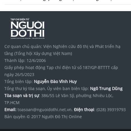
Cơ quan chủ quản: Viện Nghiên cứu đô thị và Phát triển hạ
tầng (Tổng hội Xây dựng Việt Nam)
Thành lập: 12/6/2006
Giấy phép hoạt động Tạp chí điện tử số 187/GP-BTTTT cấp
ngày 26/5/2023
Tổng biên tập:
Nguyễn Đào Vĩnh Huy
Tổng thư ký tòa soạn, Ủy viên ban biên tập:
Ngô Trung Dũng
Tòa soạn và trị sự
: 386/55 Lê Văn Sỹ, phường Nhiêu Lộc,
TP.HCM
Email:
toasoan@nguoidothi.net.vn.
Điện thoại
: (028) 39319793
Bản quyền © 2017 Người Đô Thị Online