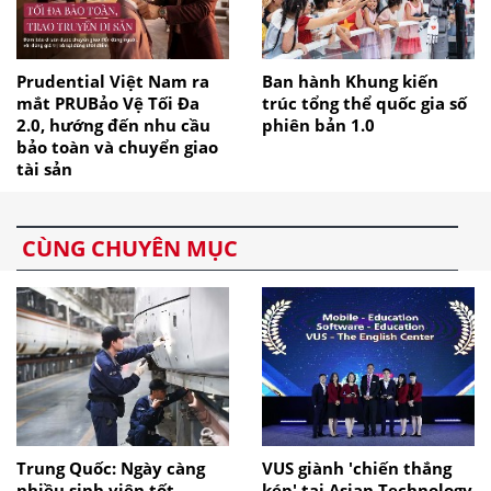
Prudential Việt Nam ra
Ban hành Khung kiến
mắt PRUBảo Vệ Tối Đa
trúc tổng thể quốc gia số
2.0, hướng đến nhu cầu
phiên bản 1.0
bảo toàn và chuyển giao
tài sản
CÙNG CHUYÊN MỤC
Trung Quốc: Ngày càng
VUS giành 'chiến thắng
nhiều sinh viên tốt
kép' tại Asian Technology