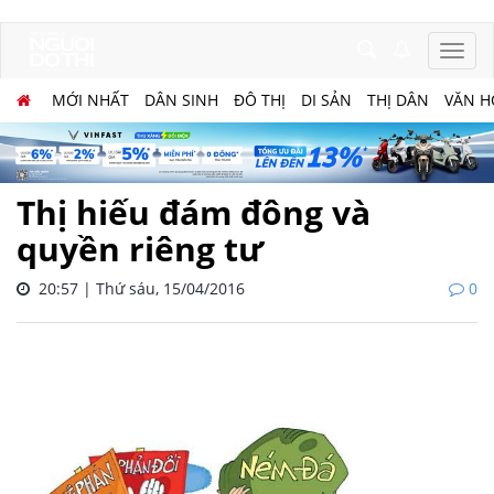
MỚI NHẤT
DÂN SINH
ĐÔ THỊ
DI SẢN
THỊ DÂN
VĂN H
Thị hiếu đám đông và
quyền riêng tư
20:57 | Thứ sáu, 15/04/2016
0