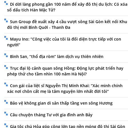
Di dời làng phong gần 100 năm để xây đô thị du lịch: Có xóa
sổ dấu tích Hàn Mặc Tử?
Sun Group đề xuất xây 4 cầu vượt sông Sài Gòn kết nối Khu
đô thị mới Bình Quới - Thanh Đa
Mayu Ino: “Công việc của tôi là đối diện trực tiếp với con
người”
Bình San, “thổ địa ròm” làm dịch vụ thiên nhiên
Trục đại lộ cảnh quan sông Hồng: Động lực phát triển hay
phép thử cho tầm nhìn 100 năm Hà Nội?
Con gái của liệt sĩ Nguyễn Thị Minh Khai: “Xác minh chính
xác nơi chôn cất mẹ là tâm nguyện lớn nhất đời tôi”
Bảo vệ không gian di sản thấp tầng ven sông Hương
Câu chuyện tháng Tư với gia đình anh Bảy
Gia tộc chú Hỏa góp công lớn tạo nền móng đô thị Sài Gòn