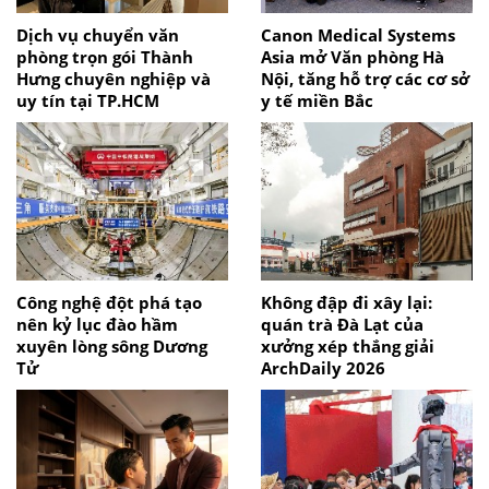
Dịch vụ chuyển văn
Canon Medical Systems
phòng trọn gói Thành
Asia mở Văn phòng Hà
Hưng chuyên nghiệp và
Nội, tăng hỗ trợ các cơ sở
uy tín tại TP.HCM
y tế miền Bắc
Công nghệ đột phá tạo
Không đập đi xây lại:
nên kỷ lục đào hầm
quán trà Đà Lạt của
xuyên lòng sông Dương
xưởng xép thắng giải
Tử
ArchDaily 2026