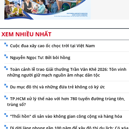
XEM NHIỀU NHẤT
Cuộc đua xây cao ốc chọc trời tại Việt Nam
Nguyễn Ngọc Tư: Bởi bôi hồng
Toàn cảnh lễ trao Giải thưởng Trần Văn Khê 2026: Tôn vinh
những người giữ mạch nguồn âm nhạc dân tộc
Du mục đô thị và những đứa trẻ không có ký ức
TP.HCM xử lý thế nào với hơn 780 tuyến đường trùng tên,
trùng số?
"Thổi hồn" di sản vào không gian công cộng và hàng hóa
Di dời làng phong gần 100 năm để xây đô thị du lịch: Có xóa