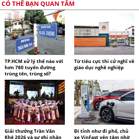
CÓ THỂ BẠN QUAN TÂM
TP.HCM xử lý thế nào với
Từ tiêu cực thi cử nghĩ về
hơn 780 tuyến đường
giáo dục nghề nghiệp
trùng tên, trùng số?
Giải thưởng Trần Văn
Đi tỉnh như đi phố, chủ
Khê 2026 và sự ghi nhận
xe VinFast yên tâm nhờ