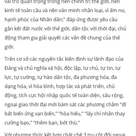
vai trò quan trọng trong nền chính trị thế giới, nền
kinh tế toàn cầu và nền văn minh nhân loại, vì ấm no,
hạnh phúc của Nhân dân;” đáp ứng được yêu cầu
gắn kết đất nước với thế giới, dân tộc với thời đại, chủ
động tham gia giải quyết các vấn đề chung của thế
giới.
Trên cơ sở các nguyên tắc kiên định sự lãnh đạo của
Đảng và chủ nghĩa xã hội, độc lập, tự chủ, tự tin, tự
lực, tự cường, tự hào dân tộc, đa phương hóa, đa
dạng hóa, vì hòa bình, hợp tác và phát triển, chủ
động, tích cực hội nhập quốc tế toàn diện, sâu rộng,
ngoại giao thời đại mới bám sát các phương châm “dĩ
bất biến ứng vạn biến,” “hòa hiếu,” “lấy chí nhân thay
cường bạo,” “thêm bạn, bớt thù.”
Với phương thức kết hợp chặt chẽ 3 trụ cột đối ngoại