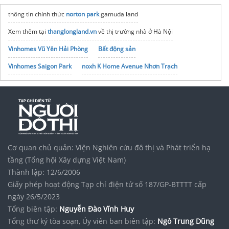
thông tin chính thức
norton park
gamuda land
Xem thêm tại
thanglongland.vn
về thị trường nhà ở Hà Nội
Vinhomes Vũ Yên Hải Phòng
Bất động sản
Vinhomes Saigon Park
noxh K Home Avenue Nhơn Trạch
Tập đoàn Bcons Group
Cơ quan chủ quản: Viện Nghiên cứu đô thị và Phát triển hạ
tầng (Tổng hội Xây dựng Việt Nam)
Thành lập: 12/6/2006
Giấy phép hoạt động Tạp chí điện tử số 187/GP-BTTTT cấp
ngày 26/5/2023
Tổng biên tập:
Nguyễn Đào Vĩnh Huy
Tổng thư ký tòa soạn, Ủy viên ban biên tập:
Ngô Trung Dũng