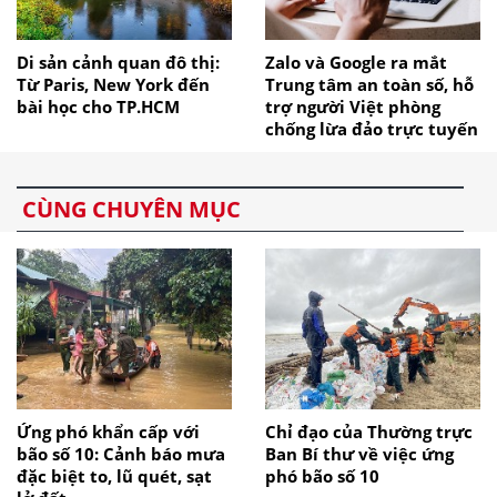
Di sản cảnh quan đô thị:
Zalo và Google ra mắt
Từ Paris, New York đến
Trung tâm an toàn số, hỗ
bài học cho TP.HCM
trợ người Việt phòng
chống lừa đảo trực tuyến
CÙNG CHUYÊN MỤC
Ứng phó khẩn cấp với
Chỉ đạo của Thường trực
bão số 10: Cảnh báo mưa
Ban Bí thư về việc ứng
đặc biệt to, lũ quét, sạt
phó bão số 10