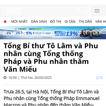
MỚI NHẤT
DÂN SINH
ĐÔ THỊ
DI SẢN
THỊ DÂN
VĂN H
Tổng Bí thư Tô Lâm và Phu
nhân cùng Tổng thống
Pháp và Phu nhân thăm
Văn Miếu
16:00 | Thứ hai, 26/05/2025
0
Trưa 26.5, tại Hà Nội, Tổng Bí thư Tô Lâm và
Phu nhân cùng Tổng thống Pháp Emmanuel
Macron và Phu nhân đến thăm Văn Miếu-