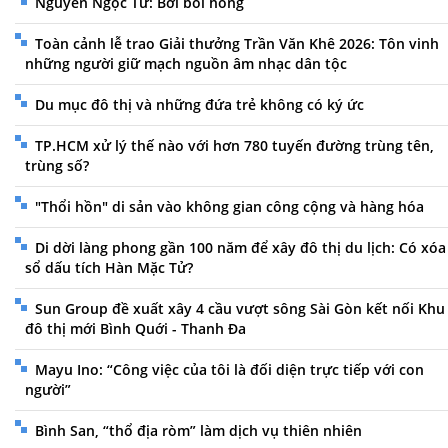
Nguyễn Ngọc Tư: Bởi bôi hồng
Toàn cảnh lễ trao Giải thưởng Trần Văn Khê 2026: Tôn vinh
những người giữ mạch nguồn âm nhạc dân tộc
Du mục đô thị và những đứa trẻ không có ký ức
TP.HCM xử lý thế nào với hơn 780 tuyến đường trùng tên,
trùng số?
"Thổi hồn" di sản vào không gian công cộng và hàng hóa
Di dời làng phong gần 100 năm để xây đô thị du lịch: Có xóa
sổ dấu tích Hàn Mặc Tử?
Sun Group đề xuất xây 4 cầu vượt sông Sài Gòn kết nối Khu
đô thị mới Bình Quới - Thanh Đa
Mayu Ino: “Công việc của tôi là đối diện trực tiếp với con
người”
Bình San, “thổ địa ròm” làm dịch vụ thiên nhiên