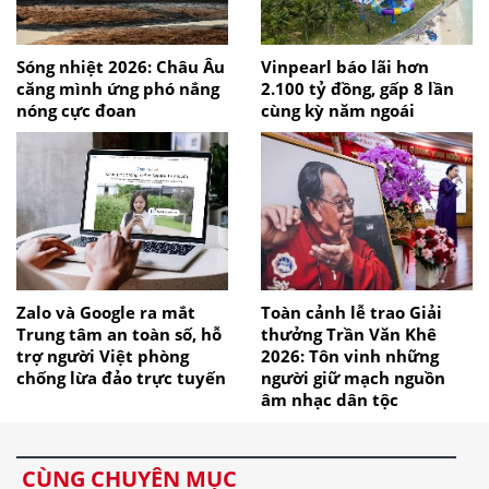
Sóng nhiệt 2026: Châu Âu
Vinpearl báo lãi hơn
căng mình ứng phó nắng
2.100 tỷ đồng, gấp 8 lần
nóng cực đoan
cùng kỳ năm ngoái
Zalo và Google ra mắt
Toàn cảnh lễ trao Giải
Trung tâm an toàn số, hỗ
thưởng Trần Văn Khê
trợ người Việt phòng
2026: Tôn vinh những
chống lừa đảo trực tuyến
người giữ mạch nguồn
âm nhạc dân tộc
CÙNG CHUYÊN MỤC