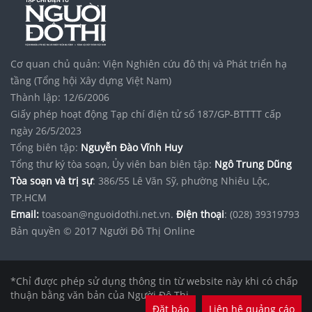
Cơ quan chủ quản: Viện Nghiên cứu đô thị và Phát triển hạ
tầng (Tổng hội Xây dựng Việt Nam)
Thành lập: 12/6/2006
Giấy phép hoạt động Tạp chí điện tử số 187/GP-BTTTT cấp
ngày 26/5/2023
Tổng biên tập:
Nguyễn Đào Vĩnh Huy
Tổng thư ký tòa soạn, Ủy viên ban biên tập:
Ngô Trung Dũng
Tòa soạn và trị sự
: 386/55 Lê Văn Sỹ, phường Nhiêu Lộc,
TP.HCM
Email:
toasoan@nguoidothi.net.vn.
Điện thoại
: (028) 39319793
Bản quyền © 2017 Người Đô Thị Online
*Chỉ được phép sử dụng thông tin từ website này khi có chấp
thuận bằng văn bản của Người Đô Thị.
Đặt báo
Liên hệ quảng cáo