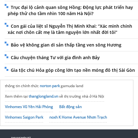
Trục đại lộ cảnh quan sông Hồng: Động lực phát triển hay
phép thử cho tầm nhìn 100 năm Hà Nội?
Con gái của liệt sĩ Nguyễn Thị Minh Khai: “Xác minh chính
xác nơi chôn cất mẹ là tâm nguyện lớn nhất đời tôi”
Bảo vệ không gian di sản thấp tầng ven sông Hương
Câu chuyện tháng Tư với gia đình anh Bảy
Gia tộc chú Hỏa góp công lớn tạo nền móng đô thị Sài Gòn
thông tin chính thức
norton park
gamuda land
Xem thêm tại
thanglongland.vn
về thị trường nhà ở Hà Nội
Vinhomes Vũ Yên Hải Phòng
Bất động sản
Vinhomes Saigon Park
noxh K Home Avenue Nhơn Trạch
Tập đoàn Bcons Group