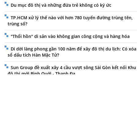
Du mục đô thị và những đứa trẻ không có ký ức
TP.HCM xử lý thế nào với hơn 780 tuyến đường trùng tên,
trùng số?
"Thổi hồn" di sản vào không gian công cộng và hàng hóa
Di dời làng phong gần 100 năm để xây đô thị du lịch: Có xóa
sổ dấu tích Hàn Mặc Tử?
Sun Group đề xuất xây 4 cầu vượt sông Sài Gòn kết nối Khu
đô thị mới Bình Quới - Thanh Đa
Mayu Ino: “Công việc của tôi là đối diện trực tiếp với con
người”
Bình San, “thổ địa ròm” làm dịch vụ thiên nhiên
Trục đại lộ cảnh quan sông Hồng: Động lực phát triển hay
phép thử cho tầm nhìn 100 năm Hà Nội?
Con gái của liệt sĩ Nguyễn Thị Minh Khai: “Xác minh chính