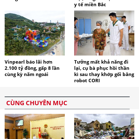
y tế miền Bắc
Vinpearl báo lãi hơn
Tưởng mất khả năng đi
2.100 tỷ đồng, gấp 8 lần
lại, cụ bà phục hồi thần
cùng kỳ năm ngoái
kì sau thay khớp gối bằng
robot CORI
CÙNG CHUYÊN MỤC