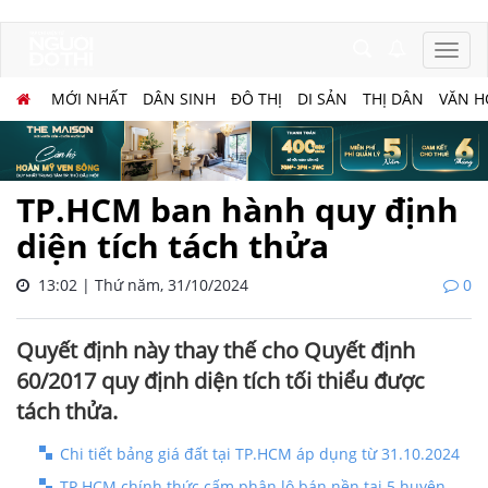
MỚI NHẤT
DÂN SINH
ĐÔ THỊ
DI SẢN
THỊ DÂN
VĂN H
TP.HCM ban hành quy định
diện tích tách thửa
13:02 | Thứ năm, 31/10/2024
0
Quyết định này thay thế cho Quyết định
60/2017 quy định diện tích tối thiểu được
tách thửa.
Chi tiết bảng giá đất tại TP.HCM áp dụng từ 31.10.2024
TP.HCM chính thức cấm phân lô bán nền tại 5 huyện