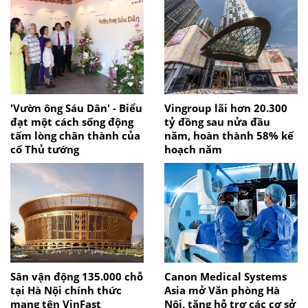
'Vườn ông Sáu Dân' - Biểu
Vingroup lãi hơn 20.300
đạt một cách sống động
tỷ đồng sau nửa đầu
tấm lòng chân thành của
năm, hoàn thành 58% kế
cố Thủ tướng
hoạch năm
Sân vận động 135.000 chỗ
Canon Medical Systems
tại Hà Nội chính thức
Asia mở Văn phòng Hà
mang tên VinFast
Nội, tăng hỗ trợ các cơ sở