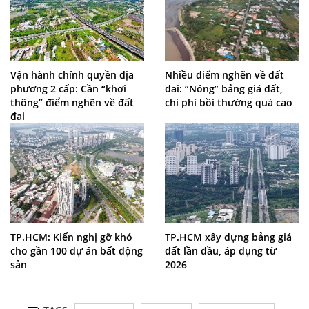
Vận hành chính quyền địa
Nhiều điểm nghẽn về đất
phương 2 cấp: Cần “khơi
đai: “Nóng” bảng giá đất,
thông” điểm nghẽn về đất
chi phí bồi thường quá cao
đai
TP.HCM: Kiến nghị gỡ khó
TP.HCM xây dựng bảng giá
cho gần 100 dự án bất động
đất lần đầu, áp dụng từ
sản
2026