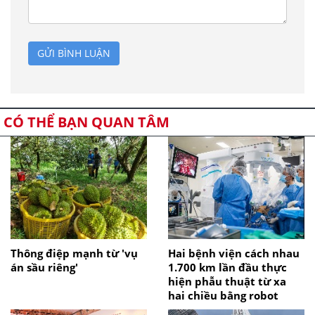
GỬI BÌNH LUẬN
CÓ THỂ BẠN QUAN TÂM
Thông điệp mạnh từ 'vụ
Hai bệnh viện cách nhau
án sầu riêng'
1.700 km lần đầu thực
hiện phẫu thuật từ xa
hai chiều bằng robot