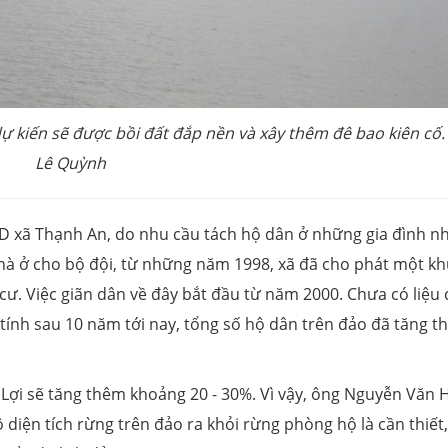
 dự kiến sẽ được bồi đất đắp nền và xây thêm đê bao kiên cố.
Lê Quỳnh
 xã Thạnh An, do nhu cầu tách hộ dân ở những gia đình n
nhà ở cho bộ đội, từ những năm 1998, xã đã cho phát một kh
. Việc giãn dân về đây bắt đầu từ năm 2000. Chưa có liệu 
 tính sau 10 năm tới nay, tổng số hộ dân trên đảo đã tăng 
ợi sẽ tăng thêm khoảng 20 - 30%. Vì vậy, ông Nguyễn Văn H
ộ diện tích rừng trên đảo ra khỏi rừng phòng hộ là cần thiết,