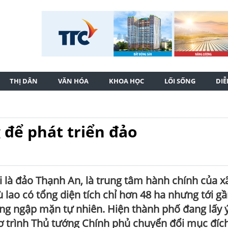
THỊ DÂN
VĂN HÓA
KHOA HỌC
LỐI SỐNG
DI
 để phát triển đảo
i là đảo Thạnh An, là trung tâm hành chính của x
lao có tổng diện tích chỉ hơn 48 ha nhưng tới gầ
ừng ngập mặn tự nhiên. Hiện thành phố đang lấy ý
sơ trình Thủ tướng Chính phủ chuyển đổi mục đíc