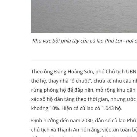
Khu vực bồi phía tây của cù lao Phú Lợi - nơi
Theo ông Đặng Hoàng Sơn, phó Chủ tịch UBND
thế hệ, thay nhà “ổ chuột”, chưa kể nhu cầu 
rừng phòng hộ để đắp nền, mở rộng khu dân cư
xác số hộ dân tăng theo thời gian, nhưng ước
khoảng 10%. Hiện cả cù lao có 1.043 hộ.
Định hướng đến năm 2030, dân số cù lao Phú L
chủ tịch xã Thạnh An nói rằng: việc xin toàn b