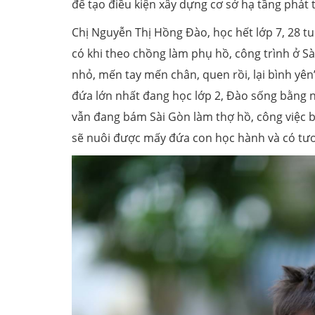
để tạo điều kiện xây dựng cơ sở hạ tầng phát t
Chị Nguyễn Thị Hồng Đào, học hết lớp 7, 28 tu
có khi theo chồng làm phụ hồ, công trình ở Sài
nhỏ, mến tay mến chân, quen rồi, lại bình yê
đứa lớn nhất đang học lớp 2, Đào sống bằng ng
vẫn đang bám Sài Gòn làm thợ hồ, công việc 
sẽ nuôi được mấy đứa con học hành và có tươ