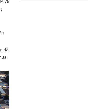
CM và
ng
iều
ân đã
 mua