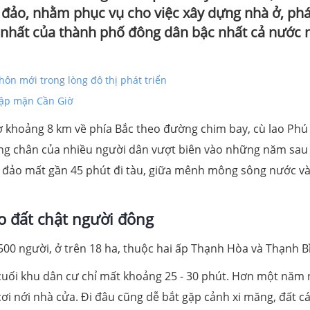
 đảo, nhằm phục vụ cho việc xây dựng nhà ở, phá
uy nhất của thành phố đông dân bậc nhất cả nước 
hôn mới trong lòng đô thị phát triển
gập mặn Cần Giờ
 khoảng 8 km về phía Bắc theo đường chim bay, cù lao Phú 
dừng chân của nhiều người dân vượt biên vào những năm sau
a đảo mất gần 45 phút đi tàu, giữa mênh mông sông nước v
o đất chật người đông
.500 người, ở trên 18 ha, thuộc hai ấp Thạnh Hòa và Thạnh B
 cuối khu dân cư chỉ mất khoảng 25 - 30 phút. Hơn một năm 
ơi nới nhà cửa. Đi đâu cũng dễ bắt gặp cảnh xi măng, đất cá