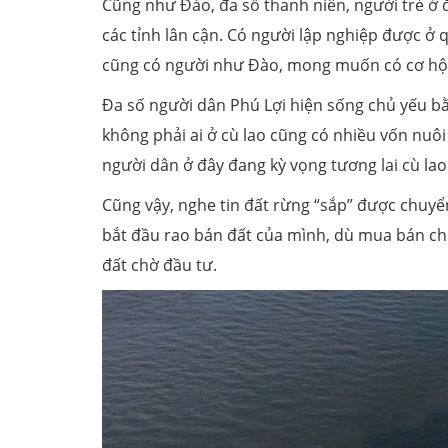
Cũng như Đào, đa số thanh niên, người trẻ ở đ
các tỉnh lân cận. Có người lập nghiệp được ở 
cũng có người như Đào, mong muốn có cơ hội v
Đa số người dân Phú Lợi hiện sống chủ yếu b
không phải ai ở cù lao cũng có nhiều vốn nuôi
người dân ở đây đang kỳ vọng tương lai cù lao 
Cũng vậy, nghe tin đất rừng “sắp” được chuyển
bắt đầu rao bán đất của mình, dù mua bán chỉ
đất chờ đầu tư.