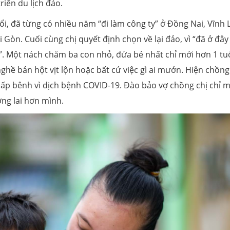
riển du lịch đảo.
ổi, đã từng có nhiều năm “đi làm công ty” ở Đồng Nai, Vĩnh 
 Gòn. Cuối cùng chị quyết định chọn về lại đảo, vì “đã ở đây
n”. Một nách chăm ba con nhỏ, đứa bé nhất chỉ mới hơn 1 tuổ
hề bán hột vịt lộn hoặc bất cứ việc gì ai mướn. Hiện chồng
bấp bênh vì dịch bệnh COVID-19. Đào bảo vợ chồng chị chỉ 
ng lai hơn mình.