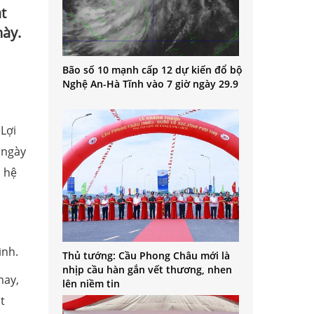
t
này.
Bão số 10 mạnh cấp 12 dự kiến đổ bộ
Nghệ An-Hà Tĩnh vào 7 giờ ngày 29.9
Lợi
 ngày
à hệ
ình.
Thủ tướng: Cầu Phong Châu mới là
nhịp cầu hàn gắn vết thương, nhen
nay,
lên niềm tin
t