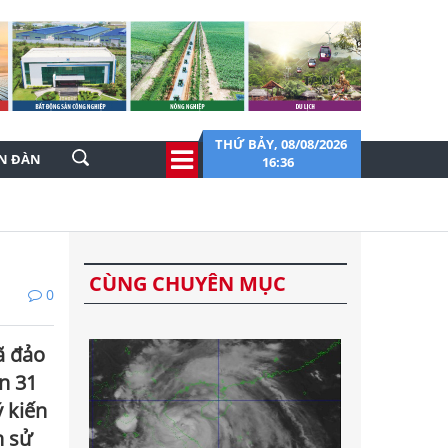
THỨ BẢY, 08/08/2026
ỄN ĐÀN
16:36
CÙNG CHUYÊN MỤC
0
ã đảo
n 31
 kiến
h sử