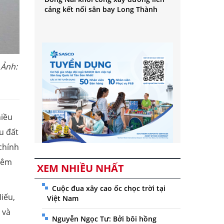
cảng kết nối sân bay Long Thành
 Ảnh:
hiều
u đất
chính
thêm
XEM NHIỀU NHẤT
Cuộc đua xây cao ốc chọc trời tại
iếu,
Việt Nam
 và
Nguyễn Ngọc Tư: Bởi bôi hồng