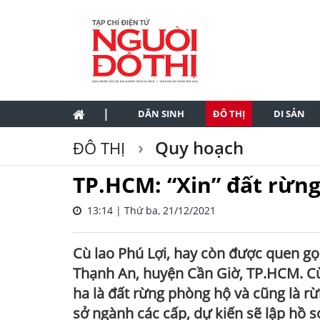
|
DÂN SINH
ĐÔ THỊ
DI SẢN
Quy hoạch
ĐÔ THỊ
TP.HCM: “Xin” đất rừng
13:14 | Thứ ba, 21/12/2021
Cù lao Phú Lợi, hay còn được quen gọ
Thạnh An, huyện Cần Giờ, TP.HCM. Cù 
ha là đất rừng phòng hộ và cũng là r
sở ngành các cấp, dự kiến sẽ lập hồ 