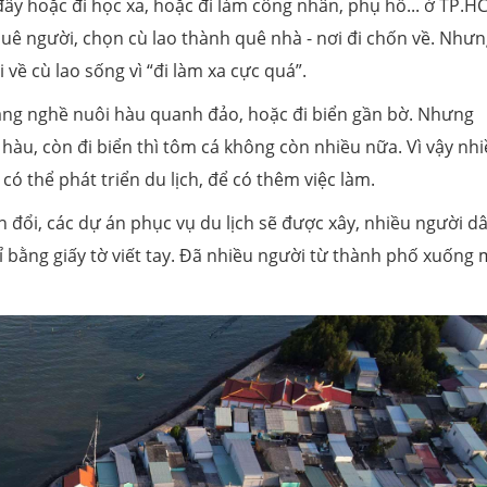
ây hoặc đi học xa, hoặc đi làm công nhân, phụ hồ... ở TP.H
quê người, chọn cù lao thành quê nhà - nơi đi chốn về. Như
ề cù lao sống vì “đi làm xa cực quá”.
ằng nghề nuôi hàu quanh đảo, hoặc đi biển gần bờ. Nhưng
 hàu, còn đi biển thì tôm cá không còn nhiều nữa. Vì vậy nh
có thể phát triển du lịch, để có thêm việc làm.
 đổi, các dự án phục vụ du lịch sẽ được xây, nhiều người d
 bằng giấy tờ viết tay. Đã nhiều người từ thành phố xuống