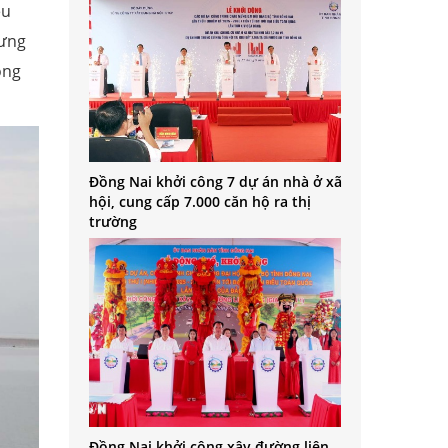
ều
hưng
ông
Đồng Nai khởi công 7 dự án nhà ở xã
hội, cung cấp 7.000 căn hộ ra thị
trường
Đồng Nai khởi công xây đường liên