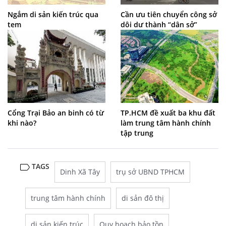
Ngắm di sản kiến trúc qua
Cần ưu tiên chuyển công sở
tem
dôi dư thành “dân sở”
Cổng Trại Bảo an binh có từ
TP.HCM đề xuất ba khu đất
khi nào?
làm trung tâm hành chính
tập trung
TAGS
Dinh Xã Tây
trụ sở UBND TPHCM
trung tâm hành chính
di sản đô thị
di sản kiến trúc
Quy hoạch bảo tồn