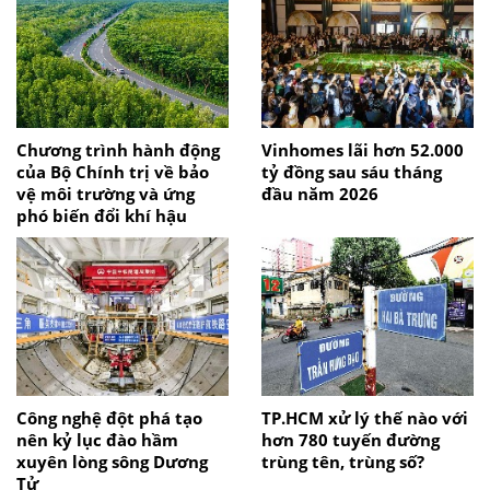
Chương trình hành động
Vinhomes lãi hơn 52.000
của Bộ Chính trị về bảo
tỷ đồng sau sáu tháng
vệ môi trường và ứng
đầu năm 2026
phó biến đổi khí hậu
Công nghệ đột phá tạo
TP.HCM xử lý thế nào với
nên kỷ lục đào hầm
hơn 780 tuyến đường
xuyên lòng sông Dương
trùng tên, trùng số?
Tử