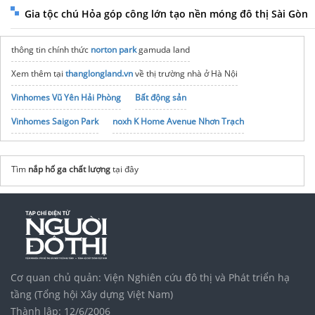
Gia tộc chú Hỏa góp công lớn tạo nền móng đô thị Sài Gòn
thông tin chính thức
norton park
gamuda land
Xem thêm tại
thanglongland.vn
về thị trường nhà ở Hà Nội
Vinhomes Vũ Yên Hải Phòng
Bất động sản
Vinhomes Saigon Park
noxh K Home Avenue Nhơn Trạch
Tập đoàn Bcons Group
Tìm
nắp hố ga chất lượng
tại đây
Cơ quan chủ quản: Viện Nghiên cứu đô thị và Phát triển hạ
tầng (Tổng hội Xây dựng Việt Nam)
Thành lập: 12/6/2006