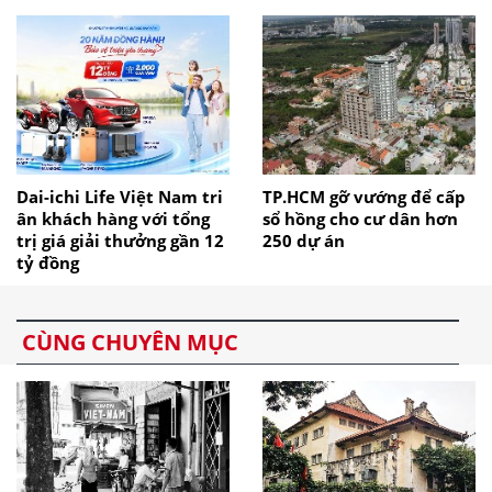
Dai-ichi Life Việt Nam tri
TP.HCM gỡ vướng để cấp
ân khách hàng với tổng
sổ hồng cho cư dân hơn
trị giá giải thưởng gần 12
250 dự án
tỷ đồng
CÙNG CHUYÊN MỤC