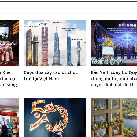
n Khê
Cuộc đua xây cao ốc chọc
Bắc Ninh công bố Qu
 cho một
trời tại Việt Nam
chung đô thị, đón nh
sản sống
quyết định đạt đô thị 