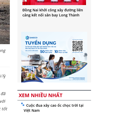
Đồng Nai khởi công xây đường liên
cảng kết nối sân bay Long Thành
ụng
i lý
 đã
XEM NHIỀU NHẤT
với
Cuộc đua xây cao ốc chọc trời tại
 tốt
Việt Nam