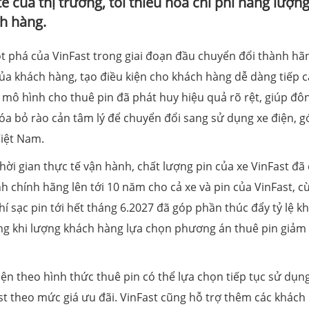
ế của thị trường, tối thiểu hóa chi phí năng lượn
ch hàng.
ột phá của VinFast trong giai đoạn đầu chuyển đổi thành hã
ủa khách hàng, tạo điều kiện cho khách hàng dễ dàng tiếp c
, mô hình cho thuê pin đã phát huy hiệu quả rõ rệt, giúp đô
a bỏ rào cản tâm lý để chuyển đổi sang sử dụng xe điện, g
Việt Nam.
hời gian thực tế vận hành, chất lượng pin của xe VinFast đã
 chính hãng lên tới 10 năm cho cả xe và pin của VinFast, c
 sạc pin tới hết tháng 6.2027 đã góp phần thúc đẩy tỷ lệ k
ng khi lượng khách hàng lựa chọn phương án thuê pin giảm
ện theo hình thức thuê pin có thể lựa chọn tiếp tục sử dụn
ast theo mức giá ưu đãi. VinFast cũng hỗ trợ thêm các khách