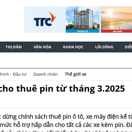
THỊ DÂN
VĂN HÓA
KHOA HỌC
LỐI SỐNG
DI
chính - Đầu tư
Doanh nhân
Thế giới xe
ho thuê pin từ tháng 3.2025
 dừng chính sách thuê pin ô tô, xe máy điện kể t
mức hỗ trợ hấp dẫn cho tất cả các xe kèm pin. Đâ