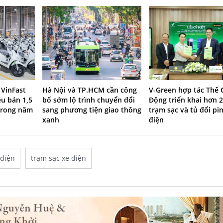
 VinFast
Hà Nội và TP.HCM cần công
V-Green hợp tác Thế G
êu bán 1,5
bố sớm lộ trình chuyển đổi
Động triển khai hơn 2
 trong năm
sang phương tiện giao thông
trạm sạc và tủ đổi pi
xanh
điện
 điện
trạm sạc xe điện