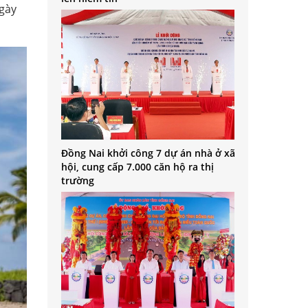
ngày
Đồng Nai khởi công 7 dự án nhà ở xã
hội, cung cấp 7.000 căn hộ ra thị
trường