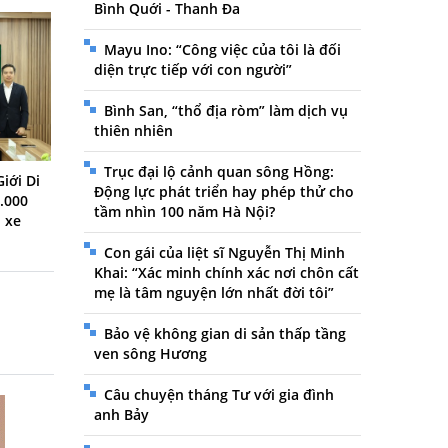
Bình Quới - Thanh Đa
Mayu Ino: “Công việc của tôi là đối
diện trực tiếp với con người”
Bình San, “thổ địa ròm” làm dịch vụ
thiên nhiên
Trục đại lộ cảnh quan sông Hồng:
iới Di
Động lực phát triển hay phép thử cho
.000
tầm nhìn 100 năm Hà Nội?
n xe
Con gái của liệt sĩ Nguyễn Thị Minh
Khai: “Xác minh chính xác nơi chôn cất
mẹ là tâm nguyện lớn nhất đời tôi”
Bảo vệ không gian di sản thấp tầng
ven sông Hương
Câu chuyện tháng Tư với gia đình
anh Bảy