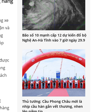
g hàng
ng xe
ận và
ng
Bão số 10 mạnh cấp 12 dự kiến đổ bộ
Nghệ An-Hà Tĩnh vào 7 giờ ngày 29.9
óp
 được
ùng
hách
g
Thủ tướng: Cầu Phong Châu mới là
nhịp cầu hàn gắn vết thương, nhen
 hàng
lên niềm tin