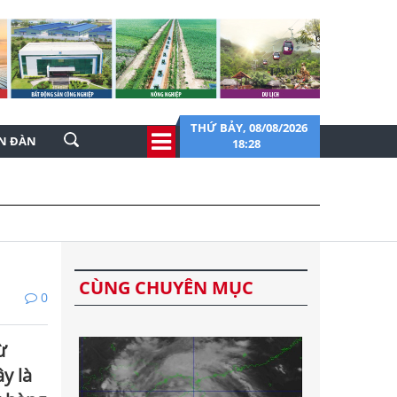
THỨ BẢY, 08/08/2026
ỄN ĐÀN
18:28
CÙNG CHUYÊN MỤC
0
ừ
y là