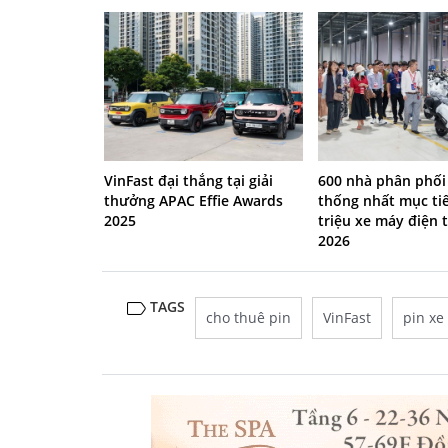
600 nhà phân phối
VinFast đại thắng tại giải
thống nhất mục ti
thưởng APAC Effie Awards
triệu xe máy điện
2025
2026
TAGS
cho thuê pin
VinFast
pin xe