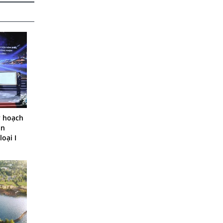
y hoạch
ận
loại I